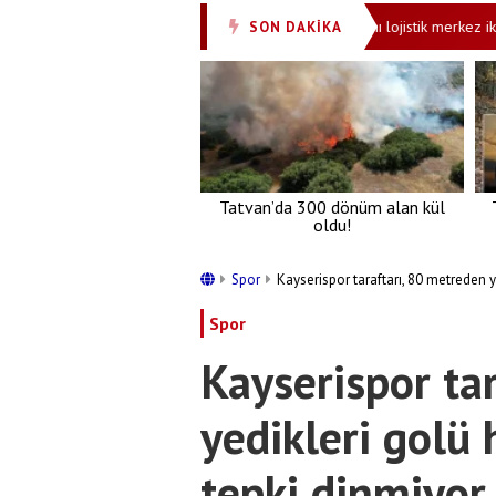
rdı! Yine fütursuzca tehditler savurdu
Aynı lojistik merkez ikinci ke
SON DAKİKA
•
Tatvan’da 300 dönüm alan kül
oldu!
Spor
Kayserispor taraftarı, 80 metreden 
Spor
Kayserispor ta
yedikleri golü
tepki dinmiyor