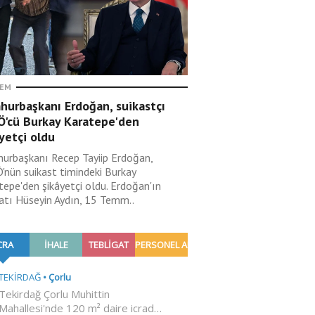
EM
hurbaşkanı Erdoğan, suikastçı
Ö'cü Burkay Karatepe'den
yetçi oldu
urbaşkanı Recep Tayiip Erdoğan,
'nün suikast timindeki Burkay
tepe'den şikâyetçi oldu. Erdoğan'ın
atı Hüseyin Aydın, 15 Temm..