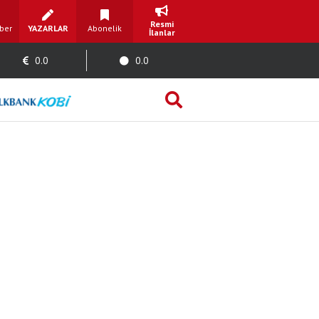
Resmi
ber
YAZARLAR
Abonelik
İlanlar
0.0
0.0