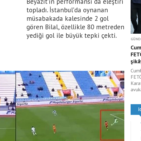
Beyazıt’ın performansı da eleştiri
topladı. İstanbul’da oynanan
müsabakada kalesinde 2 gol
gören Bilal, özellikle 80 metreden
yediği gol ile büyük tepki çekti.
GÜND
Cum
FET
şikâ
Cumh
FETÖ
Kara
avuk