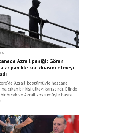
EM
anede Azrail paniği: Gören
alar panikle son duasını etmeye
adı
tere'de 'Azrail' kostümüyle hastane
ına çıkan bir kişi ülkeyi karıştırdı. Elinde
 bir bıçak ve Azrail kostümüyle hasta,
e..