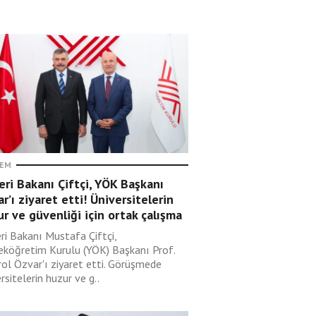
EM
leri Bakanı Çiftçi, YÖK Başkanı
r’ı ziyaret etti! Üniversitelerin
r ve güvenliği için ortak çalışma
eri Bakanı Mustafa Çiftçi,
eköğretim Kurulu (YÖK) Başkanı Prof.
rol Özvar'ı ziyaret etti. Görüşmede
rsitelerin huzur ve g..