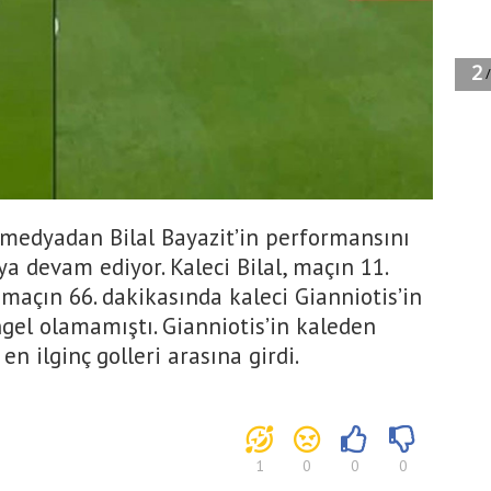
l medyadan Bilal Bayazit’in performansını
a devam ediyor. Kaleci Bilal, maçın 11.
maçın 66. dakikasında kaleci Gianniotis’in
ngel olamamıştı. Gianniotis’in kaleden
en ilginç golleri arasına girdi.
1
0
0
0