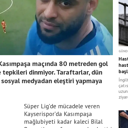
GÜND
Hast
; Kasımpaşa maçında 80 metreden gol
hast
e tepkileri dinmiyor. Taraftarlar, dün
başl
’e sosyal medyadan eleştiri yapmaya
İngil
çatıs
uzun
ziyar
Süper Lig’de mücadele veren
Kayserispor’da Kasımpaşa
mağlubiyeti kadar kaleci Bilal