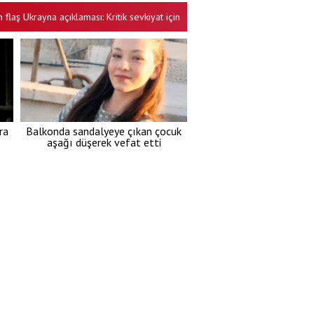
rayna açıklaması: Kritik sevkiyat için düğmeye basıldı
Kanun metni aç
•
ra
Balkonda sandalyeye çıkan çocuk
aşağı düşerek vefat etti