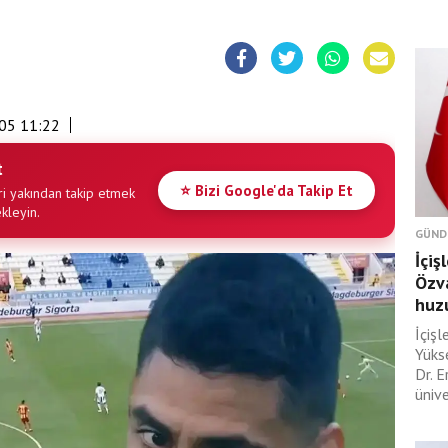
05 11:22
t
⭐ Bizi Google'da Takip Et
i yakından takip etmek
ekleyin.
GÜND
İçiş
Özva
huzu
İçişl
Yüks
Dr. E
ünive