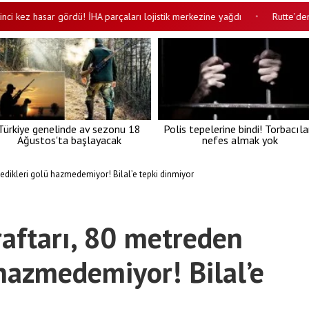
z hasar gördü! İHA parçaları lojistik merkezine yağdı
Rutte’den flaş Uk
•
Türkiye genelinde av sezonu 18
Polis tepelerine bindi! Torbacıla
Ağustos'ta başlayacak
nefes almak yok
yedikleri golü hazmedemiyor! Bilal’e tepki dinmiyor
raftarı, 80 metreden
 hazmedemiyor! Bilal’e