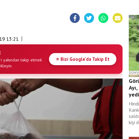
19 13:21
t
⭐ Bizi Google'da Takip Et
i yakından takip etmek
ekleyin.
DÜNY
Gör
Ayı,
yed
Hind
Kank
saldı
kişi 