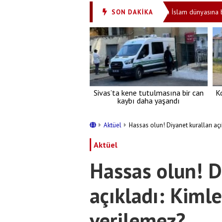
diyesi Bilecik'te evi Eskişehir'de
Arakçi'den İslam dünyasına birlik ç
SON DAKİKA
•
Sivas’ta kene tutulmasına bir can
K
kaybı daha yaşandı
Aktüel
Hassas olun! Diyanet kuralları açı
Aktüel
Hassas olun! D
açıkladı: Kimle
verilemez?