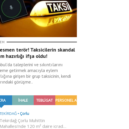
EM
esmen terör! Taksicilerin skandal
m hazırlığı ifşa oldu!
bul’da taleplerini ve sıkıntılarını
eme getirmek amacıyla eylem
lığına girişen bir grup taksicinin, kendi
arındaki görüşme..