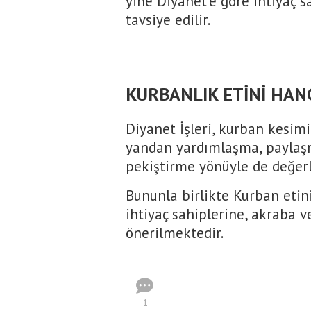
yine Diyanet'e göre ihtiyaç 
tavsiye edilir.
KURBANLIK ETİNİ HAN
Diyanet İşleri, kurban kesimi
yandan yardımlaşma, paylaşma
pekiştirme yönüyle de değerl
Bununla birlikte Kurban etin
ihtiyaç sahiplerine, akraba 
önerilmektedir.
1