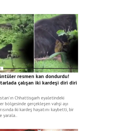
A
üntüler resmen kan dondurdu!
 tarlada çalışan iki kardeşi diri diri
i
istan'ın Chhattisgarh eyaletindeki
er bölgesinde gerçekleşen vahşi ayı
rısında iki kardeş hayatını kaybetti, bir
de yarala..