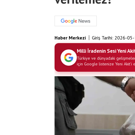
Haber Merkezi
Giriş Tarihi:
2026-05-
Milli İradenin Sesi Yeni Aki
Türkiye ve dünyadaki gelişmeler
için Google listenize Yeni Akit'i 