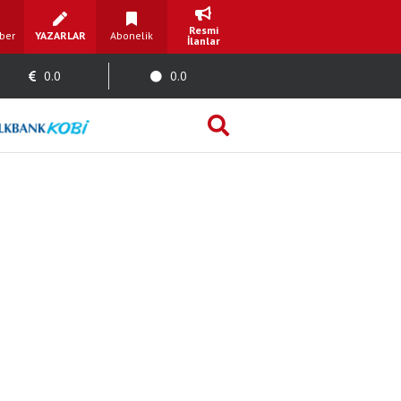
Resmi
ber
YAZARLAR
Abonelik
İlanlar
0.0
0.0