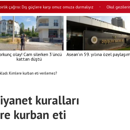
ağrısı: Dış güçlere karşı omuz omuza durmalıyız
Okul gezilerinde 'ceh
•
orkunç olay! Cam silerken 3’üncü
Asean'ın 59. yılına özel paylaşı
kattan düştü
kladı: Kimlere kurban eti verilemez?
iyanet kuralları
re kurban eti