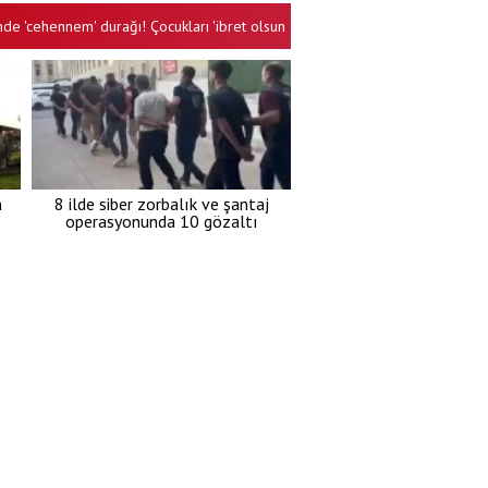
ennem' durağı! Çocukları 'ibret olsun' diye götürüyorlar: Çığlıklar, koparılan d
m
8 ilde siber zorbalık ve şantaj
operasyonunda 10 gözaltı