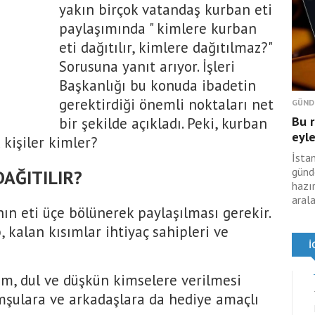
yakın birçok vatandaş kurban eti
paylaşımında " kimlere kurban
eti dağıtılır, kimlere dağıtılmaz?"
Sorusuna yanıt arıyor. İşleri
Başkanlığı bu konuda ibadetin
gerektirdiği önemli noktaları net
GÜND
Bu r
bir şekilde açıkladı. Peki, kurban
eyle
 kişiler kimler?
İstan
günd
AĞITILIR?
hazır
aral
ın eti üçe bölünerek paylaşılması gerekir.
, kalan kısımlar ihtiyaç sahipleri ve
tim, dul ve düşkün kimselere verilmesi
omşulara ve arkadaşlara da hediye amaçlı