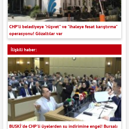
CHP’li belediyeye "rüşvet" ve "ihaleye fesat karıştırma"
operasyonu! Gözaltılar var
İlişkili haber:
BUSKİ'de CHP'li üyelerden su indirimine engel! Bursalı