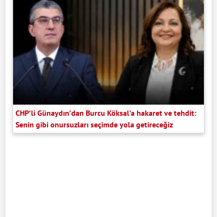
CHP’li Günaydın’dan Burcu Köksal’a hakaret ve tehdit:
Senin gibi onursuzları seçimde yola getireceğiz