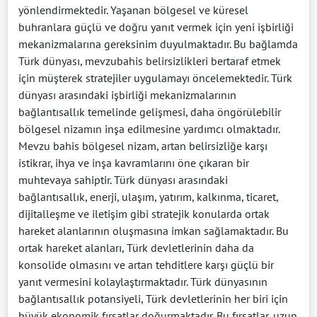
yönlendirmektedir. Yaşanan bölgesel ve küresel
buhranlara güçlü ve doğru yanıt vermek için yeni işbirliği
mekanizmalarına gereksinim duyulmaktadır. Bu bağlamda
Türk dünyası, mevzubahis belirsizlikleri bertaraf etmek
için müşterek stratejiler uygulamayı öncelemektedir. Türk
dünyası arasındaki işbirliği mekanizmalarının
bağlantısallık temelinde gelişmesi, daha öngörülebilir
bölgesel nizamın inşa edilmesine yardımcı olmaktadır.
Mevzu bahis bölgesel nizam, artan belirsizliğe karşı
istikrar, ihya ve inşa kavramlarını öne çıkaran bir
muhtevaya sahiptir. Türk dünyası arasındaki
bağlantısallık, enerji, ulaşım, yatırım, kalkınma, ticaret,
dijitalleşme ve iletişim gibi stratejik konularda ortak
hareket alanlarının oluşmasına imkan sağlamaktadır. Bu
ortak hareket alanları, Türk devletlerinin daha da
konsolide olmasını ve artan tehditlere karşı güçlü bir
yanıt vermesini kolaylaştırmaktadır. Türk dünyasının
bağlantısallık potansiyeli, Türk devletlerinin her biri için
büyük ekonomik fırsatlar doğurmaktadır. Bu fırsatlar, uzun