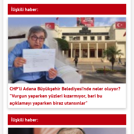
İlişkili haber:
CHP’li Adana Büyükşehir Belediyesi’nde neler oluyor?
"Vurgun yaparken yüzleri kızarmıyor, bari bu
açıklamayı yaparken biraz utansınlar"
İlişkili haber: