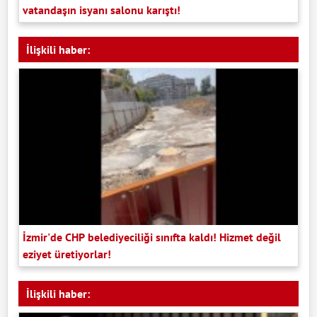
vatandaşın isyanı salonu karıştı!
İlişkili haber:
İzmir'de CHP belediyeciliği sınıfta kaldı! Hizmet değil
eziyet üretiyorlar!
İlişkili haber: