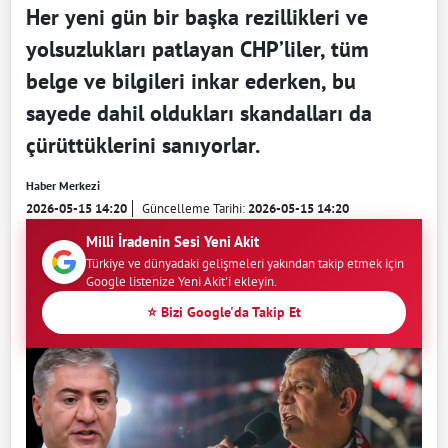
Her yeni gün bir başka rezillikleri ve
yolsuzlukları patlayan CHP’liler, tüm
belge ve bilgileri inkar ederken, bu
sayede dahil oldukları skandalları da
çürüttüklerini sanıyorlar.
Haber Merkezi
2026-05-15 14:20
Güncelleme Tarihi:
2026-05-15 14:20
Milli İradenin Sesi Yeni Akit
Türkiye ve dünyadaki gelişmeleri yakından takip etmek için
Google listenize Yeni Akit'i ekleyin.
⭐ Bizi Google'da Takip Et