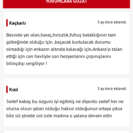
YORUMLARA GÖZAT
3 ay önce eklendi.
Kaçkarlı
Basında yer alan,haraç,hırsızlık,fuhuş bataklığının tam
göbeğinde olduğu için ,kaçacak kurtulacak durumu
olmadığı için enkazın altında kalacağı için,Ankara'yı talan
ettiği için can havliyle son hezyanlarını çırpınışlarını
bilinçdışı sergiliyor !
3 ay önce eklendi.
Kızıl
Sedef kabaş bu özgurü iyi egitmiş ne diyordu sedef her ne
olursa olsun yalan olduğu haksız olduğunuz ortaya çıksa
bile siz yinede üst üste inadına o yalana devam edin