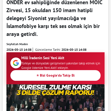
ÖNDER ev sahipliğinde düzenlenen MOIC
Zirvesi, 15 okuldan 150 imam hatipli
delegeyi Siyonist yayılmacılığa ve
İslamofobiye karşı tek ses olmak için bir
araya getirdi.
Seyfullah Maden
2026-05-15 14:08
Güncelleme Tarihi:
2026-05-15 14:08
Milli İradenin Sesi Yeni Akit
Türkiye ve dünyadaki gelişmeleri yakından takip etmek için
Google listenize Yeni Akit'i ekleyin.
⭐ Bizi Google'da Takip Et