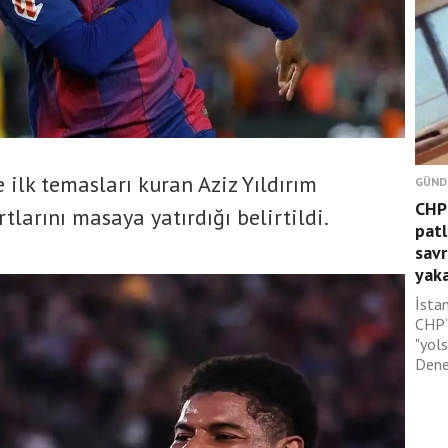
e ilk temasları kuran Aziz Yıldırım
GÜND
CHP’
tlarını masaya yatırdığı belirtildi.
patl
savr
yaka
İsta
CHP’l
"yol
Dene