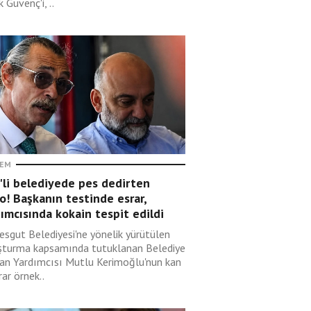
 Güvenç'i, ..
EM
'li belediyede pes dedirten
o! Başkanın testinde esrar,
ımcısında kokain tespit edildi
esgut Belediyesi'ne yönelik yürütülen
şturma kapsamında tutuklanan Belediye
an Yardımcısı Mutlu Kerimoğlu'nun kan
rar örnek..