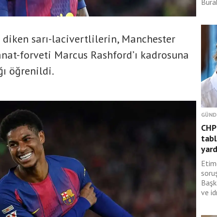
Burak
diken sarı-lacivertlilerin, Manchester
anat-forveti Marcus Rashford’ı kadrosuna
ğı öğrenildi.
GÜND
CHP
tabl
yard
Etim
soru
Başk
ve id