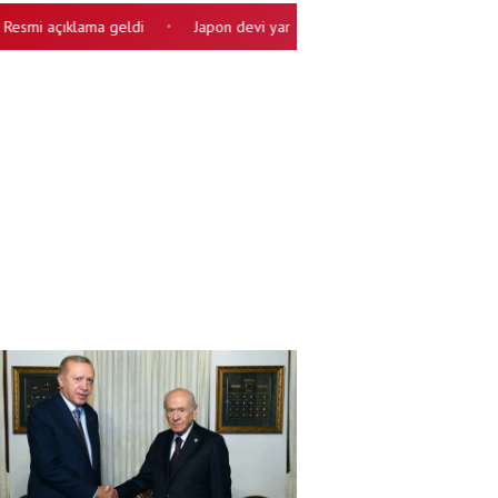
 açıklama geldi
Japon devi yarışa katıldı! Aylık 1.000 robot üretecek
•