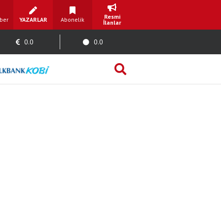
Resmi
ber
YAZARLAR
Abonelik
İlanlar
0.0
0.0