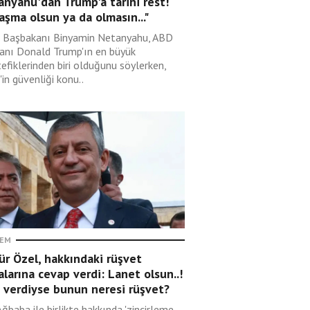
nyahu'dan Trump'a tarihi rest!
aşma olsun ya da olmasın..."
il Başbakanı Binyamin Netanyahu, ABD
anı Donald Trump'ın en büyük
efiklerinden biri olduğunu söylerken,
l'in güvenliği konu..
EM
r Özel, hakkındaki rüşvet
alarına cevap verdi: Lanet olsun..!
 verdiyse bunun neresi rüşvet?
Ağbaba ile birlikte hakkında 'zincirleme