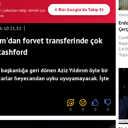
t
⭐ Bizi Google'da Takip Et
i yakından takip etmek için
SIYAS
in.
Erdo
6-10 21:32
Çerç
Cumh
rım'dan forvet transferinde çok
Başk
14:0
Rashford
Topla
başkanlığa geri dönen Aziz Yıldırım öyle bir
aftarlar heyecandan uyku uyuyamayacak. İşte
0
0
0
0
GÜND