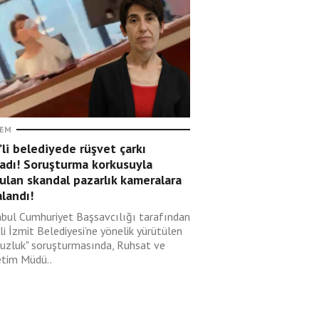
EM
li belediyede rüşvet çarkı
adı! Soruşturma korkusuyla
ulan skandal pazarlık kameralara
landı!
nbul Cumhuriyet Başsavcılığı tarafından
i İzmit Belediyesi’ne yönelik yürütülen
suzluk" soruşturmasında, Ruhsat ve
tim Müdü..