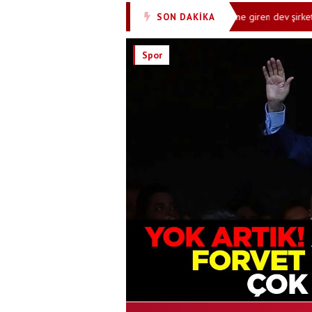
venliği davasında ceza!
Savunma sanayi işine giren dev şirkete tepki
SON DAKİKA
•
Spor