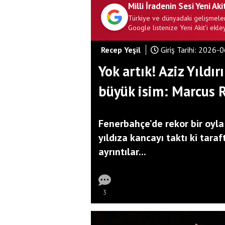
Milli İradenin Sesi Yeni Aki
Türkiye ve dünyadaki gelişmeler
Google listenize Yeni Akit'i ekley
Recep Yeşil
Giriş Tarihi:
2026-0
Yok artık! Aziz Yıldı
büyük isim: Marcus 
Fenerbahçe’de rekor bir oyla 
yıldıza kancayı taktı ki tar
ayrıntılar...
3