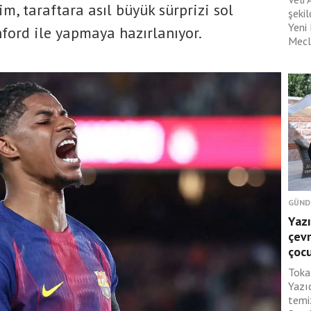
, taraftara asıl büyük sürprizi sol
şeki
Yeni
ford ile yapmaya hazırlanıyor.
Mecli
GÜND
Yazı
çevr
çoc
Toka
Yazı
temi