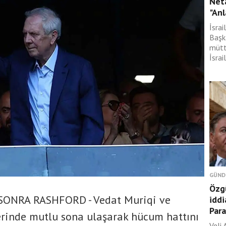
Neta
"Anl
İsra
Başk
mütt
İsrai
GÜND
Özgü
SONRA RASHFORD - Vedat Muriqi ve
iddi
Para
erinde mutlu sona ulaşarak hücum hattını
Veli 