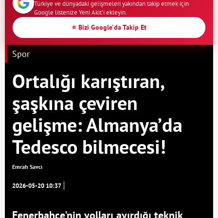
Türkiye ve dünyadaki gelişmeleri yakından takip etmek için
Google listenize Yeni Akit'i ekleyin.
⭐ Bizi Google'da Takip Et
Spor
Ortalığı karıştıran,
şaşkına çeviren
gelişme: Almanya’da
Tedesco bilmecesi!
Emrah Savcı
2026-05-20 10:37
Fenerbahçe'nin yolları ayırdığı teknik