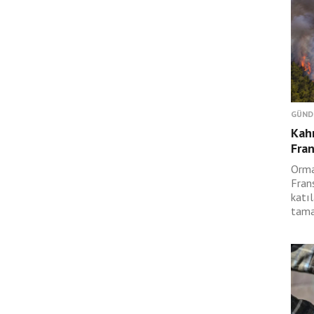
GÜND
Kah
Fran
Orma
Fran
katıl
tama