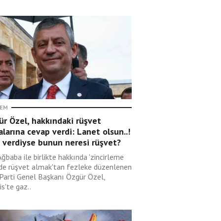
EM
r Özel, hakkındaki rüşvet
alarına cevap verdi: Lanet olsun..!
 verdiyse bunun neresi rüşvet?
Ağbaba ile birlikte hakkında 'zincirleme
lde rüşvet almak'tan fezleke düzenlenen
 Parti Genel Başkanı Özgür Özel,
s'te gaz..