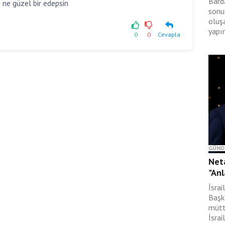
Bard
 ne güzel bir edepsin
sonu
oluş
yapı
0
0
Cevapla
GÜND
Neta
"Anl
İsra
Başk
mütt
İsrai