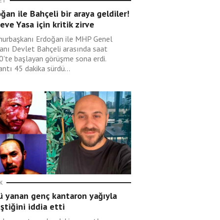
ET
ğan ile Bahçeli bir araya geldiler!
eve Yasa için kritik zirve
urbaşkanı Erdoğan ile MHP Genel
anı Devlet Bahçeli arasında saat
0'te başlayan görüşme sona erdi.
ntı 45 dakika sürdü...
K
ü yanan genç kantaron yağıyla
eştiğini iddia etti