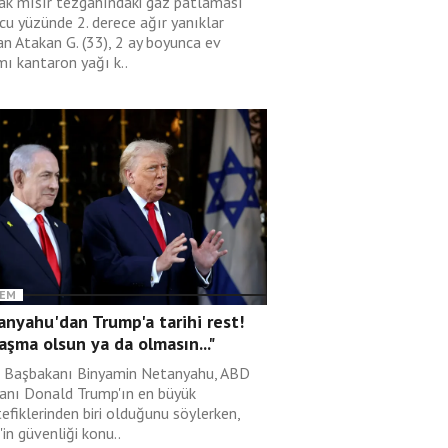
ak mısır tezgahındaki gaz patlaması
cu yüzünde 2. derece ağır yanıklar
an Atakan G. (33), 2 ay boyunca ev
mı kantaron yağı k..
EM
nyahu'dan Trump'a tarihi rest!
aşma olsun ya da olmasın..."
il Başbakanı Binyamin Netanyahu, ABD
anı Donald Trump'ın en büyük
efiklerinden biri olduğunu söylerken,
l'in güvenliği konu..