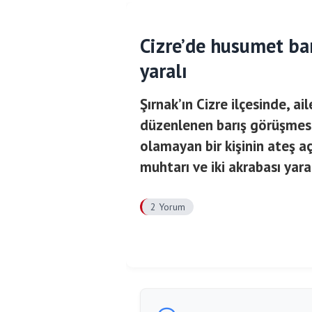
Cizre’de husumet bar
yaralı
Şırnak’ın Cizre ilçesinde, a
düzenlenen barış görüşmesi
olamayan bir kişinin ateş 
muhtarı ve iki akrabası yara
2 Yorum