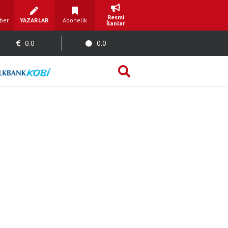
Resmi
ber
YAZARLAR
Abonelik
İlanlar
0.0
0.0