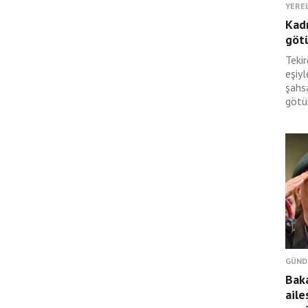
YERE
Kadı
götü
Tekir
eşiyl
şahsa
götür
GÜND
Bak
aile