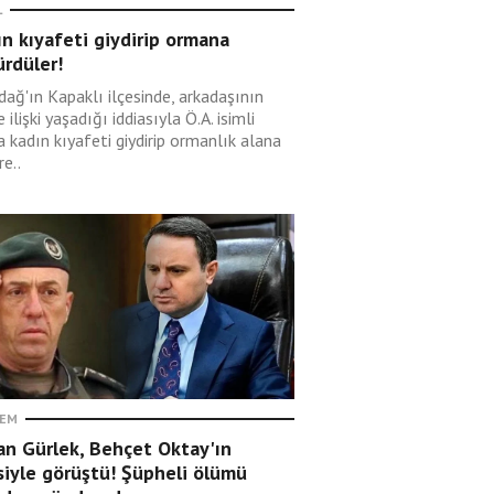
L
n kıyafeti giydirip ormana
rdüler!
dağ'ın Kapaklı ilçesinde, arkadaşının
e ilişki yaşadığı iddiasıyla Ö.A. isimli
 kadın kıyafeti giydirip ormanlık alana
e..
EM
an Gürlek, Behçet Oktay'ın
siyle görüştü! Şüpheli ölümü