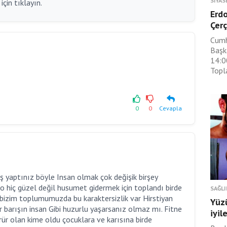
SIYAS
çin tıklayın.
Erdo
Çerç
Cumh
Başk
14:0
Topla
0
0
Cevapla
ş yaptınız böyle Insan olmak çok değişik birşey
 hiç güzel değil husumet gidermek için toplandı birde
SAĞLI
bizim toplumumuzda bu karaktersizlik var Hirstiyan
Yüz
 barışın insan Gibi huzurlu yaşarsanız olmaz mı. Fitne
iyil
rür olan kime oldu çocuklara ve karısına birde