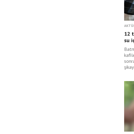
AKTÜ
12 t
su i
Batm
kafil
sonra
şikay