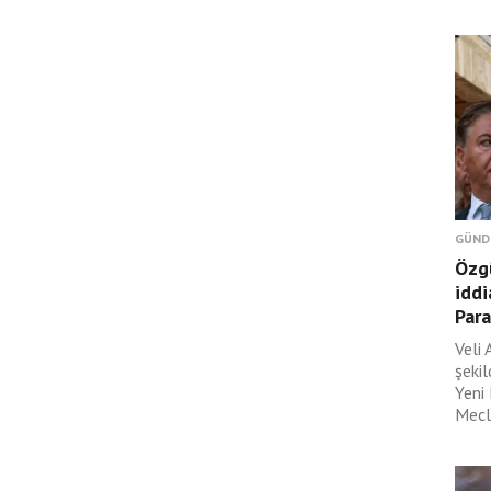
GÜND
Özgü
iddi
Para
Veli 
şeki
Yeni
Mecli