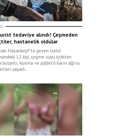
EL
urist tedaviye alındı! Çeşmeden
çtiler, hastanelik oldular
an Hasankeyf'te gezen turist
esindeki 12 kişi, çeşme suyu içtikten
 bulantı, kusma ve şiddetli karın ağrısı
etleri yaşadı..