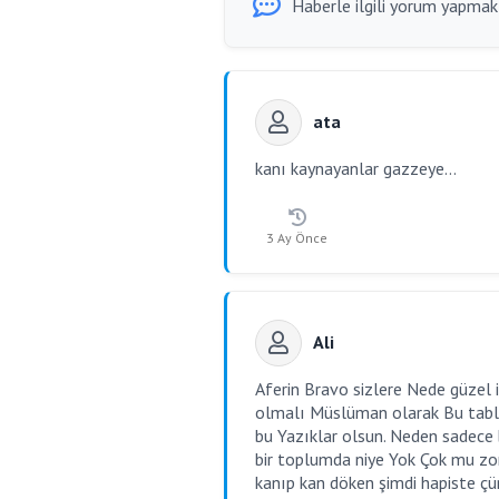
Haberle ilgili yorum yapmak i
ata
kanı kaynayanlar gazzeye...
3 Ay Önce
Ali
Aferin Bravo sizlere Nede güzel i
olmalı Müslüman olarak Bu tablo
bu Yazıklar olsun. Neden sadece 
bir toplumda niye Yok Çok mu zor
kanıp kan döken şimdi hapiste çü