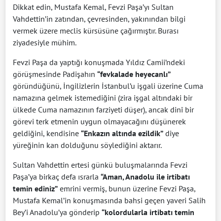
Dikkat edin, Mustafa Kemal, Fevzi Paşa’yı Sultan
Vahdettin’in zatından, çevresinden, yakınından bilgi
vermek üzere meclis kürsüsüne çağırmıştır. Burası
ziyadesiyle mühim.
Fevzi Paşa da yaptığı konuşmada Yıldız Camii’ndeki
görüşmesinde Padişahın
“fevkalade heyecanlı”
göründüğünü, İngilizlerin İstanbul’u işgali üzerine Cuma
namazına gelmek istemediğini (zira işgal altındaki bir
ülkede Cuma namazının farziyeti düşer), ancak dinî bir
görevi terk etmenin uygun olmayacağını düşünerek
geldiğini, kendisine
“Enkazın altında ezildik”
diye
yüreğinin kan dolduğunu söylediğini aktarır.
Sultan Vahdettin ertesi günkü buluşmalarında Fevzi
Paşa’ya birkaç defa ısrarla
“Aman, Anadolu ile irtibatı
temin ediniz”
emrini vermiş, bunun üzerine Fevzi Paşa,
Mustafa Kemal’in konuşmasında bahsi geçen yaveri Salih
Bey’i Anadolu’ya gönderip
“kolordularla irtibatı temin