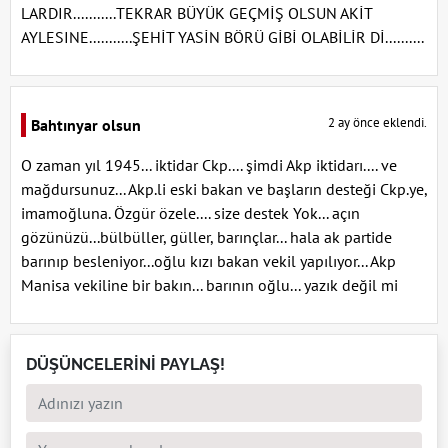
LARDIR...........TEKRAR BÜYÜK GEÇMİŞ OLSUN AKİT
AYLESINE...........ŞEHİT YASİN BÖRÜ GİBİ OLABİLİR Dİ..........
2 ay önce eklendi.
Bahtınyar olsun
O zaman yıl 1945... iktidar Ckp.... şimdi Akp iktidarı.... ve
mağdursunuz... Akp.li eski bakan ve başların desteği Ckp.ye,
imamoğluna. Özgür özele.... size destek Yok... açın
gözünüzü...bülbüller, güller, barınçlar... hala ak partide
barınıp besleniyor...oğlu kızı bakan vekil yapılıyor... Akp
Manisa vekiline bir bakın... barının oğlu... yazık değil mi
DÜŞÜNCELERİNİ PAYLAŞ!