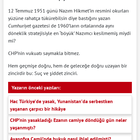
12 Temmuz 1951 günü Nazım Hikmet’in resmini okurları
yüzüne rahatça tükürebilsin diye bastığını yazan
Cumhuriyet
gazetesi de 1960’ların ortalarında aynı
döneklik stratejisiyle en ‘böyük’ Nazımcı kesilmemiş miydi
mi?
CHP’nin vukuatı saymakla bitmez.
Hem geçmişe doğru, hem de geleceğe doğru uzayan bir
zincirdir bu: Suç ve şiddet zinciri.
Yazarın önceki yazıları:
Hac Türkiye’de yasak, Yunanistan’da serbestken
yaşanan çarpıcı bir hikâye
CHP’nin yasakladığı Ezanın camiye döndüğü gün neler
yaşanmıştı?
Ayasofya Camii’nde hukuk nasıl ihlal edilmişti?