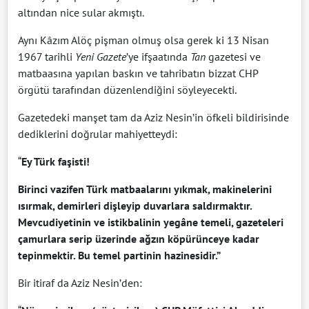
altından nice sular akmıştı.
Aynı Kâzım Alöç pişman olmuş olsa gerek ki 13 Nisan
1967 tarihli
Yeni Gazete
’ye ifşaatında
Tan
gazetesi ve
matbaasına yapılan baskın ve tahribatın bizzat CHP
örgütü tarafından düzenlendiğini söyleyecekti.
Gazetedeki manşet tam da Aziz Nesin’in öfkeli bildirisinde
dediklerini doğrular mahiyetteydi:
“
Ey Türk faşisti!
Birinci vazifen Türk matbaalarını yıkmak, makinelerini
ısırmak, demirleri dişleyip duvarlara saldırmaktır.
Mevcudiyetinin ve istikbalinin yegâne temeli, gazeteleri
çamurlara serip üzerinde ağzın köpürünceye kadar
tepinmektir. Bu temel partinin hazinesidir.”
Bir itiraf da Aziz Nesin’den: