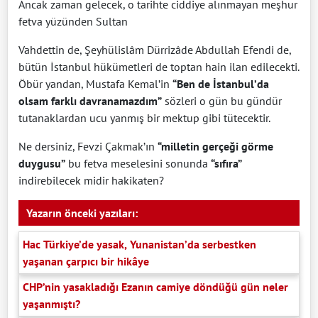
Ancak zaman gelecek, o tarihte ciddiye alınmayan meşhur
fetva yüzünden Sultan
Vahdettin de, Şeyhülislâm Dürrizâde Abdullah Efendi de,
bütün İstanbul hükümetleri de toptan hain ilan edilecekti.
Öbür yandan, Mustafa Kemal’in
“Ben de İstanbul’da
olsam farklı davranamazdım”
sözleri o gün bu gündür
tutanaklardan ucu yanmış bir mektup gibi tütecektir.
Ne dersiniz, Fevzi Çakmak’ın
“milletin gerçeği görme
duygusu”
bu fetva meselesini sonunda
“sıfıra”
indirebilecek midir hakikaten?
Yazarın önceki yazıları:
Hac Türkiye’de yasak, Yunanistan’da serbestken
yaşanan çarpıcı bir hikâye
CHP’nin yasakladığı Ezanın camiye döndüğü gün neler
yaşanmıştı?