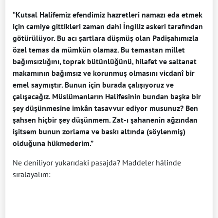
“Kutsal Halifemiz efendimiz hazretleri namazı eda etmek
için camiye gittikleri zaman dahi İngiliz askeri tarafından
götürülüyor. Bu acı şartlara düşmüş olan Padişahımızla
özel temas da mümkün olamaz. Bu temastan millet
bağımsızlığını, toprak bütünlüğünü, hilafet ve saltanat
makamının bağımsız ve korunmuş olmasını vicdanî bir
emel saymıştır. Bunun için burada çalışıyoruz ve
çalışacağız. Müslümanların Halifesinin bundan başka bir
şey düşünmesine imkân tasavvur ediyor musunuz? Ben
şahsen hiçbir şey düşünmem. Zat-ı şahanenin ağzından
işitsem bunun zorlama ve baskı altında (söylenmiş)
olduğuna hükmederim.”
Ne deniliyor yukarıdaki pasajda? Maddeler hâlinde
sıralayalım: