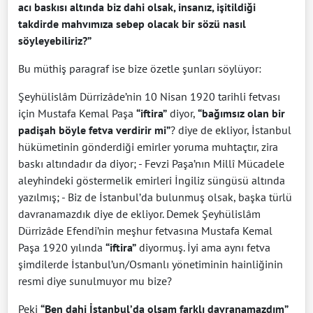
acı baskısı altında biz dahi olsak, insanız, işitildiği
takdirde mahvımıza sebep olacak bir sözü nasıl
söyleyebiliriz?”
Bu müthiş paragraf ise bize özetle şunları söylüyor:
Şeyhülislâm Dürrizâde’nin 10 Nisan 1920 tarihli fetvası
için Mustafa Kemal Paşa
“iftira”
diyor,
“bağımsız olan bir
padişah böyle fetva verdirir mi”
? diye de ekliyor, İstanbul
hükümetinin gönderdiği emirler yoruma muhtaçtır, zira
baskı altındadır da diyor; - Fevzi Paşa’nın Millî Mücadele
aleyhindeki göstermelik emirleri İngiliz süngüsü altında
yazılmış; - Biz de İstanbul’da bulunmuş olsak, başka türlü
davranamazdık diye de ekliyor. Demek Şeyhülislâm
Dürrizâde Efendi’nin meşhur fetvasına Mustafa Kemal
Paşa 1920 yılında
“iftira”
diyormuş. İyi ama aynı fetva
şimdilerde İstanbul’un/Osmanlı yönetiminin hainliğinin
resmi diye sunulmuyor mu bize?
Peki
“Ben dahi İstanbul’da olsam farklı davranamazdım”