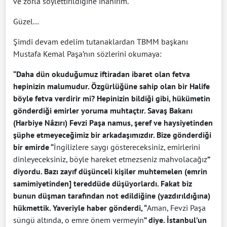
ve zorla söylettirildiğine inanırım.
Güzel…
Şimdi devam edelim tutanaklardan TBMM başkanı
Mustafa Kemal Paşa’nın sözlerini okumaya:
“Daha dün okuduğumuz iftiradan ibaret olan fetva
hepinizin malumudur. Özgürlüğüne sahip olan bir Halife
böyle fetva verdirir mi? Hepinizin bildiği gibi, hükümetin
gönderdiği emirler yoruma muhtaçtır. Savaş Bakanı
(Harbiye Nâzırı) Fevzi Paşa namus, şeref ve haysiyetinden
şüphe etmeyeceğimiz bir arkadaşımızdır. Bize gönderdiği
bir emirde “
İngilizlere saygı göstereceksiniz, emirlerini
dinleyeceksiniz, böyle hareket etmezseniz mahvolacağız
”
diyordu. Bazı zayıf düşünceli kişiler muhtemelen (emrin
samimiyetinden] tereddüde düşüyorlardı. Fakat biz
bunun düşman tarafından not edildiğine (yazdırıldığına)
hükmettik. Yaveriyle haber gönderdi, “
Aman, Fevzi Paşa
süngü altında, o emre önem vermeyin
” diye. İstanbul’un