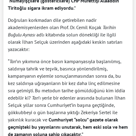
“
Nümayişçilere (göstericilere) CHP Müfettişi Alaaddin
Tiritoğlu sigara ikram ediyordu
.”
Doğruları korkmadan dile getirebilen nadir
akademisyenlerden olan Prof. Dr. Cemil Koçak
Tarihin
Buğulu Aynası
adlı kitabında solun dönekliği ile ilgili
olarak İlhan Selçuk üzerinden aşağıdaki keskin satırları
yazacaktır:
“
Tan
’ın yıkımına önce basın kampanyasıyla başlanılmış,
saldırıya tahrik ve teşvik, basınca yönlendirilmiş,
kampanyanın eylemle sonuçlanmasından sonra da, bu
kez saldırıya uğrayanların bir kez daha linç edilmesine
sıra gelmişti. Bu metodun tarihe gömüldüğünü kim iddia
edebilir ki?
Tan
’ı yerle bir edenler arasında bulunan İlhan
Selçuk yıllar sonra Cumhuriyet’in başına geçtiğinde,
gökkubbeyi o gün başlarına yıktığı Zekeriya Sertel ile
yakınlık kuracak ve
Cumhuriyet “solcu” gazete olarak
geçmişteki bu yayınlarını unutarak, hem eski sola ve hem
de zamanın soluna sahip çıkacaktır
.”