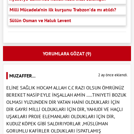
Milli Mücadele’nin ilk kurşunu Trabzon’da mı atıldı?
Sülün Osman ve Haluk Levent
YORUMLARA GÖZAT (9)
2 ay önce eklendi.
MUZAFFER...
ELİNE SAĞLIK HOCAM ALLAH C.C RAZI OLSUN ÖMRÜNÜZ
BEREKET NASİP EYLE İNŞALLAH AMİN .....TINIYETİ BOZUK
OLMASI YUZUNDEN DİR VATAN HAİNİ OLDUKLARI İÇİN
DİR GAYRİ MİLLİ OLDUKLARI İÇİN DİR, YAHUDİ VE HAÇLI
UŞAKLARI PROJE ELEMANLARI OLDUKLARI İÇİN DİR,
KUDUZ KÖPEK GİBİ SALDIRIYORLAR ,MÜSLÜMAN
GORUMLU KAFİRLER OLDUKLARI İSPATLAMIŞ