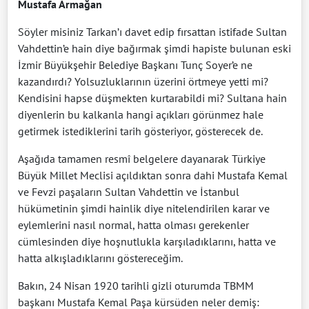
Mustafa Armağan
Söyler misiniz Tarkan’ı davet edip fırsattan istifade Sultan
Vahdettin’e hain diye bağırmak şimdi hapiste bulunan eski
İzmir Büyükşehir Belediye Başkanı Tunç Soyer’e ne
kazandırdı? Yolsuzluklarının üzerini örtmeye yetti mi?
Kendisini hapse düşmekten kurtarabildi mi? Sultana hain
diyenlerin bu kalkanla hangi açıkları görünmez hale
getirmek istediklerini tarih gösteriyor, gösterecek de.
Aşağıda tamamen resmî belgelere dayanarak Türkiye
Büyük Millet Meclisi açıldıktan sonra dahi Mustafa Kemal
ve Fevzi paşaların Sultan Vahdettin ve İstanbul
hükümetinin şimdi hainlik diye nitelendirilen karar ve
eylemlerini nasıl normal, hatta olması gerekenler
cümlesinden diye hoşnutlukla karşıladıklarını, hatta ve
hatta alkışladıklarını göstereceğim.
Bakın, 24 Nisan 1920 tarihli gizli oturumda TBMM
başkanı Mustafa Kemal Paşa kürsüden neler demiş: