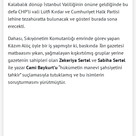
Kalabalık dönüp İstanbul Valiliğinin önüne geldiğinde bu
defa CHP’li vali Lütfi Kırdar ve Cumhuriyet Halk Partisi
lehine tezahüratta bulunacak ve gösteri burada sona
erecekti.
Dahası, Sıkıyönetim Komutanlığı emrinde görev yapan
Kâzım Alöç öyle bir iş yapmıştır ki, baskında
Tan
gazetesi
matbaasını yıkan, yağmalayan kışkırtılmış gruplar yerine
gazetenin sahipleri olan
Zekeriya Sertel
ve
Sabiha Sertel
ile yazar
Cami Baykurt’u
“hükümetin manevi şahsiyetini
tahkir” suçlamasıyla tutuklamış ve bu isimlerin
soruşturmasını yürütmüştür.