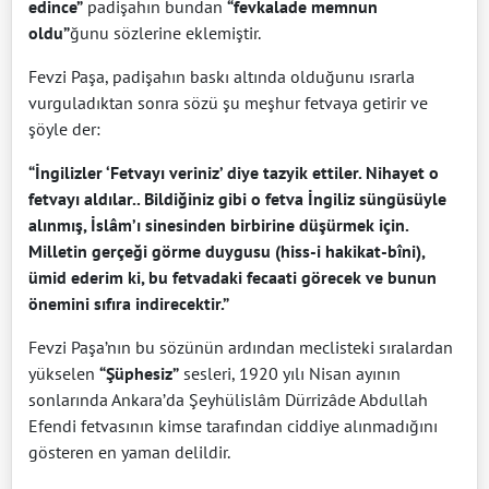
edince”
padişahın bundan
“fevkalade memnun
oldu”
ğunu sözlerine eklemiştir.
Fevzi Paşa, padişahın baskı altında olduğunu ısrarla
vurguladıktan sonra sözü şu meşhur fetvaya getirir ve
şöyle der:
“İngilizler ‘Fetvayı veriniz’ diye tazyik ettiler. Nihayet o
fetvayı aldılar.. Bildiğiniz gibi o fetva İngiliz süngüsüyle
alınmış, İslâm’ı sinesinden birbirine düşürmek için.
Milletin gerçeği görme duygusu (hiss-i hakikat-bîni),
ümid ederim ki, bu fetvadaki fecaati görecek ve bunun
önemini sıfıra indirecektir.”
Fevzi Paşa’nın bu sözünün ardından meclisteki sıralardan
yükselen
“Şüphesiz”
sesleri, 1920 yılı Nisan ayının
sonlarında Ankara’da Şeyhülislâm Dürrizâde Abdullah
Efendi fetvasının kimse tarafından ciddiye alınmadığını
gösteren en yaman delildir.