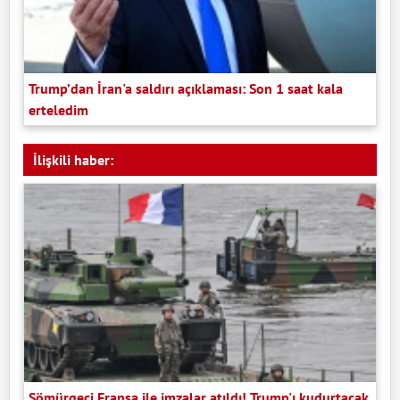
Trump’dan İran'a saldırı açıklaması: Son 1 saat kala
erteledim
İlişkili haber:
Sömürgeci Fransa ile imzalar atıldı! Trump'ı kudurtacak