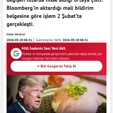
Bloomberg’in aktardığı mali bildirim
belgesine göre işlem 2 Şubat’ta
gerçekleşti.
Haber Merkezi
2026-05-20 06:31
Güncelleme Tarihi:
2026-05-20 06:31
Milli İradenin Sesi Yeni Akit
Türkiye ve dünyadaki gelişmeleri yakından takip etmek için
Google listenize Yeni Akit'i ekleyin.
⭐ Bizi Google'da Takip Et