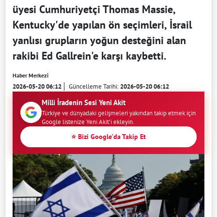
üyesi Cumhuriyetçi Thomas Massie,
Kentucky'de yapılan ön seçimleri, İsrail
yanlısı grupların yoğun desteğini alan
rakibi Ed Gallrein'e karşı kaybetti.
Haber Merkezi
2026-05-20 06:12
Güncelleme Tarihi:
2026-05-20 06:12
Milli İradenin Sesi Yeni Akit
Türkiye ve dünyadaki gelişmeleri yakından takip etmek için
Google listenize Yeni Akit'i ekleyin.
⭐ Bizi Google'da Takip Et