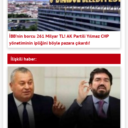
İBB’nin borcu 261 Milyar TL! AK Partili Yılmaz CHP
yönetiminin ipliğini böyle pazara çıkardı!
İlişkili haber: