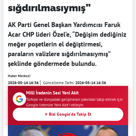
sığdırılmasıymış”
AK Parti Genel Başkan Yardımcısı Faruk
Acar CHP lideri Özel’e, “Değişim dediğiniz
meğer poşetlerin el değiştirmesi,
paraların valizlere sığdırılmasıymış”
şeklinde göndermede bulundu.
Haber Merkezi
2026-05-14 16:36
Güncelleme Tarihi:
2026-05-14 16:36
Milli İradenin Sesi Yeni Akit
Türkiye ve dünyadaki gelişmeleri yakından takip etmek için
Google listenize Yeni Akit'i ekleyin.
⭐ Bizi Google'da Takip Et