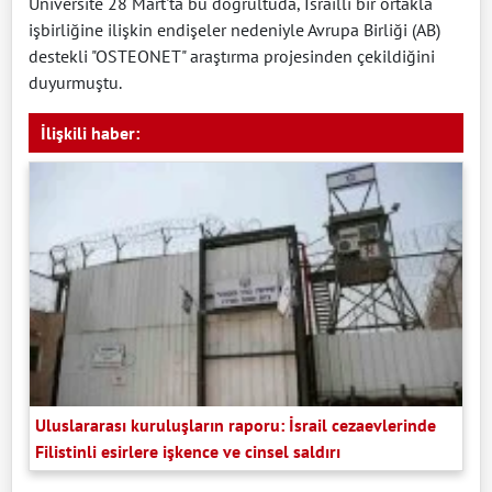
Üniversite 28 Mart'ta bu doğrultuda, İsrailli bir ortakla
işbirliğine ilişkin endişeler nedeniyle Avrupa Birliği (AB)
destekli "OSTEONET" araştırma projesinden çekildiğini
duyurmuştu.
İlişkili haber:
Uluslararası kuruluşların raporu: İsrail cezaevlerinde
Filistinli esirlere işkence ve cinsel saldırı