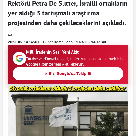
Rektörü Petra De Sutter, İsrailli ortakların
yer aldığı 5 tartışmalı araştırma
projesinden daha çekileceklerini açıkladı.
AA
2026-05-14 16:40
Güncelleme Tarihi:
2026-05-14 16:40
Milli İradenin Sesi Yeni Akit
Türkiye ve dünyadaki gelişmeleri yakından takip etmek için
Google listenize Yeni Akit'i ekleyin.
⭐ Bizi Google'da Takip Et