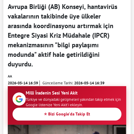
Avrupa Birliği (AB) Konseyi, hantavirüs
vakalarının takibinde üye ülkeler
arasında koordinasyonu artırmak için
Entegre Siyasi Kriz Müdahale (IPCR)
mekanizmasının "bilgi paylaşımı
modunda" aktif hale getirildiğini
duyurdu.
AA
2026-05-14 16:39
Güncelleme Tarihi:
2026-05-14 16:39
Milli İradenin Sesi Yeni Akit
Türkiye ve dünyadaki gelişmeleri yakından takip etmek için
Google listenize Yeni Akit'i ekleyin.
⭐ Bizi Google'da Takip Et