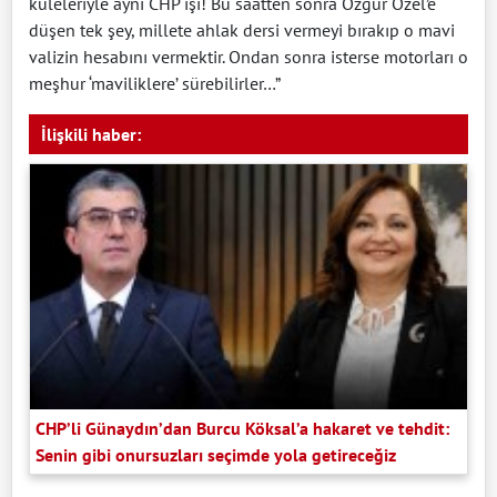
kuleleriyle aynı CHP işi! Bu saatten sonra Özgür Özel’e
düşen tek şey, millete ahlak dersi vermeyi bırakıp o mavi
valizin hesabını vermektir. Ondan sonra isterse motorları o
meşhur ‘maviliklere’ sürebilirler…”
İlişkili haber:
CHP’li Günaydın’dan Burcu Köksal’a hakaret ve tehdit:
Senin gibi onursuzları seçimde yola getireceğiz