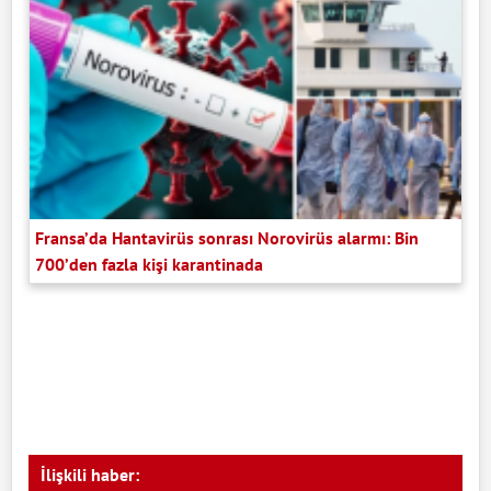
Fransa’da Hantavirüs sonrası Norovirüs alarmı: Bin
700’den fazla kişi karantinada
İlişkili haber: