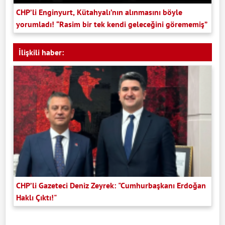
CHP’li Enginyurt, Kütahyalı’nın alınmasını böyle
yorumladı! “Rasim bir tek kendi geleceğini görememiş”
İlişkili haber:
CHP’li Gazeteci Deniz Zeyrek: "Cumhurbaşkanı Erdoğan
Haklı Çıktı!"