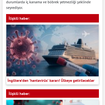
durumlarda iç kanama ve böbrek yetmezliği şeklinde
seyrediyor.
İlişkili haber:
İngiltere’den ‘hantavirüs’ kararı! Ülkeye getirilecekler
İlişkili haber: