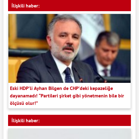
İlişkili haber:
Eski HDP’li Ayhan Bilgen de CHP’deki kepazeliğe
dayanamadı! “Partileri şirket gibi yönetmenin bile bir
ölçüsü olur!”
İlişkili haber: