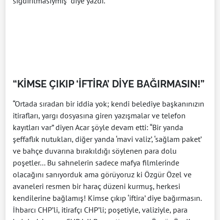
sığdırılmasıymış” diye yazdı.
“KİMSE ÇIKIP ‘İFTİRA’ DİYE BAĞIRMASIN!”
“Ortada sıradan bir iddia yok; kendi belediye başkanınızın
itirafları, yargı dosyasına giren yazışmalar ve telefon
kayıtları var” diyen Acar şöyle devam etti: “Bir yanda
şeffaflık nutukları, diğer yanda ‘mavi valiz’, ‘sağlam paket’
ve bahçe duvarına bırakıldığı söylenen para dolu
poşetler… Bu sahnelerin sadece mafya filmlerinde
olacağını sanıyorduk ama görüyoruz ki Özgür Özel ve
avaneleri resmen bir haraç düzeni kurmuş, herkesi
kendilerine bağlamış! Kimse çıkıp ‘iftira’ diye bağırmasın.
İhbarcı CHP’li, itirafçı CHP’li; poşetiyle, valiziyle, para