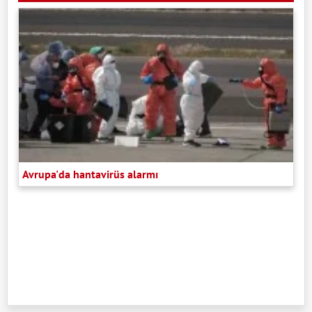
Avrupa'da hantavirüs alarmı