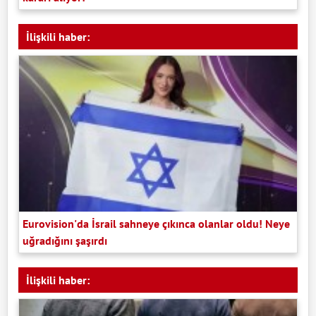
İlişkili haber:
Eurovision'da İsrail sahneye çıkınca olanlar oldu! Neye
uğradığını şaşırdı
İlişkili haber: