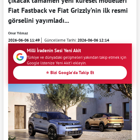
çıkacak tamamen yeni küresel modelleri
Fiat Fastback ve Fiat Grizzly’nin ilk resmi
görselini yayımladı...
Onur Yılmaz
2026-06-06 11:49
Güncelleme Tarihi:
2026-06-06 12:14
Milli İradenin Sesi Yeni Akit
Türkiye ve dünyadaki gelişmeleri yakından takip etmek için
Google listenize Yeni Akit'i ekleyin.
⭐ Bizi Google'da Takip Et