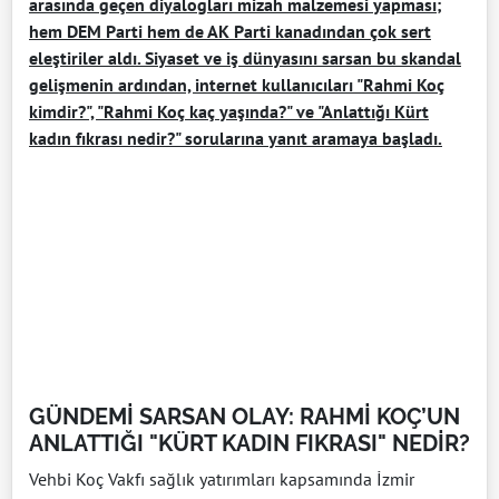
arasında geçen diyalogları mizah malzemesi yapması;
hem DEM Parti hem de AK Parti kanadından çok sert
eleştiriler aldı. Siyaset ve iş dünyasını sarsan bu skandal
gelişmenin ardından, internet kullanıcıları "Rahmi Koç
kimdir?", "Rahmi Koç kaç yaşında?" ve "Anlattığı Kürt
kadın fıkrası nedir?" sorularına yanıt aramaya başladı.
GÜNDEMİ SARSAN OLAY: RAHMİ KOÇ’UN
ANLATTIĞI "KÜRT KADIN FIKRASI" NEDİR?
Vehbi Koç Vakfı sağlık yatırımları kapsamında İzmir