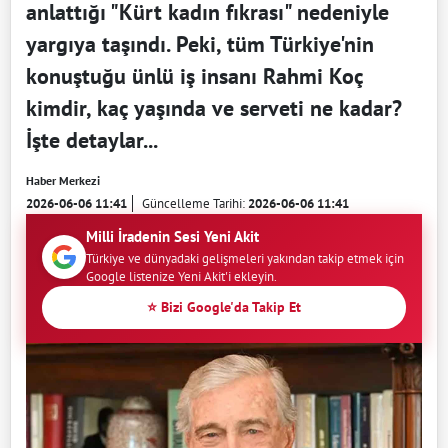
anlattığı "Kürt kadın fıkrası" nedeniyle
yargıya taşındı. Peki, tüm Türkiye'nin
konuştuğu ünlü iş insanı Rahmi Koç
kimdir, kaç yaşında ve serveti ne kadar?
İşte detaylar...
Haber Merkezi
2026-06-06 11:41
Güncelleme Tarihi:
2026-06-06 11:41
Milli İradenin Sesi Yeni Akit
Türkiye ve dünyadaki gelişmeleri yakından takip etmek için
Google listenize Yeni Akit'i ekleyin.
⭐ Bizi Google'da Takip Et