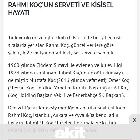
RAHMİ KOÇ’UN SERVETİ VE KİŞİSEL
HAYATI
Türkiye'nin en zengin isimleri listesinde her yıl en üst
sıralarda yer alan Rahmi Koç, güncel verilere göre
yaklaşık 2.4 milyar dolarlık kişisel servete sahiptir.
1960 yılında Çiğdem Simavi ile evlenen ve bu evliliği
1974 yılında sonlanan Rahmi Koç’un üç oğlu dünyaya
gelmiştir: Mustafa Koç (2016 yılında vefat etti), Ömer Koç
(Mevcut Koç Holding Yönetim Kurulu Başkanı) ve Ali Koç
(Koç Holding Başkan Vekili ve Fenerbahçe SK Başkanı).
Denizciliğe ve koleksiyonerliğe olan tutkusuyla bilinen
Rahmi Koç, İstanbul, Ankara ve Ayvalık'ta kendi adını
x
taşıyan Rahmi M. Koç Müzeleri ile sanata ve kültürel
mirasa büyük katkı sağladığını savunuyor.