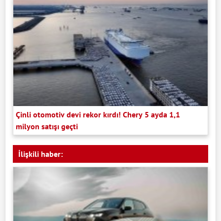
Çinli otomotiv devi rekor kırdı! Chery 5 ayda 1,1
milyon satışı geçti
İlişkili haber: