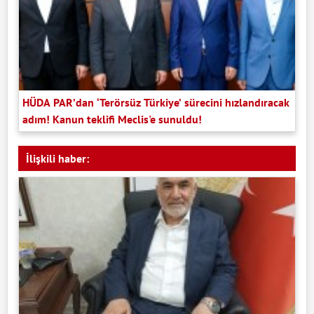
HÜDA PAR’dan ‘Terörsüz Türkiye’ sürecini hızlandıracak
adım! Kanun teklifi Meclis'e sunuldu!
İlişkili haber: