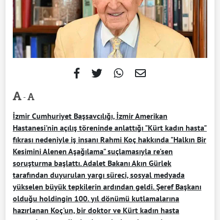
-
İzmir Cumhuriyet Başsavcılığı, İzmir Amerikan
Hastanesi'nin açılış töreninde anlattığı "Kürt kadın hasta"
fıkrası nedeniyle iş insanı Rahmi Koç hakkında "Halkın Bir
Kesimini Alenen Aşağılama" suçlamasıyla re'sen
soruşturma başlattı. Adalet Bakanı Akın Gürlek
tarafından duyurulan yargı süreci, sosyal medyada
yükselen büyük tepkilerin ardından geldi. Şeref Başkanı
olduğu holdingin 100. yıl dönümü kutlamalarına
hazırlanan Koç'un, bir doktor ve Kürt kadın hasta