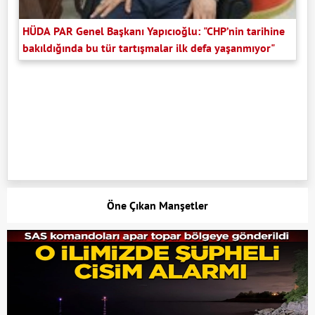
HÜDA PAR Genel Başkanı Yapıcıoğlu: "CHP’nin tarihine
bakıldığında bu tür tartışmalar ilk defa yaşanmıyor"
Öne Çıkan Manşetler