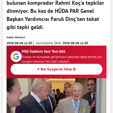
bulunan komprador Rahmi Koç’a tepkiler
dinmiyor. Bu kez de HÜDA PAR Genel
Başkan Yardımcısı Faruk Dinç’ten tokat
gibi tepki geldi.
Haber Merkezi
2026-06-06 11:50
Güncelleme Tarihi:
2026-06-06 11:50
Milli İradenin Sesi Yeni Akit
Türkiye ve dünyadaki gelişmeleri yakından takip etmek için
Google listenize Yeni Akit'i ekleyin.
⭐ Bizi Google'da Takip Et