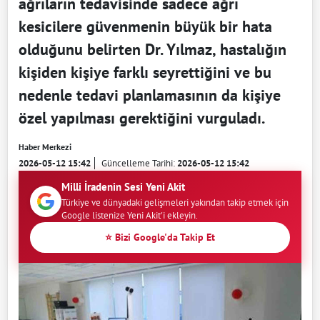
ağrıların tedavisinde sadece ağrı
kesicilere güvenmenin büyük bir hata
olduğunu belirten Dr. Yılmaz, hastalığın
kişiden kişiye farklı seyrettiğini ve bu
nedenle tedavi planlamasının da kişiye
özel yapılması gerektiğini vurguladı.
Haber Merkezi
2026-05-12 15:42
Güncelleme Tarihi:
2026-05-12 15:42
Milli İradenin Sesi Yeni Akit
Türkiye ve dünyadaki gelişmeleri yakından takip etmek için
Google listenize Yeni Akit'i ekleyin.
⭐ Bizi Google'da Takip Et