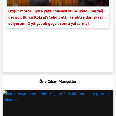
Özgür motoru iyice yaktı: Masayı yumrukladı, bardağı
devirdi, Burcu Köksal’ı tehdit etti! Tehditse daniskasını
ediyorum! 2 yıl çabuk geçer, sonra yalvarma!
Öne Çıkan Manşetler