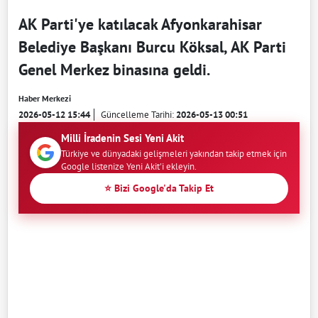
AK Parti'ye katılacak Afyonkarahisar
Belediye Başkanı Burcu Köksal, AK Parti
Genel Merkez binasına geldi.
Haber Merkezi
2026-05-12 15:44
Güncelleme Tarihi:
2026-05-13 00:51
Milli İradenin Sesi Yeni Akit
Türkiye ve dünyadaki gelişmeleri yakından takip etmek için
Google listenize Yeni Akit'i ekleyin.
⭐ Bizi Google'da Takip Et