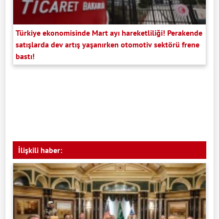
Türkiye ekonomisinde Mart ayı hareketliliği! Perakende
satışlarda dev artış yaşanırken otomotiv sektörü frene
bastı!
İlişkili haber: