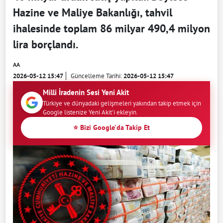
Hazine ve Maliye Bakanlığı, tahvil
ihalesinde toplam 86 milyar 490,4 milyon
lira borçlandı.
AA
2026-05-12 15:47
Güncelleme Tarihi:
2026-05-12 15:47
Milli İradenin Sesi Yeni Akit
Türkiye ve dünyadaki gelişmeleri yakından takip etmek için
Google listenize Yeni Akit'i ekleyin.
⭐ Bizi Google'da Takip Et