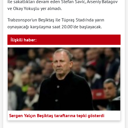
ile sakatlıkları devam eden Stefan Savic, Arseniy Batagov
ve Okay Yokuşlu yer almadı.
Trabzonspor'un Beşiktaş ile Tüpraş Stadı'nda yarın
oynayacağı karşılaşma saat 20.00'de başlayacak.
İlişkili haber:
Sergen Yalçın Beşiktaş taraftarına tepki gösterdi