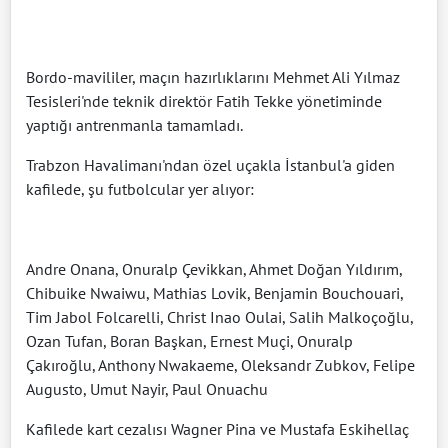
Bordo-mavililer, maçın hazırlıklarını Mehmet Ali Yılmaz
Tesisleri'nde teknik direktör Fatih Tekke yönetiminde
yaptığı antrenmanla tamamladı.
Trabzon Havalimanı'ndan özel uçakla İstanbul'a giden
kafilede, şu futbolcular yer alıyor:
Andre Onana, Onuralp Çevikkan, Ahmet Doğan Yıldırım,
Chibuike Nwaiwu, Mathias Lovik, Benjamin Bouchouari,
Tim Jabol Folcarelli, Christ Inao Oulai, Salih Malkoçoğlu,
Ozan Tufan, Boran Başkan, Ernest Muçi, Onuralp
Çakıroğlu, Anthony Nwakaeme, Oleksandr Zubkov, Felipe
Augusto, Umut Nayir, Paul Onuachu
Kafilede kart cezalısı Wagner Pina ve Mustafa Eskihellaç