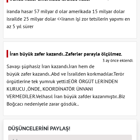
iranda hasar 57 milyar d olar amerikada 15 milyar dolar
israilde 25 milyar dolar <<iranın işi zor tetsilerin yapımı en
az 5 yıl sürer
İran büyük zafer kazandı..Zaferler parayla ölçülmez.
3 ay önce eklendi.
Savaşı şüphasiz İran kazandı.İran hem de
büyük zafer kazandı..Abd ve İsrailden korkmadılar.Terör
örgütlerine tek yumruk yetti.tEÖR ÖRGÜT LERİNDEN
KURUCU ,ÖNDE, KOORDİNATÖR ÜNVANI
VERMEDİLER.Velhasıl İran büyük zafder kazanmıştır..Biz
Boğcacı nedeniyele zarar gösdük..
DÜŞÜNCELERİNİ PAYLAŞ!