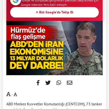
Türkiye ve dünyadaki gelişmeleri yakından takip etmek için
Google listenize Yeni Akit'i ekleyin.
⭐ Bizi Google'da Takip Et
-
ABD Merkez Kuvvetler Komutanlığı (CENTCOM), 73 tanker