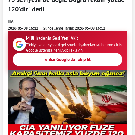
120’dir" dedi.
IHA
2026-05-08 16:12
Güncelleme Tarihi:
2026-05-08 16:12
Milli İradenin Sesi Yeni Akit
Türkiye ve dünyadaki gelişmeleri yakından takip etmek için
Google listenize Yeni Akit'i ekleyin.
⭐ Bizi Google'da Takip Et