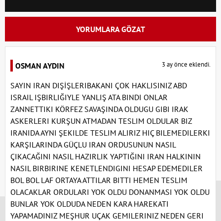
YORUMLARA GÖZAT
3 ay önce eklendi.
OSMAN AYDIN
SAYIN IRAN DIŞİŞLERIBAKANI ÇOK HAKLISINIZ ABD
ISRAIL IŞBIRLIĞIYLE YANLIŞ ATA BINDI ONLAR
ZANNETTIKI KÖRFEZ SAVAŞINDA OLDUGU GIBI IRAK
ASKERLERI KURŞUN ATMADAN TESLIM OLDULAR BIZ
IRANIDA AYNI ŞEKILDE TESLIM ALIRIZ HIÇ BILEMEDILERKI
KARŞILARINDA GÜÇLU IRAN ORDUSUNUN NASIL
ÇIKACAĞINI NASIL HAZIRLIK YAPTIĞINI IRAN HALKININ
NASIL BIRBIRINE KENETLENDIGINI HESAP EDEMEDILER
BOL BOL LAF ORTAYA ATTILAR BITTI HEMEN TESLIM
x
OLACAKLAR ORDULARI YOK OLDU DONANMASI YOK OLDU
BUNLAR YOK OLDUDA NEDEN KARA HAREKATI
YAPAMADINIZ MEŞHUR UÇAK GEMILERINIZ NEDEN GERI