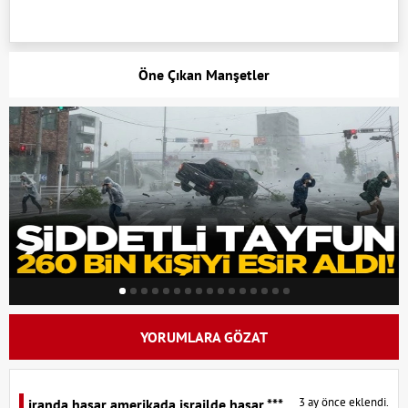
Öne Çıkan Manşetler
YORUMLARA GÖZAT
3 ay önce eklendi.
iranda hasar amerikada israilde hasar ***