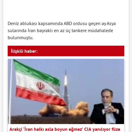
Deniz ablukası kapsamında ABD ordusu geçen ay Asya
sularında İran bayraklı en az üç tankere müdahalede
bulunmuştu.
İlişkili haber:
Arakçi ‘İran halkı asla boyun eğmez’ CIA yanılıyor füze