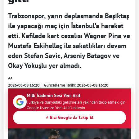
Trabzonspor, yarın deplasmanda Beşiktaş
ile yapacağı maç için İstanbul'a hareket
etti. Kafilede kart cezalısı Wagner Pina ve
Mustafa Eskihellaç ile sakatlıkları devam
eden Stefan Savic, Arseniy Batagov ve
Okay Yokuşlu yer almadı.
AA
2026-05-08 16:20
Güncelleme Tarihi:
2026-05-08 16:20
Milli İradenin Sesi Yeni Akit
Türkiye ve dünyadaki gelişmeleri yakından takip etmek için
Google listenize Yeni Akit'i ekleyin.
⭐ Bizi Google'da Takip Et