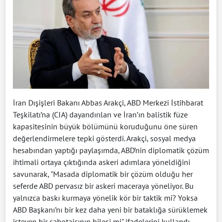
İran Dışişleri Bakanı Abbas Arakçi, ABD Merkezi İstihbarat
Teşkilatı’na (CIA) dayandırılan ve İran’ın balistik füze
kapasitesinin büyük bölümünü koruduğunu öne süren
değerlendirmelere tepki gösterdi. Arakçi, sosyal medya
hesabından yaptığı paylaşımda, ABD’nin diplomatik çözüm
ihtimali ortaya çıktığında askeri adımlara yöneldiğini
savunarak, "Masada diplomatik bir çözüm olduğu her
seferde ABD pervasız bir askeri maceraya yöneliyor. Bu
yalnızca baskı kurmaya yönelik kör bir taktik mi? Yoksa
ABD Başkanı’nı bir kez daha yeni bir bataklığa sürüklemek
isteyen bir sabotajcının hilesi mi" ifadelerini kullandı.