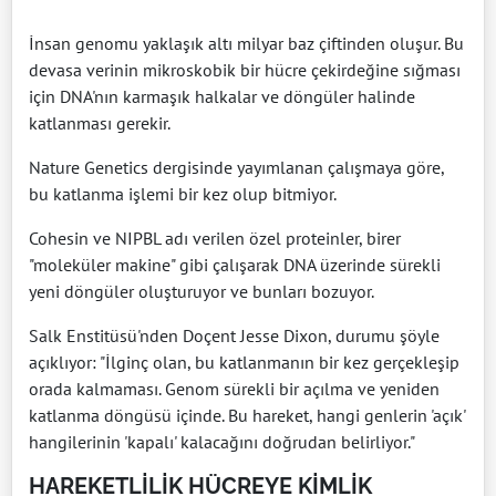
İnsan genomu yaklaşık altı milyar baz çiftinden oluşur. Bu
devasa verinin mikroskobik bir hücre çekirdeğine sığması
için DNA'nın karmaşık halkalar ve döngüler halinde
katlanması gerekir.
Nature Genetics dergisinde yayımlanan çalışmaya göre,
bu katlanma işlemi bir kez olup bitmiyor.
Cohesin ve NIPBL adı verilen özel proteinler, birer
"moleküler makine" gibi çalışarak DNA üzerinde sürekli
yeni döngüler oluşturuyor ve bunları bozuyor.
Salk Enstitüsü'nden Doçent Jesse Dixon, durumu şöyle
açıklıyor: "İlginç olan, bu katlanmanın bir kez gerçekleşip
orada kalmaması. Genom sürekli bir açılma ve yeniden
katlanma döngüsü içinde. Bu hareket, hangi genlerin 'açık'
hangilerinin 'kapalı' kalacağını doğrudan belirliyor."
HAREKETLİLİK HÜCREYE KİMLİK