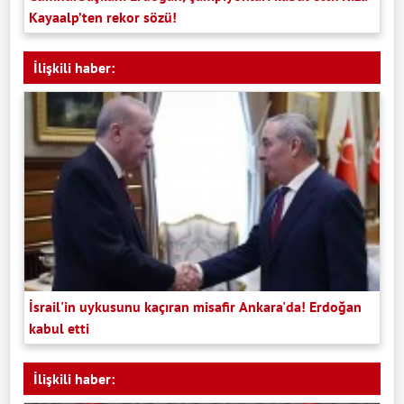
Kayaalp’ten rekor sözü!
İlişkili haber:
İsrail'in uykusunu kaçıran misafir Ankara'da! Erdoğan
kabul etti
İlişkili haber: