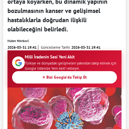
ortaya koyarken, bu dinamik yapının
bozulmasının kanser ve gelişimsel
hastalıklarla doğrudan ilişkili
olabileceğini belirledi.
Haber Merkezi
2026-03-31 19:41
Güncelleme Tarihi:
2026-03-31 19:41
Milli İradenin Sesi Yeni Akit
Türkiye ve dünyadaki gelişmeleri yakından takip etmek için
Google listenize Yeni Akit'i ekleyin.
⭐ Bizi Google'da Takip Et