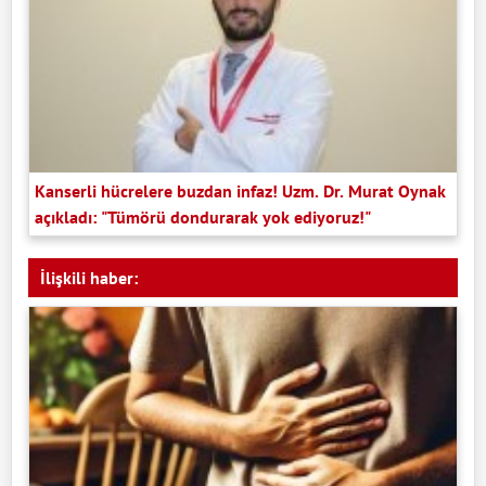
Kanserli hücrelere buzdan infaz! Uzm. Dr. Murat Oynak
açıkladı: "Tümörü dondurarak yok ediyoruz!"
İlişkili haber: