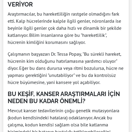
VERİYOR
Araştırmacılar, bu hareketliliğin rastgele olmadığını fark
etti. Kalp hücrelerinde kalple ilgili genler, nöronlarda ise
beyinle ilgili genler çok daha hızlı ve dinamik bir şekilde
katlanıyor. Bilim insanlarına göre bu "hareketlilik",
hücrenin kimliğini korumasını sağlıyor.
Çalışmanın başyazarı Dr. Tessa Popay, "Bu sürekli hareket,
hücrenin kim olduğunu hatırlamasına yardımcı oluyor"
diyor. Eğer bu dans durursa veya ritmi bozulursa, hücre ne
yapması gerektiğini "unutabiliyor" ve bu da kontrolsüz
hücre büyümesine, yani kansere yol açabiliyor.
BU KEŞİF, KANSER ARAŞTIRMALARI İÇİN
NEDEN BU KADAR ÖNEMLİ?
Mevcut kanser tedavilerinin çoğu genetik mutasyonlara
(kodun kendisindeki hatalara) odaklanıyor. Ancak bu
çalışma, kodun kendisi sağlam olsa bile katlanma
biçimindeki bir hatanın hastalığı tetikleyebileceğini