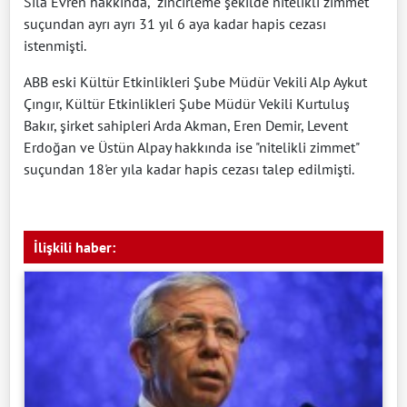
Sıla Evren hakkında, "zincirleme şekilde nitelikli zimmet"
suçundan ayrı ayrı 31 yıl 6 aya kadar hapis cezası
istenmişti.
ABB eski Kültür Etkinlikleri Şube Müdür Vekili Alp Aykut
Çıngır, Kültür Etkinlikleri Şube Müdür Vekili Kurtuluş
Bakır, şirket sahipleri Arda Akman, Eren Demir, Levent
Erdoğan ve Üstün Alpay hakkında ise "nitelikli zimmet"
suçundan 18'er yıla kadar hapis cezası talep edilmişti.
İlişkili haber: