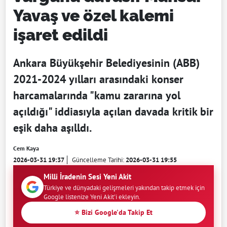
Yavaş ve özel kalemi
işaret edildi
Ankara Büyükşehir Belediyesinin (ABB)
2021-2024 yılları arasındaki konser
harcamalarında "kamu zararına yol
açıldığı" iddiasıyla açılan davada kritik bir
eşik daha aşılldı.
Cem Kaya
2026-03-31 19:37
Güncelleme Tarihi:
2026-03-31 19:55
Milli İradenin Sesi Yeni Akit
Türkiye ve dünyadaki gelişmeleri yakından takip etmek için
Google listenize Yeni Akit'i ekleyin.
⭐ Bizi Google'da Takip Et