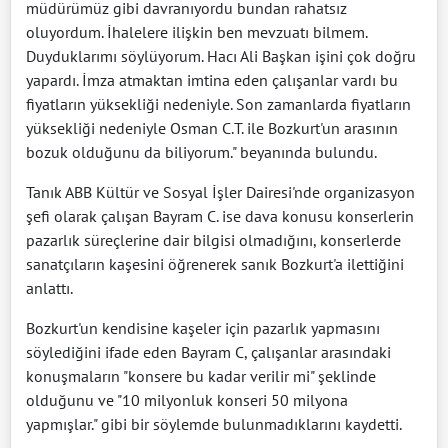
müdürümüz gibi davranıyordu bundan rahatsız
oluyordum. İhalelere ilişkin ben mevzuatı bilmem.
Duyduklarımı söylüyorum. Hacı Ali Başkan işini çok doğru
yapardı. İmza atmaktan imtina eden çalışanlar vardı bu
fiyatların yüksekliği nedeniyle. Son zamanlarda fiyatların
yüksekliği nedeniyle Osman C.T. ile Bozkurt'un arasının
bozuk olduğunu da biliyorum." beyanında bulundu.
Tanık ABB Kültür ve Sosyal İşler Dairesi'nde organizasyon
şefi olarak çalışan Bayram C. ise dava konusu konserlerin
pazarlık süreçlerine dair bilgisi olmadığını, konserlerde
sanatçıların kaşesini öğrenerek sanık Bozkurt'a ilettiğini
anlattı.
Bozkurt'un kendisine kaşeler için pazarlık yapmasını
söylediğini ifade eden Bayram C, çalışanlar arasındaki
konuşmaların "konsere bu kadar verilir mi" şeklinde
olduğunu ve "10 milyonluk konseri 50 milyona
yapmışlar." gibi bir söylemde bulunmadıklarını kaydetti.