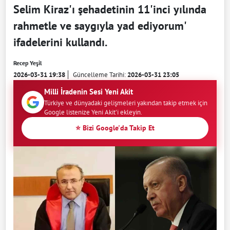
Selim Kiraz'ı şehadetinin 11'inci yılında
rahmetle ve saygıyla yad ediyorum'
ifadelerini kullandı.
Recep Yeşil
2026-03-31 19:38
Güncelleme Tarihi:
2026-03-31 23:05
Milli İradenin Sesi Yeni Akit
Türkiye ve dünyadaki gelişmeleri yakından takip etmek için
Google listenize Yeni Akit'i ekleyin.
⭐ Bizi Google'da Takip Et