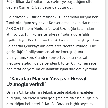
2024 itibarıyla fiyatların yükselmeye başladığını dile
getiren Osman C.T, şu beyanda bulundu:
"Belediyede kültür dairesindeki 10 adamdan biriyim ben.
Tanık olduğum şeyler var. Konserlere dair kararların hepsi
ABB Özel Kalem Müdürü Nevzat Uzunoğlu tarafından
alınıyordu. Tüm konserler piyasa fiyatına göre fahiş
fiyatlardaydı. Ben bunları Haluk Erdem'e de söylüyordum.
Selahattin Çelikkaya'nın defalarca Nevzat Uzunoğlu ile
görüştüğünü biliyorum ancak ne konuştuğunu
bilmiyorum. Ebru Gündeş konseri evrakları sosyal
medyaya sızdığında da benden bildiler. Çünkü her şeye
ben itiraz ediyordum ve rahatsızlığımı dile getiriyordum."
- "Kararları Mansur Yavaş ve Nevzat
Uzunoğlu verirdi"
Osman C.T. kendisinin teknik işlerle alakalı meseleleri
bildiğini, ihalelere ilişkin görüşmelere dair ise bilgisinin
olmadığını belirterek, "Hacı Ali Bozkurt hiçbir şeye tek