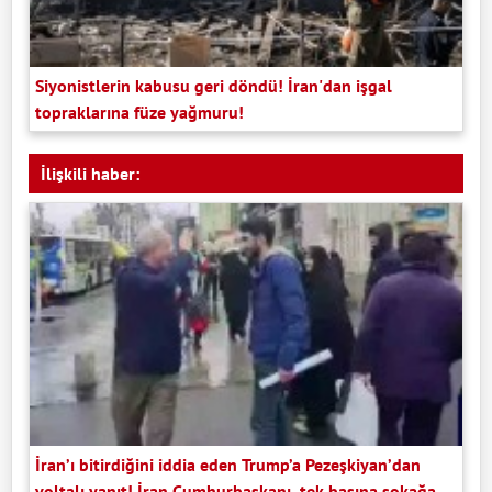
Siyonistlerin kabusu geri döndü! İran'dan işgal
topraklarına füze yağmuru!
İlişkili haber:
İran’ı bitirdiğini iddia eden Trump’a Pezeşkiyan’dan
voltalı yanıt! İran Cumhurbaşkanı, tek başına sokağa