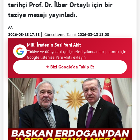
tarihçi Prof. Dr. İlber Ortaylı için bir
taziye mesajı yayınladı.
AA
2026-03-13 17:53
Güncelleme Tarihi:
2026-03-13 18:00
Milli İradenin Sesi Yeni Akit
Türkiye ve dünyadaki gelişmeleri yakından takip etmek için
Google listenize Yeni Akit'i ekleyin.
⭐ Bizi Google'da Takip Et