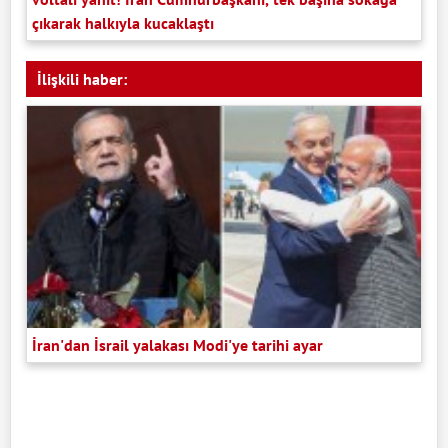
çıkarak halkıyla kucaklaştı
İlişkili haber:
İran'dan İsrail yalakası Modi'ye tarihi ayar