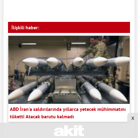
İlişkili haber:
ABD İran'a saldırılarında yıllarca yetecek mühimmatını
tüketti Atacak barutu kalmadı
x