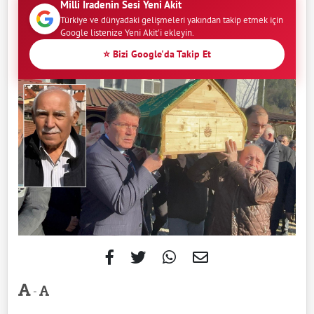
Milli İradenin Sesi Yeni Akit
Türkiye ve dünyadaki gelişmeleri yakından takip etmek için
Google listenize Yeni Akit'i ekleyin.
⭐ Bizi Google'da Takip Et
-