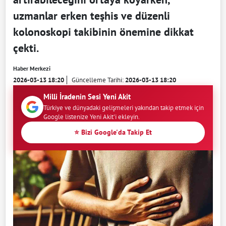
uzmanlar erken teşhis ve düzenli
kolonoskopi takibinin önemine dikkat
çekti.
Haber Merkezi
2026-03-13 18:20
Güncelleme Tarihi:
2026-03-13 18:20
Milli İradenin Sesi Yeni Akit
Türkiye ve dünyadaki gelişmeleri yakından takip etmek için
Google listenize Yeni Akit'i ekleyin.
⭐ Bizi Google'da Takip Et