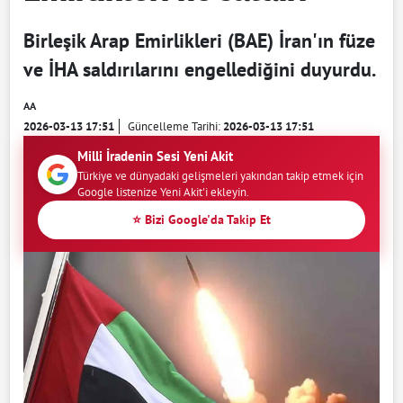
Birleşik Arap Emirlikleri (BAE) İran'ın füze
ve İHA saldırılarını engellediğini duyurdu.
AA
2026-03-13 17:51
Güncelleme Tarihi:
2026-03-13 17:51
Milli İradenin Sesi Yeni Akit
Türkiye ve dünyadaki gelişmeleri yakından takip etmek için
Google listenize Yeni Akit'i ekleyin.
⭐ Bizi Google'da Takip Et