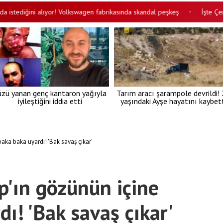
ediğini alıyor! Volkswagen fabrikasında skandal peşkeş
İşte Çerçeve K
•
üzü yanan genç kantaron yağıyla
Tarım aracı şarampole devrildi!
iyileştiğini iddia etti
yaşındaki Ayşe hayatını kaybett
baka baka uyardı! 'Bak savaş çıkar'
p'ın gözünün içine
ı! 'Bak savaş çıkar'