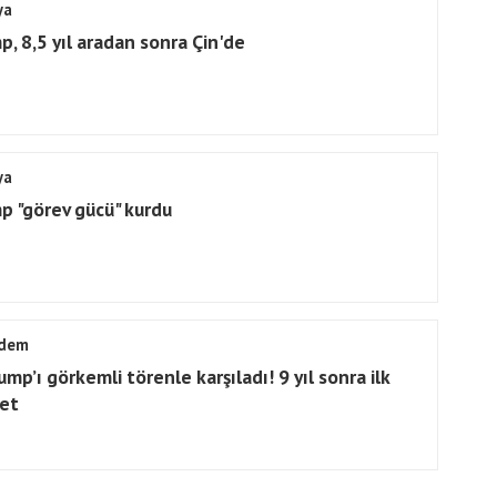
ya
p, 8,5 yıl aradan sonra Çin'de
ya
p "görev gücü" kurdu
dem
ump’ı görkemli törenle karşıladı! 9 yıl sonra ilk
ret