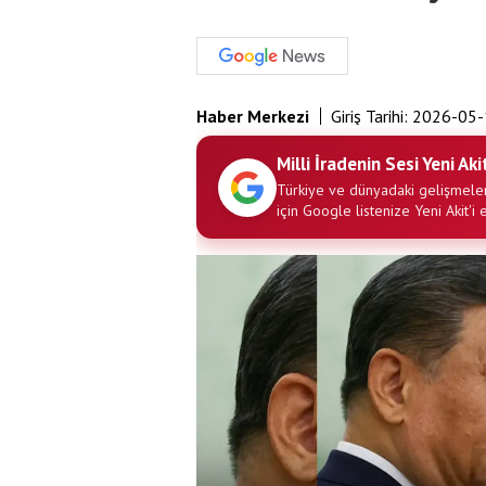
Haber Merkezi
Giriş Tarihi:
2026-05-
Milli İradenin Sesi Yeni Aki
Türkiye ve dünyadaki gelişmeler
için Google listenize Yeni Akit'i 