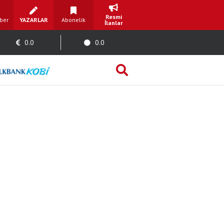
Resmi
ber
YAZARLAR
Abonelik
İlanlar
0.0
0.0