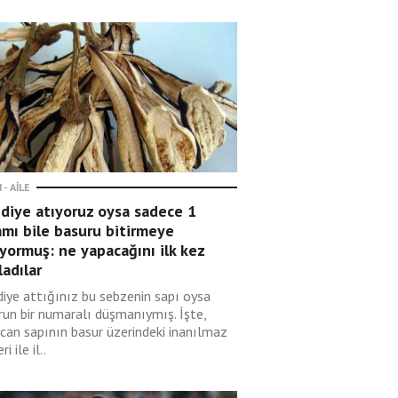
 - AILE
diye atıyoruz oysa sadece 1
mı bile basuru bitirmeye
yormuş: ne yapacağını ilk kez
ladılar
diye attığınız bu sebzenin sapı oysa
run bir numaralı düşmanıymış. İşte,
ıcan sapının basur üzerindeki inanılmaz
ri ile il..