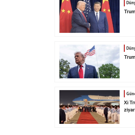
Dün
Trum
Dün
Trum
Gün
Xi Tr
ziya