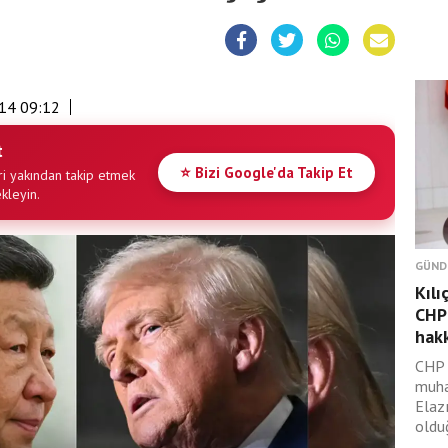
14 09:12
t
⭐ Bizi Google'da Takip Et
i yakından takip etmek
ekleyin.
GÜND
Kılı
CHP 
hakk
CHP 
muha
Elazı
olduğ