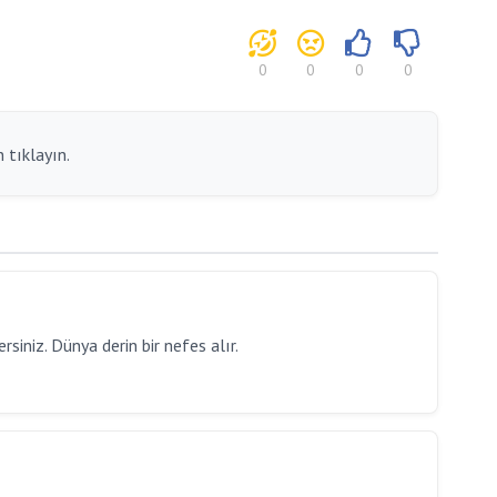
0
0
0
0
 tıklayın.
dersiniz. Dünya derin bir nefes alır.