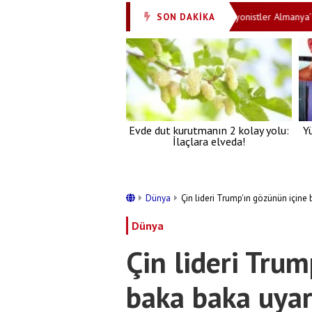
uikast: Şoförü öldü, kendisi ağır yaralandı
Siyonistler Almanya’da ist
SON DAKİKA
•
Evde dut kurutmanın 2 kolay yolu:
Y
İlaçlara elveda!
Dünya
Çin lideri Trump'ın gözünün içine 
Dünya
Çin lideri Trum
baka baka uyard