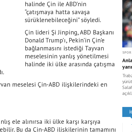
halinde Çin ile ABD’nin
“çatışmaya hatta savaşa
sürüklenebileceğini” söyledi.
Çin lideri Şi Jinping, ABD Başkanı
Donald Trump’ı, Pekin’in Çin’e
bağlanmasını istediği Tayvan
SPOR
meselesinin yanlış yönetilmesi
Anl
halinde iki ülke arasında çatışma
yarı
ı.
Trabz
yürü
yvan meselesi Çin-ABD ilişkilerindeki en
Sala
açıkl
nlış ele alınırsa iki ülke karşı karşıya
rebilir. Bu da Çin-ABD ilişkilerinin tamamını