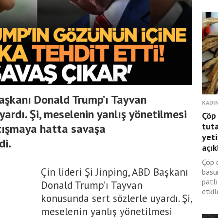
 Başkanı Donald Trump’ı Tayvan
KADIN
ardı. Şi, meselenin yanlış yönetilmesi
Çöp 
tuta
çatışmaya hatta savaşa
yeti
di.
açık
Çöp 
Çin lideri Şi Jinping, ABD Başkanı
basu
patl
Donald Trump’ı Tayvan
etkile
konusunda sert sözlerle uyardı. Şi,
meselenin yanlış yönetilmesi