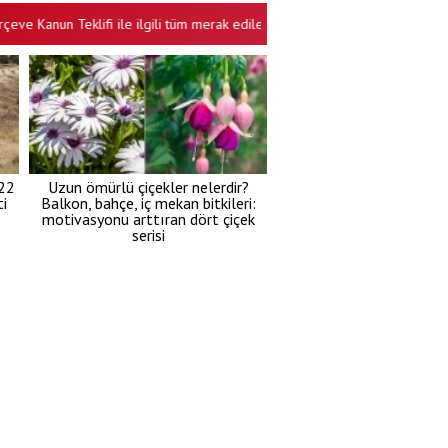
anun Teklifi ile ilgili tüm merak edilenler! 10 soru 10 cevap
‘En iy
•
 22
Uzun ömürlü çiçekler nelerdir?
i
Balkon, bahçe, iç mekan bitkileri:
motivasyonu arttıran dört çiçek
serisi