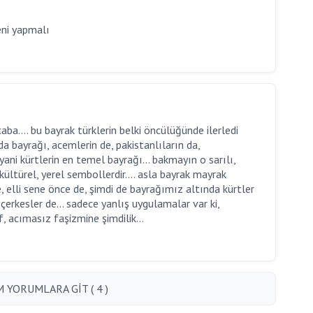
eni yapmalı
aba.... bu bayrak türklerin belki öncülüğünde ilerledi
a bayrağı, acemlerin de, pakistanlıların da,
, yani kürtlerin en temel bayrağı... bakmayın o sarılı,
 kültürel, yerel sembollerdir.... asla bayrak mayrak
e, elli sene önce de, şimdi de bayrağımız altında kürtler
 çerkesler de... sadece yanlış uygulamalar var ki,
, acımasız faşizmine şimdilik...
 YORUMLARA GİT ( 4 )