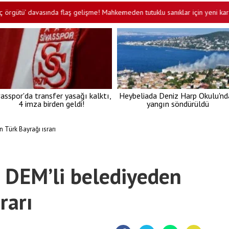
’ davasında flaş gelişme! Mahkemeden tutuklu sanıklar için yeni karar
•
vasspor'da transfer yasağı kalktı,
Heybeliada Deniz Harp Okulu'nd
4 imza birden geldi!
yangın söndürüldü
n Türk Bayrağı ısrarı
! DEM’li belediyeden
rarı