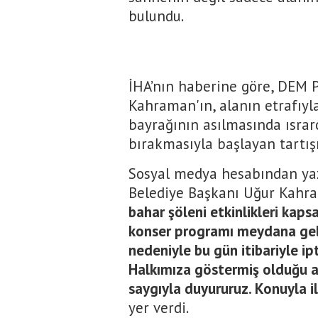
bulundu.
İHA’nın haberine göre, DEM P
Kahraman'ın, alanın etrafıyla
bayrağının asılmasında ısrarc
bırakmasıyla başlayan tartış
Sosyal medya hesabından yaz
Belediye Başkanı Uğur Kahra
bahar şöleni etkinlikleri kap
konser programı meydana gel
nedeniyle bu gün itibariyle ipt
Halkımıza göstermiş olduğu a
saygıyla duyururuz. Konuyla ilgi
yer verdi.