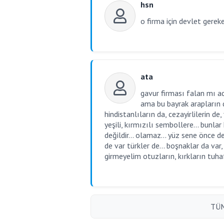
hsn
o firma için devlet gerek
ata
gavur firması falan mı ac
ama bu bayrak arapların d
hindistanlıların da, cezayirlilerin de
yeşili, kırmızılı sembollere... bunlar
değildir... olamaz... yüz sene önce d
de var türkler de... boşnaklar da var,
girmeyelim otuzların, kırkların tuhaf
TÜM