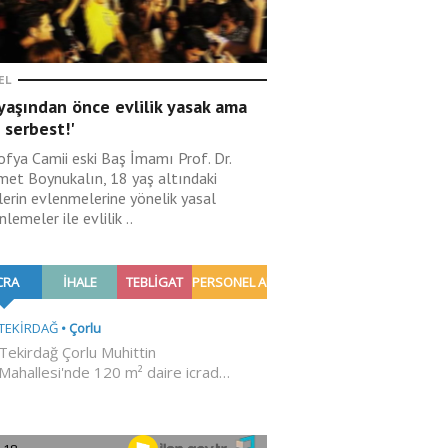
EL
yaşından önce evlilik yasak ama
 serbest!'
ofya Camii eski Baş İmamı Prof. Dr.
et Boynukalın, 18 yaş altındaki
lerin evlenmelerine yönelik yasal
lemeler ile evlilik ..