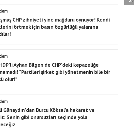
dem
şmuş CHP zihniyeti yine mağduru oynuyor! Kendi
iklerini örtmek için basın özgürlüğü yalanına
dılar!
dem
 HDP’li Ayhan Bilgen de CHP’deki kepazeliğe
namadı! “Partileri şirket gibi yönetmenin bile bir
ü olur!”
dem
li Günaydın’dan Burcu Köksal’a hakaret ve
it: Senin gibi onursuzları seçimde yola
receğiz