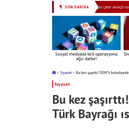
nden dosta güven, düşmana gözdağı!
‘İmamoğlu çıkar amaçlı suç örgütü
SON DAKİKA
•
Sosyal medyada kirli operasyona
Si
ağır darbe!
Siyaset
Bu kez şaşırttı! DEM’li belediyede
Siyaset
Bu kez şaşırttı
Türk Bayrağı ıs