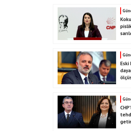
Gün
Koku
pisl
sarıl
Gün
Eski
daya
ölçüs
Gün
CHP’
tehd
geti