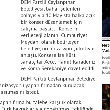
DEM Partili Ceylanpınar
Belediyesi, bahar şölenleri
dolayısıyla 10 Mayısta halka açık
bir konser düzenlemek için
çalışma başlattı. Konserin
verileceği alanını Cumhuriyet
GÜND
Meydanı olarak belirleyen
Neta
belediye, organizasyon şirketiyle
"Anl
anlaştı. Konsere ise Kürt
İsra
sanatçılar Xece, Hamit Karadeniz
Başk
ve Koma Serekaniye davet edildi.
mütt
İsrai
DEM Partili Ceylanpınar Belediye
anizasyonu yapan firmadan kurulacak
asılmasını istedi.
apan firma bu talebe karşılık olarak
 Türk bayraklarıyla donatılması teklifinde