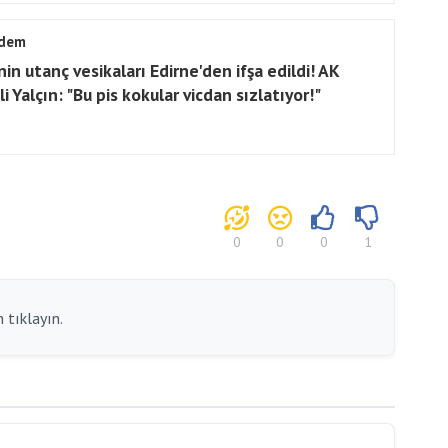
dem
in utanç vesikaları Edirne'den ifşa edildi! AK
li Yalçın: "Bu pis kokular vicdan sızlatıyor!"
0
0
0
1
 tıklayın.