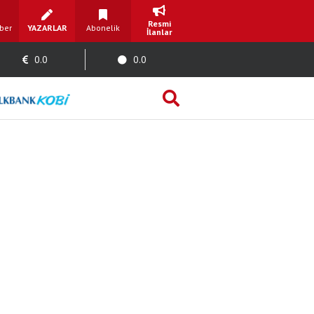
Resmi
ber
YAZARLAR
Abonelik
İlanlar
0.0
0.0