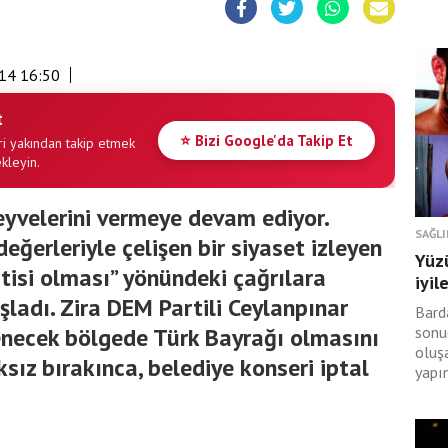
14 16:50
t
⭐ Bizi Google'da Takip Et
i yakından takip etmek
ekleyin.
eyvelerini vermeye devam ediyor.
SAĞLI
eğerleriyle çelişen bir siyaset izleyen
Yüz
rtisi olması” yönündeki çağrılara
iyil
adı. Zira DEM Partili Ceylanpınar
Bard
enecek bölgede Türk Bayrağı olmasını
sonu
oluş
ıksız bırakınca, belediye konseri iptal
yapı