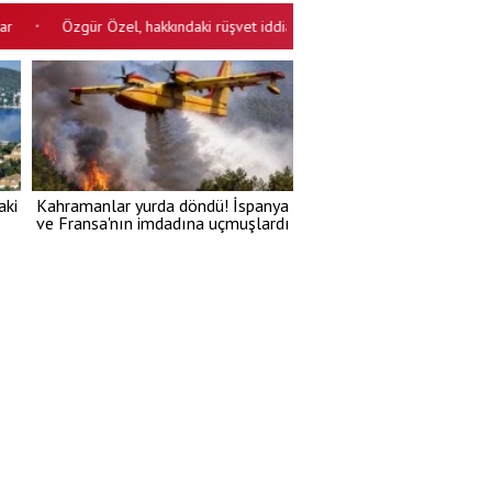
Özgür Özel, hakkındaki rüşvet iddialarına cevap verdi: Lanet olsun..! Par
aki
Kahramanlar yurda döndü! İspanya
ve Fransa'nın imdadına uçmuşlardı