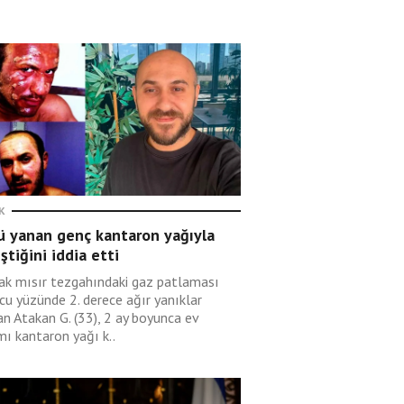
K
ü yanan genç kantaron yağıyla
eştiğini iddia etti
ak mısır tezgahındaki gaz patlaması
cu yüzünde 2. derece ağır yanıklar
an Atakan G. (33), 2 ay boyunca ev
mı kantaron yağı k..