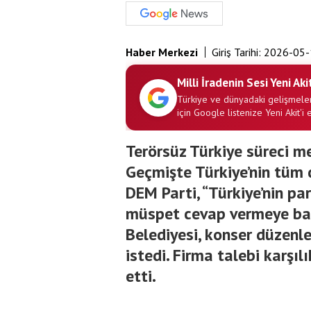
Haber Merkezi
Giriş Tarihi:
2026-05-
Milli İradenin Sesi Yeni Aki
Türkiye ve dünyadaki gelişmeler
için Google listenize Yeni Akit'i 
Terörsüz Türkiye süreci m
Geçmişte Türkiye’nin tüm d
DEM Parti, “Türkiye’nin pa
müspet cevap vermeye başl
Belediyesi, konser düzenl
istedi. Firma talebi karşıl
etti.