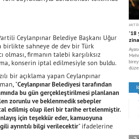
AKTÜ
'18 
artili Ceylanpınar Belediye Başkanı Uğur
zina
 birlikte sahneye de dev bir Türk
Ayas
ı olması, firmanın talebi karşılıksız
Mehm
birey
ma, konserin iptal edilmesiyle son buldu.
düzen
ılı bir açıklama yapan Ceylanpınar
man, "
Ceylanpınar Belediyesi tarafından
samında bu gün gerçekleştirilmesi planlanan
en zorunlu ve beklenmedik sebepler
al edilmiş olup ileri bir tarihe ertelenmiştir.
nlayış için teşekkür eder, kamuoyuna
li ayrıntılı bilgi verilecektir
" ifadelerine