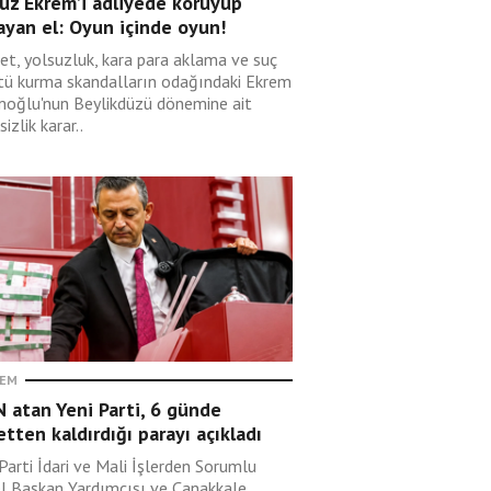
uz Ekrem’i adliyede koruyup
ayan el: Oyun içinde oyun!
et, yolsuzluk, kara para aklama ve suç
tü kurma skandalların odağındaki Ekrem
oğlu'nun Beylikdüzü dönemine ait
sizlik karar..
EM
 atan Yeni Parti, 6 günde
etten kaldırdığı parayı açıkladı
Parti İdari ve Mali İşlerden Sorumlu
l Başkan Yardımcısı ve Çanakkale