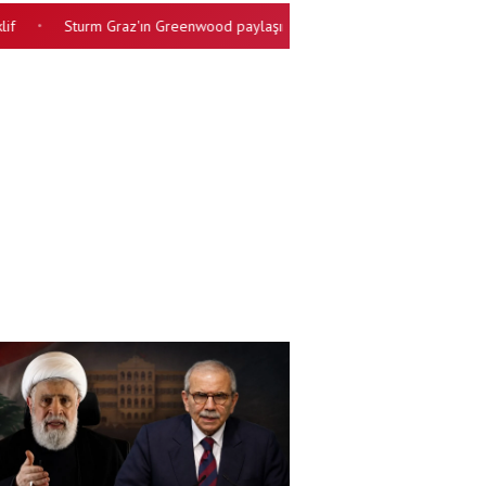
Sturm Graz'ın Greenwood paylaşımı gündem oldu! 'Bu mümkün değil'