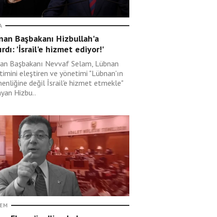
A
nan Başbakanı Hizbullah'a
ırdı: 'İsrail'e hizmet ediyor!'
an Başbakanı Nevvaf Selam, Lübnan
timini eleştiren ve yönetimi "Lübnan'ın
enliğine değil İsrail'e hizmet etmekle"
ayan Hizbu..
EM