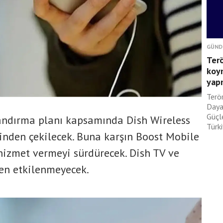
GÜND
Terö
koym
yapm
Terör
Daya
Güçle
andırma planı kapsamında Dish Wireless
Türki
inden çekilecek. Buna karşın Boost Mobile
hizmet vermeyi sürdürecek. Dish TV ve
den etkilenmeyecek.