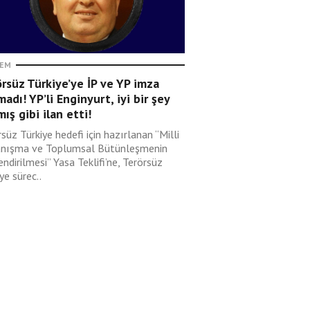
EM
rsüz Türkiye’ye İP ve YP imza
adı! YP’li Enginyurt, iyi bir şey
ış gibi ilan etti!
süz Türkiye hedefi için hazırlanan “Milli
nışma ve Toplumsal Bütünleşmenin
ndirilmesi” Yasa Teklifi’ne, Terörsüz
ye sürec..