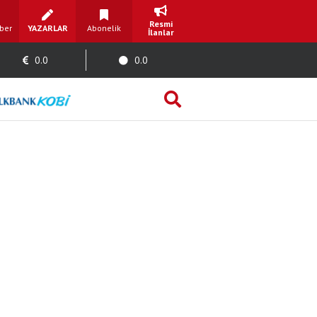
Resmi
ber
YAZARLAR
Abonelik
İlanlar
0.0
0.0