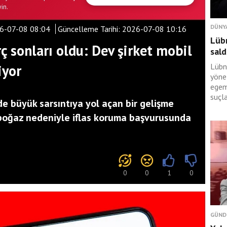
in.
DÜNY
6-07-08 08:04
Güncelleme Tarihi:
2026-07-08 10:16
Lüb
ç sonları oldu: Dev şirket mobil
sald
iyor
Lübn
yöne
egem
suçl
 büyük sarsıntıya yol açan bir gelişme
rboğaz nedeniyle iflas koruma başvurusunda
0
0
1
0
GÜND