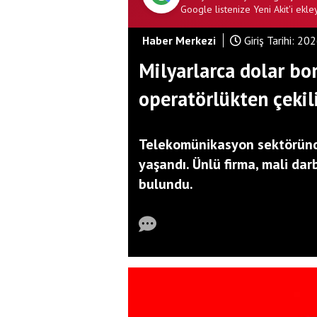
Google listenize Yeni Akit'i ekley
Haber Merkezi
Giriş Tarihi:
202
Milyarlarca dolar bor
operatörlükten çekil
Telekomünikasyon sektöründe
yaşandı. Ünlü firma, mali da
bulundu.