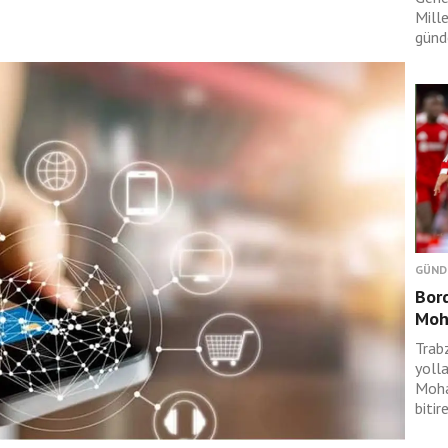
Mille
günd
GÜND
Bord
Moh
Trabz
yolla
Moha
bitir