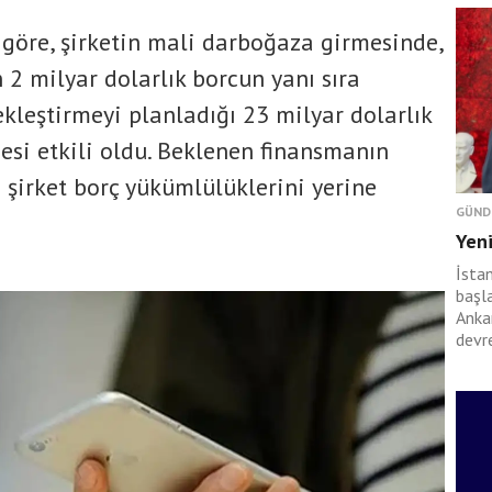
göre, şirketin mali darboğaza girmesinde,
2 milyar dolarlık borcun yanı sıra
kleştirmeyi planladığı 23 milyar dolarlık
esi etkili oldu. Beklenen finansmanın
şirket borç yükümlülüklerini yerine
GÜND
Yeni
İsta
başl
Anka
devr