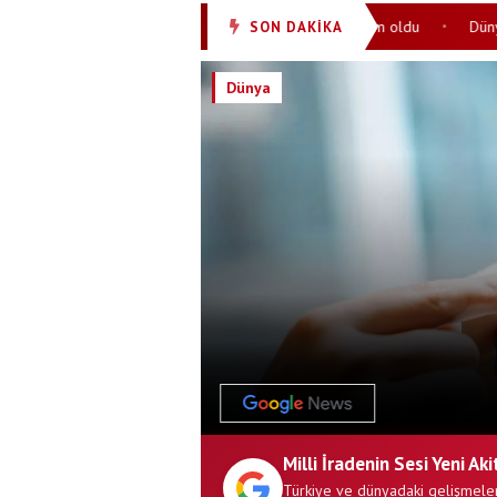
ervisleri açıklandı: MİT'in sıralamadaki yeri gündem oldu
Dünyanın en
SON DAKİKA
•
Dünya
Milli İradenin Sesi Yeni Aki
Türkiye ve dünyadaki gelişmeler