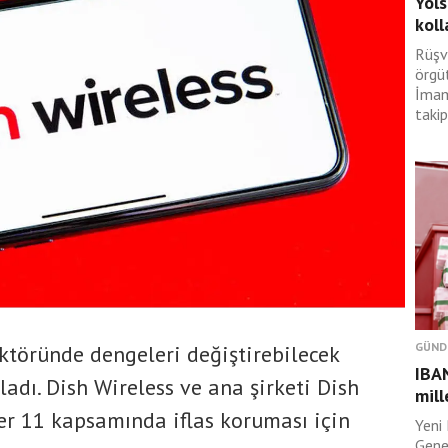
Yols
koll
Rüşv
örgü
İmam
takip
GÜND
töründe dengeleri değiştirebilecek
IBAN
ladı. Dish Wireless ve ana şirketi Dish
mill
er 11 kapsamında iflas koruması için
Yeni 
Gene