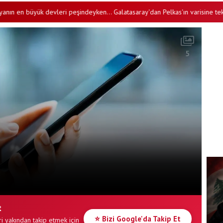
 büyük devleri peşindeyken... Galatasaray'dan Pelkas'ın varisine teklif
•
5
t
⭐ Bizi Google'da Takip Et
i yakından takip etmek için