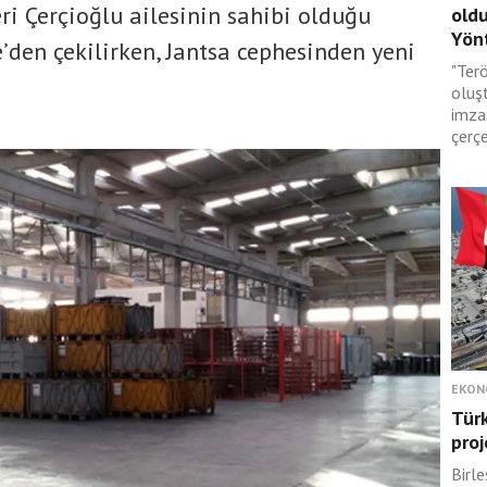
ri Çerçioğlu ailesinin sahibi olduğu
oldu
Yönt
’den çekilirken, Jantsa cephesinden yeni
"Terö
oluş
imza
çerçe
EKON
Türk
proj
Birle