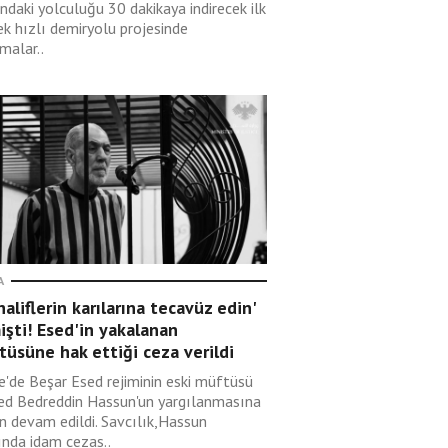
ndaki yolculuğu 30 dakikaya indirecek ilk
ek hızlı demiryolu projesinde
malar..
A
aliflerin karılarına tecavüz edin'
şti! Esed'in yakalanan
üsüne hak ettiği ceza verildi
ye'de Beşar Esed rejiminin eski müftüsü
d Bedreddin Hassun'un yargılanmasına
n devam edildi. Savcılık,Hassun
ında idam cezas..