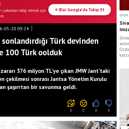
t
⭐ Bizi Google'da Takip Et
i yakından takip etmek için
SPOR
in.
Siva
6-05-20 09:24
imza
Siva
ı sonlandırdığı Türk devinden
ardı
Özda
e 100 Türk oolduk
kattı
 zararı 376 milyon TL'ye çıkan JMW Jant'taki
den çekilmesi sonrası Jantsa Yönetim Kurulu
an şaşırrtan bir savunma geldi.
0
0
0
0
GÜND