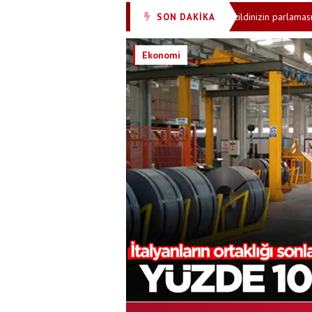
alı alanlara taşıyorlar
Bölgeye sürün cildinizin parlaması için sadece
SON DAKİKA
•
Ekonomi