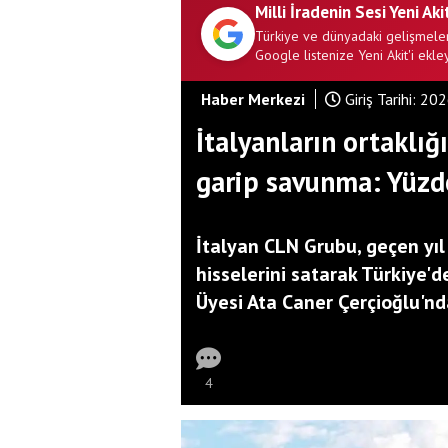
Milli İradenin Sesi Yeni Aki
Türkiye ve dünyadaki gelişmeler
Google listenize Yeni Akit'i ekley
Haber Merkezi
Giriş Tarihi:
202
İtalyanların ortaklığ
garip savunma: Yüzd
İtalyan CLN Grubu, geçen yıl
hisselerini satarak Türkiye'
Üyesi Ata Caner Çerçioğlu'nd
4