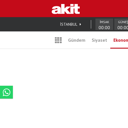
İMSAK
GÜNE
İSTANBUL
00:00
00:0
Gündem
Siyaset
Ekono