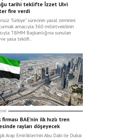
ğu tarihi teklifte İzzet Ulvi
er fire verdi
rsüz Türkiye" sürecinin yasal zeminini
turmak amacıyla 360 milletvekilinin
sıyla TBMM Başkanlığına sunulan
ve yasa teklifi..
OMI
 firması BAE’nin ilk hızlı tren
esinde rayları döşeyecek
şik Arap Emirlikleri’nin Abu Dabi ile Dubai