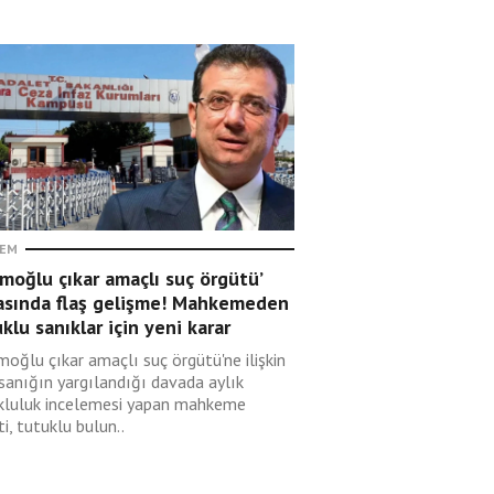
EM
moğlu çıkar amaçlı suç örgütü’
asında flaş gelişme! Mahkemeden
klu sanıklar için yeni karar
moğlu çıkar amaçlı suç örgütü'ne ilişkin
sanığın yargılandığı davada aylık
kluluk incelemesi yapan mahkeme
i, tutuklu bulun..