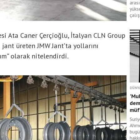
arası
yüks
çalış
si Ata Caner Çerçioğlu, İtalyan CLN Group
in jant üreten JMW Jant’ta yollarını
ım” olarak nitelendirdi.
DÜNY
'Muh
demi
müft
Suri
Ahme
bugü
hakk