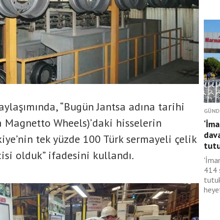
aylaşımında, “Bugün Jantsa adına tarihi
GÜND
sa Magnetto Wheels)’daki hisselerin
‘İma
dav
iye’nin tek yüzde 100 Türk sermayeli çelik
tutu
isi olduk” ifadesini kullandı.
'İma
414 
tutu
heyet