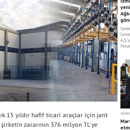
İzm
yeni
Ağb
gönd
İzmi
İzmir
A.Ş.'
fesat
k 15 yıldır hafif ticari araçlar için jant
GÜND
Mar
 şirketin zararının 376 milyon TL’ye
etmi