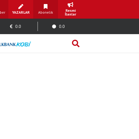
Resmi
ber
YAZARLAR
Abonelik
İlanlar
0.0
0.0