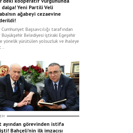
ir’deki kooperatif vurgununda
 dalga! Yeni Partili Veli
aba’nın ağabeyi cezaevine
erildi!
r Cumhuriyet Başsavcılığı tarafından
 Büyükşehir Belediyesi iştiraki Egeşehir
ye yönelik yürütülen yolsuzluk ve ihaleye
 ..
EM
t ayından görevinden istifa
şti! Bahçeli’nin ilk imzacısı