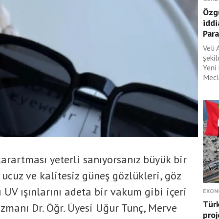
Özgü
iddi
Para
Veli 
şeki
Yeni
Mecli
arartması yeterli sanıyorsanız büyük bir
 ucuz ve kalitesiz güneş gözlükleri, göz
 UV ışınlarını adeta bir vakum gibi içeri
EKON
Türk
Uzmanı Dr. Öğr. Üyesi Uğur Tunç, Merve
proj