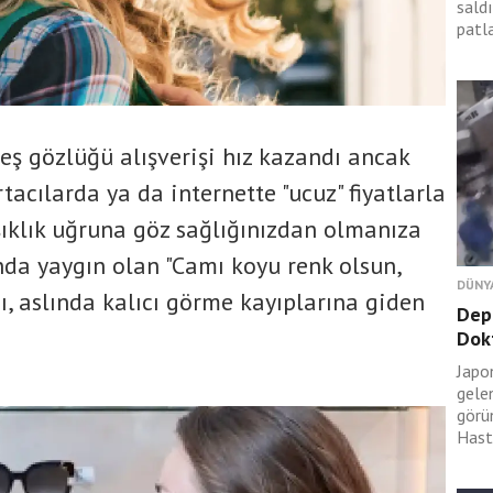
sald
patl
eş gözlüğü alışverişi hız kazandı ancak
tacılarda ya da internette "ucuz" fiyatlarla
şıklık uğruna göz sağlığınızdan olmanıza
ında yaygın olan "Camı koyu renk olsun,
DÜNY
sı, aslında kalıcı görme kayıplarına giden
Dep
Dokt
Japo
gele
görü
Hasta