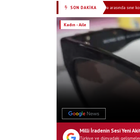
ıldı! 10 milyar dolar ayırdı
İspanya ile İtalya arasında sınır kontrolü 
SON DAKİKA
•
Kadın - Aile
Milli İradenin Sesi Yeni Aki
Türkiye ve dünyadaki gelişmeler