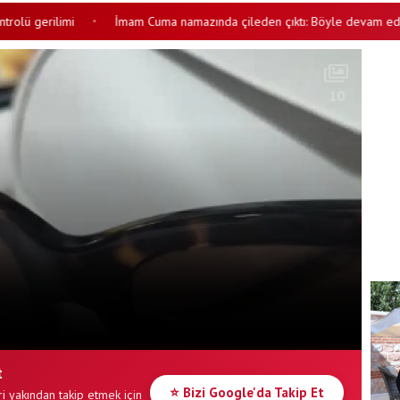
gerilimi
İmam Cuma namazında çileden çıktı: Böyle devam ederseniz
•
10
t
⭐ Bizi Google'da Takip Et
i yakından takip etmek için