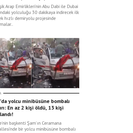
şik Arap Emirlikleri’nin Abu Dabi ile Dubai
ndaki yolculuğu 30 dakikaya indirecek ilk
ek hızlı demiryolu projesinde
malar..
A
’da yolcu minibüsüne bombalı
ırı: En az 2 kişi öldü, 13 kişi
landı!
ye’nin başkenti Şam’ın Ceramana
llesi’nde bir yolcu minibüsüne bombalı