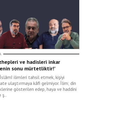
A
hepleri ve hadisleri inkar
nin sonu mürtetliktir!'
İslâmî ilimleri tahsil etmek, kişiyi
ate ulaştırmaya kâfi gelmiyor. İlim; din
klerine gösterilen edep, haya ve haddini
 ş..