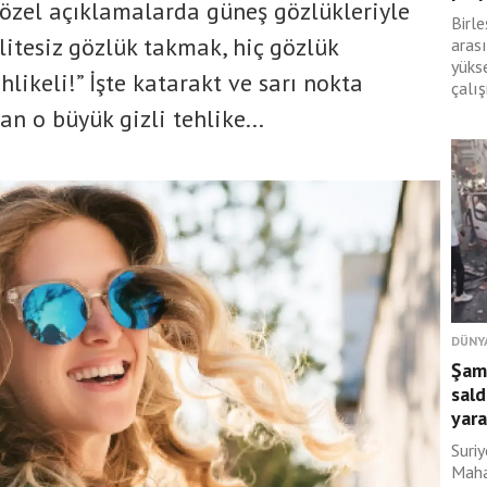
 özel açıklamalarda güneş gözlükleriyle
Birle
alitesiz gözlük takmak, hiç gözlük
arası
yüks
ikeli!” İşte katarakt ve sarı nokta
çalış
an o büyük gizli tehlike...
DÜNY
Şam
sald
yara
Suri
Maha