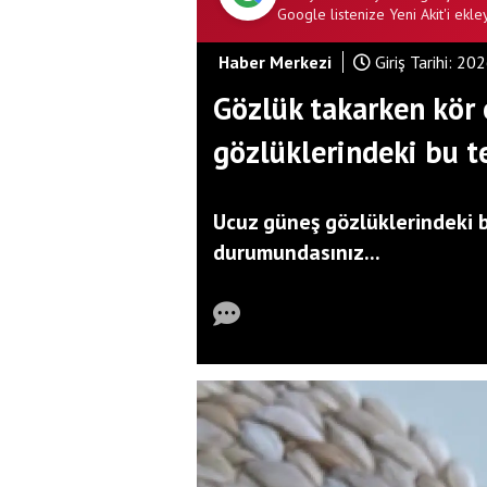
Google listenize Yeni Akit'i ekley
Haber Merkezi
Giriş Tarihi:
202
Gözlük takarken kör
gözlüklerindeki bu t
Ucuz güneş gözlüklerindeki 
durumundasınız...