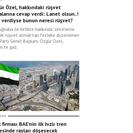
r Özel, hakkındaki rüşvet
alarına cevap verdi: Lanet olsun..!
 verdiyse bunun neresi rüşvet?
Ağbaba ile birlikte hakkında 'zincirleme
lde rüşvet almak'tan fezleke düzenlenen
 Parti Genel Başkanı Özgür Özel,
s'te gaz..
OMI
 firması BAE’nin ilk hızlı tren
esinde rayları döşeyecek