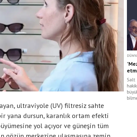
DÜNY
'Mez
etme
Salt 
hakik
büyü
bilme
an, ultraviyole (UV) filtresiz sahte
ir yana dursun, karanlık ortam efekti
büyümesine yol açıyor ve güneşin tüm
udan gözün merkezine ulaşmasına zemin