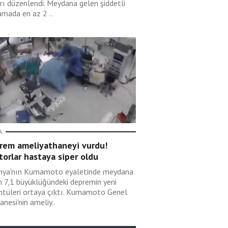
ırı düzenlendi. Meydana gelen şiddetli
amada en az 2 ..
A
rem ameliyathaneyi vurdu!
orlar hastaya siper oldu
nya'nın Kumamoto eyaletinde meydana
n 7,1 büyüklüğündeki depremin yeni
ntüleri ortaya çıktı. Kumamoto Genel
nesi'nin ameliy..