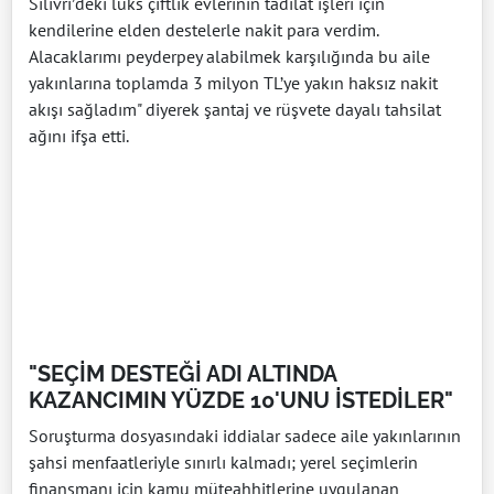
Silivri’deki lüks çiftlik evlerinin tadilat işleri için
kendilerine elden destelerle nakit para verdim.
Alacaklarımı peyderpey alabilmek karşılığında bu aile
yakınlarına toplamda 3 milyon TL’ye yakın haksız nakit
akışı sağladım" diyerek şantaj ve rüşvete dayalı tahsilat
ağını ifşa etti.
"SEÇİM DESTEĞİ ADI ALTINDA
KAZANCIMIN YÜZDE 10'UNU İSTEDİLER"
Soruşturma dosyasındaki iddialar sadece aile yakınlarının
şahsi menfaatleriyle sınırlı kalmadı; yerel seçimlerin
finansmanı için kamu müteahhitlerine uygulanan