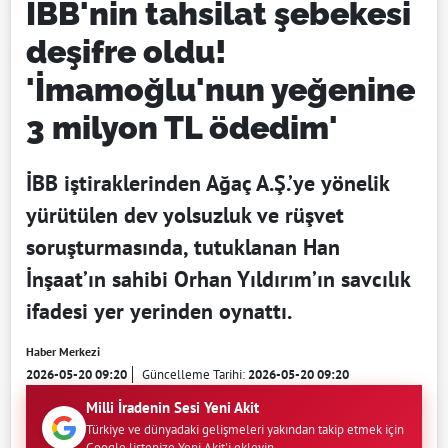
İBB'nin tahsilat şebekesi
deşifre oldu!
'İmamoğlu'nun yeğenine
3 milyon TL ödedim'
İBB iştiraklerinden Ağaç A.Ş.’ye yönelik
yürütülen dev yolsuzluk ve rüşvet
soruşturmasında, tutuklanan Han
İnşaat’ın sahibi Orhan Yıldırım’ın savcılık
ifadesi yer yerinden oynattı.
Haber Merkezi
2026-05-20 09:20
Güncelleme Tarihi:
2026-05-20 09:20
Milli İradenin Sesi Yeni Akit
Türkiye ve dünyadaki gelişmeleri yakından takip etmek için
Google listenize Yeni Akit'i ekleyin.