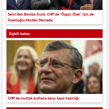
Selvi’den Bomba Kulis: CHP’de "Özgür Özel" İçin de
İmamoğlu Modeli Devrede
İlişkili haber:
CHP’de mutlak butlana karşı kaos hazırlığı