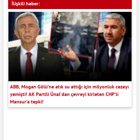
İlişkili haber:
ABB, Mogan Gölü’ne atık su attığı için milyonluk cezayı
yemişti! AK Partili Ünal’dan çevreyi kirleten CHP’li
Mansur’a tepki!