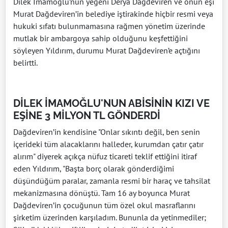
Dilek İmamoğlu’nun yeğeni Derya Dağdeviren ve onun eşi
Murat Dağdeviren’in belediye iştirakinde hiçbir resmi veya
hukuki sıfatı bulunmamasına rağmen yönetim üzerinde
mutlak bir ambargoya sahip olduğunu keşfettiğini
söyleyen Yıldırım, durumu Murat Dağdeviren’e açtığını
belirtti.
DİLEK İMAMOĞLU'NUN ABİSİNİN KIZI VE
EŞİNE 3 MİLYON TL GÖNDERDİ
Dağdeviren’in kendisine "Onlar sıkıntı değil, ben senin
içerideki tüm alacaklarını halleder, kurumdan çatır çatır
alırım" diyerek açıkça nüfuz ticareti teklif ettiğini itiraf
eden Yıldırım, "Başta borç olarak gönderdiğimi
düşündüğüm paralar, zamanla resmi bir haraç ve tahsilat
mekanizmasına dönüştü. Tam 16 ay boyunca Murat
Dağdeviren’in çocuğunun tüm özel okul masraflarını
şirketim üzerinden karşıladım. Bununla da yetinmediler;