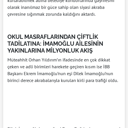
kurtarabilmek adına belediye koridorlarında gayriresmi
olarak inanılmaz bir güce sahip olan siyasi akraba
çevresine sığınmak zorunda kaldığını aktardı.
OKUL MASRAFLARINDAN ÇİFTLİK
TADİLATINA: İMAMOĞLU AİLESİNİN
YAKINLARINA MİLYONLUK AKIŞ
Müteahhit Orhan Yıldırım’ın ifadesinde en çok dikkat
çeken ve adli birimleri harekete geçiren kısım ise İBB
Başkanı Ekrem İmamoğlu’nun eşi Dilek İmamoğlu’nun
birinci derece akrabalarıyla kurulan kirli para trafiği oldu.