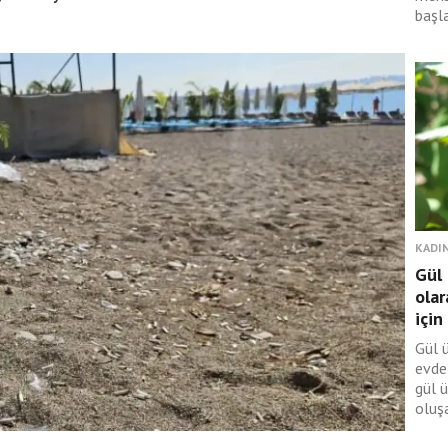
başla
KADIN
Gül
olar
için
Gül 
evde
gül 
oluşa