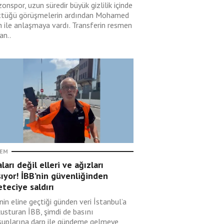
onspor, uzun süredir büyük gizlilik içinde
ttüğü görüşmelerin ardından Mohamed
h ile anlaşmaya vardı. Transferin resmen
an..
EM
ları değil elleri ve ağızları
şıyor! İBB’nin güvenliğinden
teciye saldırı
in eline geçtiği günden veri İstanbul’a
kusturan İBB, şimdi de basını
uplarına darp ile gündeme gelmeye