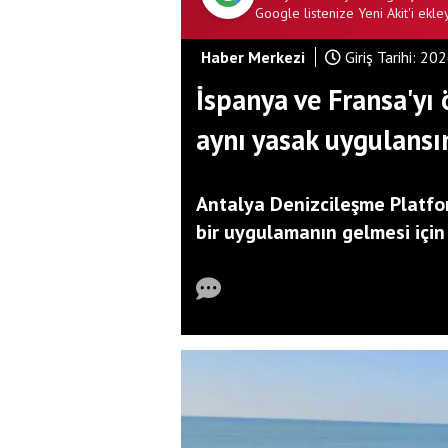
Google listenize Yeni Akit'i ekley
Haber Merkezi
Giriş Tarihi:
202
İspanya ve Fransa'yı 
aynı yasak uygulansın
Antalya Denizcileşme Platform
bir uygulamanın gelmesi için