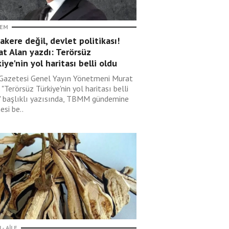
EM
kere değil, devlet politikası!
t Alan yazdı: Terörsüz
iye'nin yol haritası belli oldu
 Gazetesi Genel Yayın Yönetmeni Murat
 "Terörsüz Türkiye'nin yol haritası belli
" başlıklı yazısında, TBMM gündemine
si be..
 - AILE