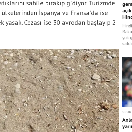
atıklarını sahile bırakıp gidiyor. Turizmde
gemi
açık
z ülkelerinden İspanya ve Fransa'da ise
Hind
ek yasak. Cezası ise 30 avrodan başlayıp 2
Hindi
Baka
yük 
saldı
SPOR
Anl
yarı