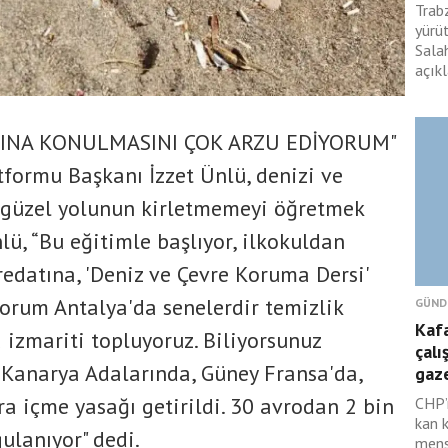
Trabz
yürü
Sala
açıkl
TINA KONULMASINI ÇOK ARZU EDİYORUM"
formu Başkanı İzzet Ünlü, denizi ve
 güzel yolunun kirletmemeyi öğretmek
lü, “Bu eğitimle başlıyor, ilkokuldan
redatına, 'Deniz ve Çevre Koruma Dersi'
orum Antalya'da senelerdir temizlik
GÜND
Kafa
 izmariti topluyoruz. Biliyorsunuz
çalı
 Kanarya Adalarında, Güney Fransa'da,
gaze
ra içme yasağı getirildi. 30 avrodan 2 bin
CHP’n
kan 
ulanıyor" dedi.
mens