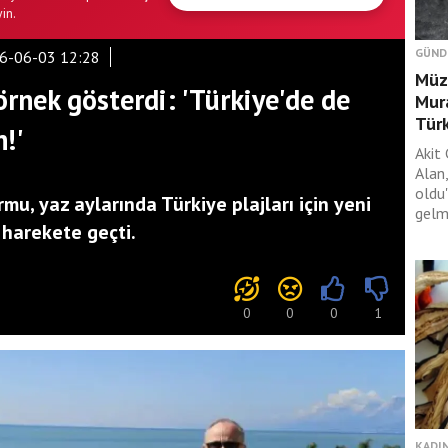
in.
GÜND
6-06-03 12:28
Müza
örnek gösterdi: 'Türkiye'de de
Mura
Türk
!'
Akit
Alan,
oldu
u, yaz aylarında Türkiye plajları için yeni
gelme
 harekete geçti.
0
0
0
1
KADIN