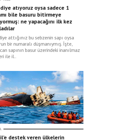
diye atıyoruz oysa sadece 1
mı bile basuru bitirmeye
yormuş: ne yapacağını ilk kez
ladılar
diye attığınız bu sebzenin sapı oysa
run bir numaralı düşmanıymış. İşte,
ıcan sapının basur üzerindeki inanılmaz
ri ile il..
A
ail’e destek veren ülkelerin