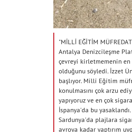
"MİLLİ EĞİTİM MÜFREDA
Antalya Denizcileşme Plat
çevreyi kirletmemenin en
olduğunu söyledi. İzzet Ün
başlıyor. Milli Eğitim müf
konulmasını çok arzu ediy
yapıyoruz ve en çok sigara
İspanya'da bu yasaklandı.
Sardunya'da plajlara siga
avroya kadar yaptırım uyg