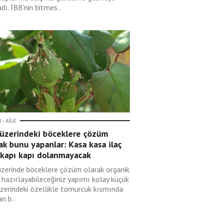
dı. İBB'nin bitmes..
 - AILE
 üzerindeki böceklere çözüm
ak bunu yapanlar: Kasa kasa ilaç
 kapı kapı dolanmayacak
üzerinde böceklere çözüm olarak organik
 hazırlayabileceğiniz yapımı kolay küçük
üzerindeki özellikle tomurcuk kısmında
n b..