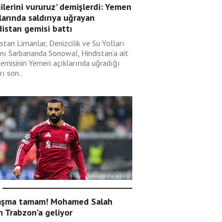
lerini vururuz' demişlerdi: Yemen
larında saldırıya uğrayan
istan gemisi battı
stan Limanlar, Denizcilik ve Su Yolları
nı Sarbananda Sonowal, Hindistan’a ait
gemisinin Yemen açıklarında uğradığı
rı son..
aşma tamam! Mohamed Salah
n Trabzon’a geliyor