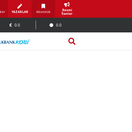
Resmi
ber
YAZARLAR
Abonelik
İlanlar
0.0
0.0