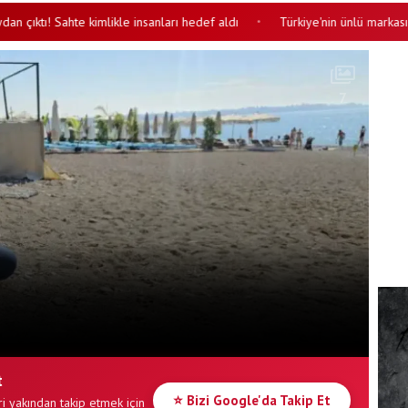
 Sahte kimlikle insanları hedef aldı
Türkiye'nin ünlü markası yerli ko
•
7
t
⭐ Bizi Google'da Takip Et
i yakından takip etmek için