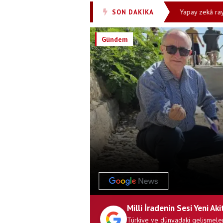
 satışa çıktı! Özellikleri ve fiyatı açıklandı
Yapay zekâ raydan çıktı!
SON DAKİKA
•
Gündem
Milli İradenin Sesi Yeni Aki
Türkiye ve dünyadaki gelişmeler