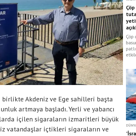
Çöp 
tuta
yeti
açık
Çöp 
basu
patl
etkile
birlikte Akdeniz ve Ege sahilleri başta
unluk artmaya başladı. Yerli ve yabancı
jlarda içilen sigaraların izmaritleri büyük
DÜNY
çsiz vatandaşlar içtikleri sigaraların ve
'İsr