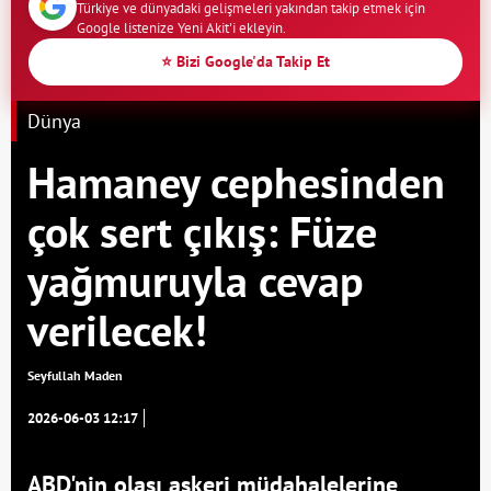
Türkiye ve dünyadaki gelişmeleri yakından takip etmek için
Google listenize Yeni Akit'i ekleyin.
⭐ Bizi Google'da Takip Et
Dünya
Hamaney cephesinden
çok sert çıkış: Füze
yağmuruyla cevap
verilecek!
Seyfullah Maden
2026-06-03 12:17
ABD'nin olası askeri müdahalelerine