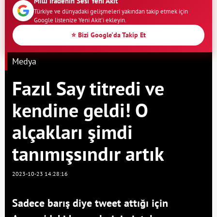
Milli İradenin Sesi Yeni Akit
Türkiye ve dünyadaki gelişmeleri yakından takip etmek için
Google listenize Yeni Akit'i ekleyin.
⭐ Bizi Google'da Takip Et
Medya
Fazıl Say titredi ve
kendine geldi! O
alçakları şimdi
tanımışsındır artık
2023-10-23 14:28:16
Sadece barış diye tweet attığı için