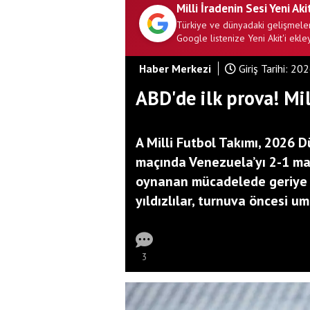
Milli İradenin Sesi Yeni Aki
Türkiye ve dünyadaki gelişmeler
Google listenize Yeni Akit'i ekley
Haber Merkezi
Giriş Tarihi:
202
ABD'de ilk prova! Mil
A Milli Futbol Takımı, 2026 
maçında Venezuela’yı 2-1 ma
oynanan mücadelede geriye
yıldızlılar, turnuva öncesi u
3