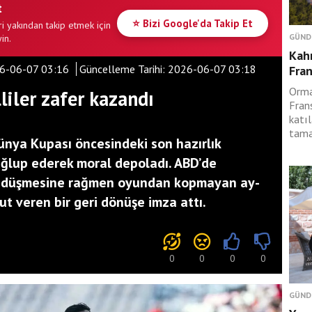
t
⭐ Bizi Google'da Takip Et
i yakından takip etmek için
GÜND
in.
Kah
6-06-07 03:16
Güncelleme Tarihi:
2026-06-07 03:18
Fran
Orma
liler zafer kazandı
Fran
katıl
tama
Dünya Kupası öncesindeki son hazırlık
ğlup ederek moral depoladı. ABD’de
 düşmesine rağmen oyundan kopmayan ay-
mut veren bir geri dönüşe imza attı.
0
0
0
0
GÜND