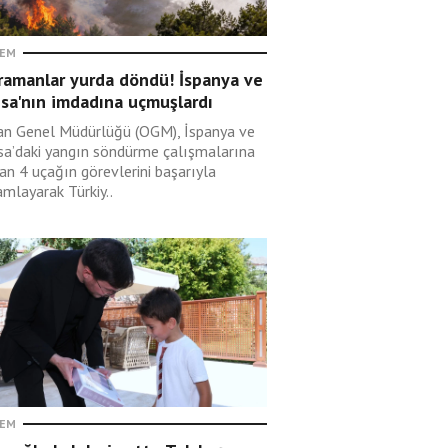
EM
ramanlar yurda döndü! İspanya ve
sa'nın imdadına uçmuşlardı
n Genel Müdürlüğü (OGM), İspanya ve
sa’daki yangın söndürme çalışmalarına
an 4 uçağın görevlerini başarıyla
mlayarak Türkiy..
EM