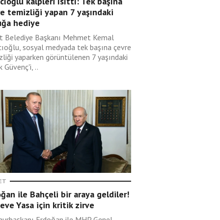
cıoğlu kalpleri ısıttı: Tek başına
e temizliği yapan 7 yaşındaki
uğa hediye
t Belediye Başkanı Mehmet Kemal
cıoğlu, sosyal medyada tek başına çevre
zliği yaparken görüntülenen 7 yaşındaki
 Güvenç'i, ..
ET
ğan ile Bahçeli bir araya geldiler!
eve Yasa için kritik zirve
urbaşkanı Erdoğan ile MHP Genel