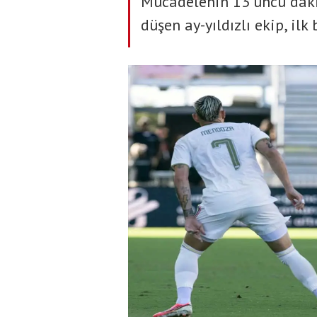
Mücadelenin 13’üncü daki
düşen ay-yıldızlı ekip, ilk