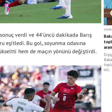
GÜND
sonuç verdi ve 44’üncü dakikada Barış
Baka
topl
ru eşitledi. Bu gol, soyunma odasına
aram
kseltti hem de maçın yönünü değiştirdi.
Dışiş
Baka
topla
isti..