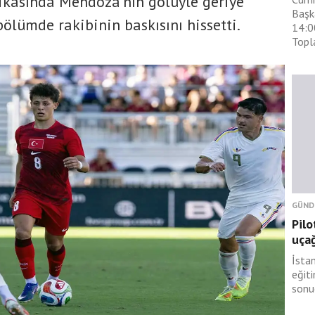
kasında Mendoza’nın golüyle geriye
Başk
 bölümde rakibinin baskısını hissetti.
14:0
Topla
GÜND
Pilo
uçağ
İsta
eğit
sonu