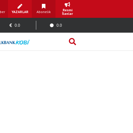
Resmi
ber
YAZARLAR
Abonelik
İlanlar
0.0
0.0