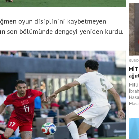
ağmen oyun disiplinini kaybetmeyen
rının son bölümünde dengeyi yeniden kurdu.
GÜND
MİT 
ağır
Milli
İbrah
Hasan
Masad