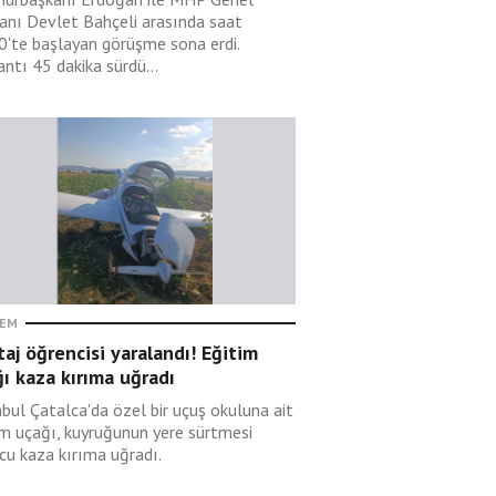
anı Devlet Bahçeli arasında saat
0'te başlayan görüşme sona erdi.
ntı 45 dakika sürdü...
EM
taj öğrencisi yaralandı! Eğitim
ı kaza kırıma uğradı
nbul Çatalca'da özel bir uçuş okuluna ait
im uçağı, kuyruğunun yere sürtmesi
cu kaza kırıma uğradı.