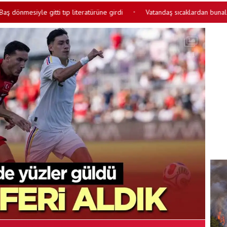
iyle gitti tıp literatürüne girdi
Vatandaş sıcaklardan bunaldı Vantilat
•
11