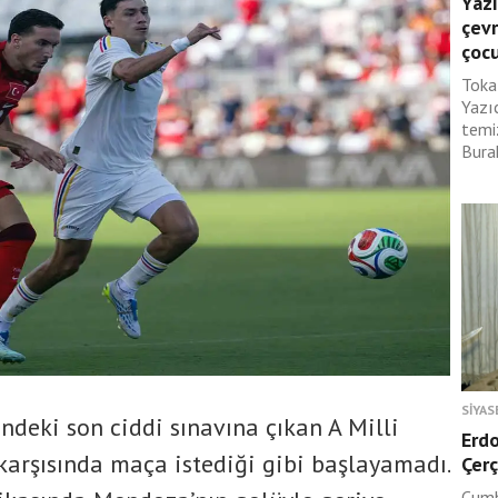
Yazı
çevr
çoc
Toka
Yazı
temi
Burak
SIYAS
deki son ciddi sınavına çıkan A Milli
Erdo
karşısında maça istediği gibi başlayamadı.
Çerç
Cumh