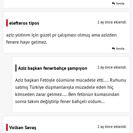
Yanıtla
2 ay önce eklendi.
elefteros tipos
aziz yıldırım için güzel pr çalışması olmuş ama azizden
fenere hayır gelmez.
Yanıtla
2 ay önce eklendi.
Aziz başkan fenerbahçe şampıyon
Aziz başkan Fetöyle ölümüne mücadele etti..... Ruhunu
satmış Türkiye düşmanlarıyla müzadele eden hiç
kimseden zarar gelmez..... Ben fetönün kumasından
sonra takım değiştirip fener bahçeli oldum...
2 ay önce eklendi.
Volkan Savaş