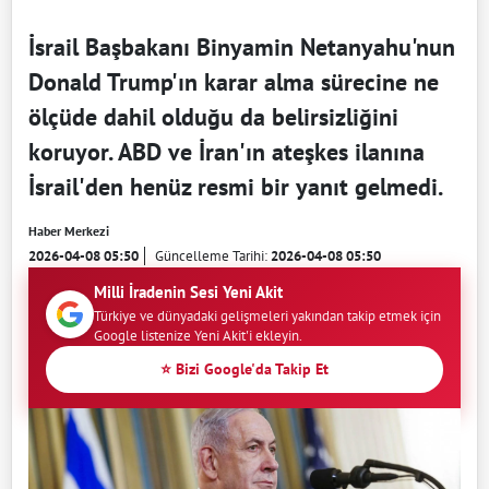
İsrail Başbakanı Binyamin Netanyahu'nun
Donald Trump'ın karar alma sürecine ne
ölçüde dahil olduğu da belirsizliğini
koruyor. ABD ve İran'ın ateşkes ilanına
İsrail'den henüz resmi bir yanıt gelmedi.
Haber Merkezi
2026-04-08 05:50
Güncelleme Tarihi:
2026-04-08 05:50
Milli İradenin Sesi Yeni Akit
Türkiye ve dünyadaki gelişmeleri yakından takip etmek için
Google listenize Yeni Akit'i ekleyin.
⭐ Bizi Google'da Takip Et