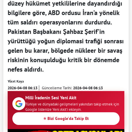
düzey hükümet yetkililerine dayandırdığı
bilgilere göre, ABD ordusu İran’a yönelik
tüm saldırı operasyonlarını durdurdu.
Pakistan Başbakanı Şahbaz Şerif’in
yürüttüğü yoğun diplomasi trafiği sonrası
gelen bu karar, bölgede nükleer bir savaş
riskinin konuşulduğu kritik bir dönemde
nefes aldırdı.
Yücel Kaya
2026-04-08 06:13
Güncelleme Tarihi:
2026-04-08 06:13
Milli İradenin Sesi Yeni Akit
Türkiye ve dünyadaki gelişmeleri yakından takip etmek için
Google listenize Yeni Akit'i ekleyin.
⭐ Bizi Google'da Takip Et