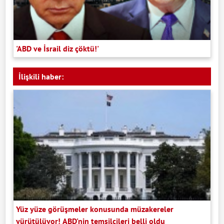
'ABD ve İsrail diz çöktü!'
İlişkili haber:
Yüz yüze görüşmeler konusunda müzakereler
yürütülüyor! ABD'nin temsilcileri belli oldu