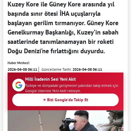
Kuzey Kore ile Güney Kore arasında yıl
başında sınır ötesi İHA uçuşlarıyla
başlayan gerilim tırmanıyor. Güney Kore
Genelkurmay Başkanlığı, Kuzey’in sabah
saatlerinde tanımlanamayan bir roketi
Doğu Denizi’ne fırlattığını duyurdu.
Haber Merkezi
2026-04-08 06:11
Güncelleme Tarihi:
2026-04-08 06:11
Milli İradenin Sesi Yeni Akit
Türkiye ve dünyadaki gelişmeleri yakından takip etmek için
Google listenize Yeni Akit'i ekleyin.
⭐ Bizi Google'da Takip Et