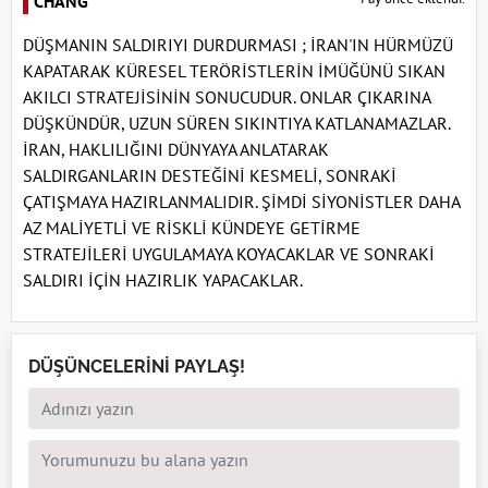
CHANG
DÜŞMANIN SALDIRIYI DURDURMASI ; İRAN'IN HÜRMÜZÜ
KAPATARAK KÜRESEL TERÖRİSTLERİN İMÜĞÜNÜ SIKAN
AKILCI STRATEJİSİNİN SONUCUDUR. ONLAR ÇIKARINA
DÜŞKÜNDÜR, UZUN SÜREN SIKINTIYA KATLANAMAZLAR.
İRAN, HAKLILIĞINI DÜNYAYA ANLATARAK
SALDIRGANLARIN DESTEĞİNİ KESMELİ, SONRAKİ
ÇATIŞMAYA HAZIRLANMALIDIR. ŞİMDİ SİYONİSTLER DAHA
AZ MALİYETLİ VE RİSKLİ KÜNDEYE GETİRME
STRATEJİLERİ UYGULAMAYA KOYACAKLAR VE SONRAKİ
SALDIRI İÇİN HAZIRLIK YAPACAKLAR.
DÜŞÜNCELERİNİ PAYLAŞ!