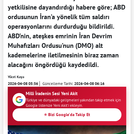
yetkilisine dayandırdığı habere göre; ABD
ordusunun İran’a yönelik tüm saldırı
operasyonlarını durdurduğu bildirildi.
ABD’nin, ateşkes emrinin İran Devrim
Muhafızları Ordusu’nun (DMO) alt
kademelerine iletilmesinin biraz zaman
alacağını öngördüğü kaydedildi.
Yücel Kaya
2026-04-08 05:56
Güncelleme Tarihi:
2026-04-08 06:16
Milli İradenin Sesi Yeni Akit
Türkiye ve dünyadaki gelişmeleri yakından takip etmek için
Google listenize Yeni Akit'i ekleyin.
⭐ Bizi Google'da Takip Et