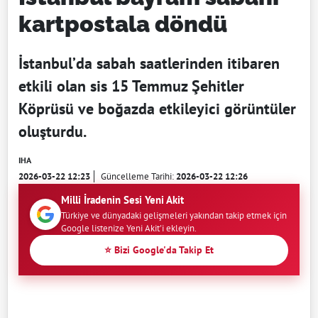
kartpostala döndü
İstanbul’da sabah saatlerinden itibaren
etkili olan sis 15 Temmuz Şehitler
Köprüsü ve boğazda etkileyici görüntüler
oluşturdu.
IHA
2026-03-22 12:23
Güncelleme Tarihi:
2026-03-22 12:26
Milli İradenin Sesi Yeni Akit
Türkiye ve dünyadaki gelişmeleri yakından takip etmek için
Google listenize Yeni Akit'i ekleyin.
⭐ Bizi Google'da Takip Et