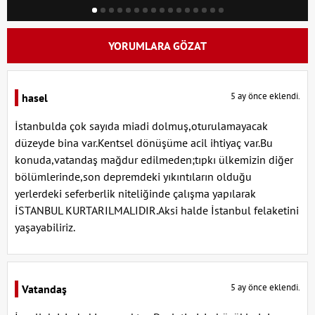
YORUMLARA GÖZAT
5 ay önce eklendi.
hasel
İstanbulda çok sayıda miadi dolmuş,oturulamayacak
düzeyde bina var.Kentsel dönüşüme acil ihtiyaç var.Bu
konuda,vatandaş mağdur edilmeden;tıpkı ülkemizin diğer
bölümlerinde,son depremdeki yıkıntıların olduğu
yerlerdeki seferberlik niteliğinde çalışma yapılarak
İSTANBUL KURTARILMALIDIR.Aksi halde İstanbul felaketini
yaşayabiliriz.
5 ay önce eklendi.
Vatandaş