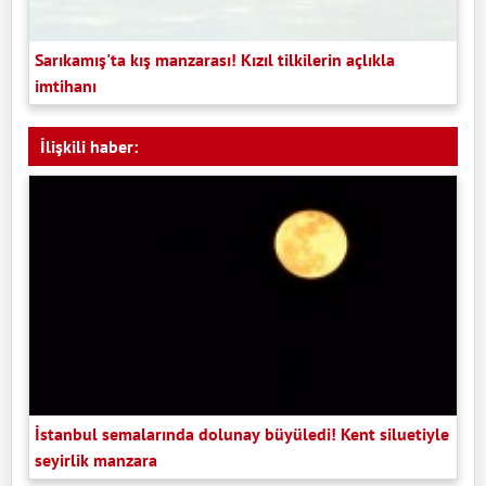
Sarıkamış'ta kış manzarası! Kızıl tilkilerin açlıkla
imtihanı
İlişkili haber:
İstanbul semalarında dolunay büyüledi! Kent siluetiyle
seyirlik manzara