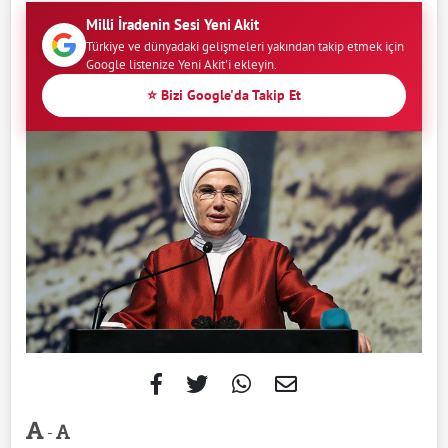
Milli İradenin Sesi Yeni Akit
Türkiye ve dünyadaki gelişmeleri yakından takip etmek için
Google listenize Yeni Akit'i ekleyin.
⭐ Bizi Google'da Takip Et
-