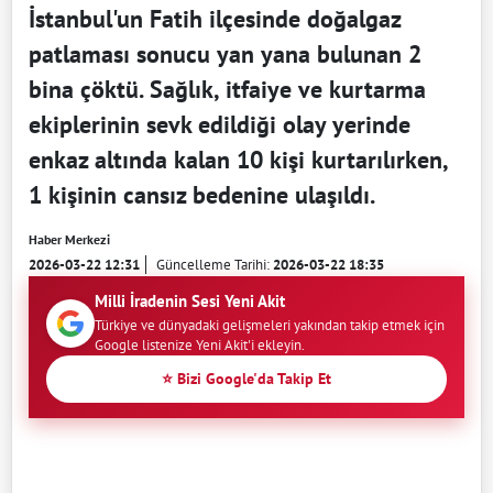
İstanbul'un Fatih ilçesinde doğalgaz
patlaması sonucu yan yana bulunan 2
bina çöktü. Sağlık, itfaiye ve kurtarma
ekiplerinin sevk edildiği olay yerinde
enkaz altında kalan 10 kişi kurtarılırken,
1 kişinin cansız bedenine ulaşıldı.
Haber Merkezi
2026-03-22 12:31
Güncelleme Tarihi:
2026-03-22 18:35
Milli İradenin Sesi Yeni Akit
Türkiye ve dünyadaki gelişmeleri yakından takip etmek için
Google listenize Yeni Akit'i ekleyin.
⭐ Bizi Google'da Takip Et