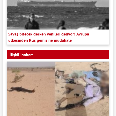
Savaş bitecek derken yenileri geliyor! Avrupa
ülkesinden Rus gemisine müdahale
İlişkili haber: