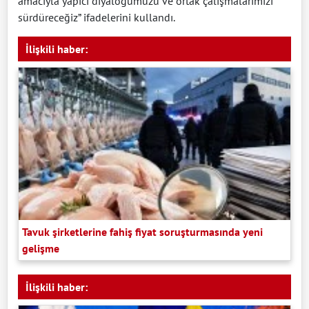
amacıyla yapıcı diyaloğumuzu ve ortak çalışmalarımızı
sürdüreceğiz” ifadelerini kullandı.
İlişkili haber:
Tavuk şirketlerine fahiş fiyat soruşturmasında yeni
gelişme
İlişkili haber: