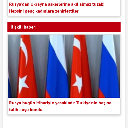
Rusya’dan Ukrayna askerlerine akıl almaz tuzak!
Hepsini genç kadınlara zehirlettiler
İlişkili haber:
Rusya bugün itibariyle yasakladı: Türkiye'nin başına
talih kuşu kondu