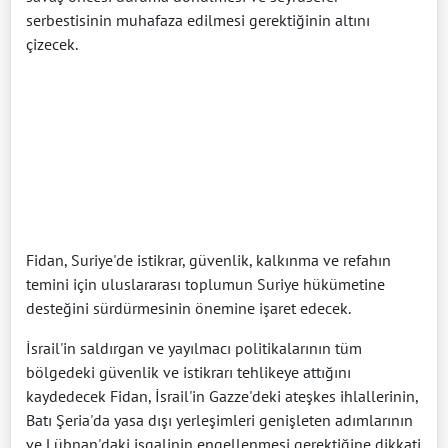
serbestisinin muhafaza edilmesi gerektiğinin altını
çizecek.
Fidan, Suriye'de istikrar, güvenlik, kalkınma ve refahın
temini için uluslararası toplumun Suriye hükümetine
desteğini sürdürmesinin önemine işaret edecek.
İsrail'in saldırgan ve yayılmacı politikalarının tüm
bölgedeki güvenlik ve istikrarı tehlikeye attığını
kaydedecek Fidan, İsrail'in Gazze'deki ateşkes ihlallerinin,
Batı Şeria'da yasa dışı yerleşimleri genişleten adımlarının
ve Lübnan'daki işgalinin engellenmesi gerektiğine dikkati