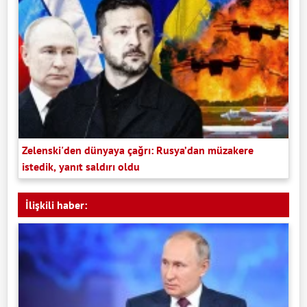
Zelenski'den dünyaya çağrı: Rusya’dan müzakere
istedik, yanıt saldırı oldu
İlişkili haber: