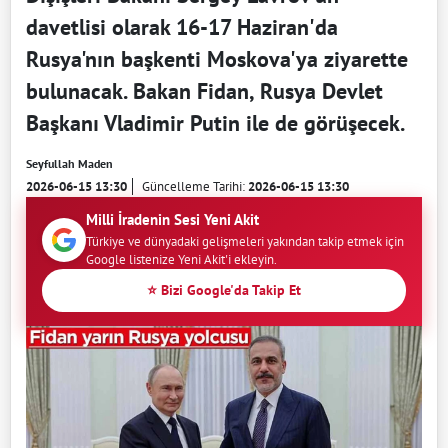
davetlisi olarak 16-17 Haziran'da
Rusya'nın başkenti Moskova'ya ziyarette
bulunacak. Bakan Fidan, Rusya Devlet
Başkanı Vladimir Putin ile de görüşecek.
Seyfullah Maden
2026-06-15 13:30
Güncelleme Tarihi:
2026-06-15 13:30
Milli İradenin Sesi Yeni Akit
Türkiye ve dünyadaki gelişmeleri yakından takip etmek için
Google listenize Yeni Akit'i ekleyin.
⭐ Bizi Google'da Takip Et