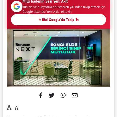
Milli İradenin Sesi Yeni Akit
Türkiye ve dünyadaki gelişmeleri yakından takip etmek için
Google listenize Yeni Akit'i ekleyin.
⭐ Bizi Google'da Takip Et
-