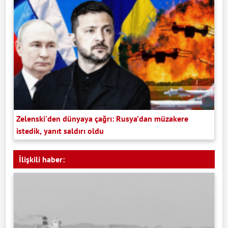
Zelenski'den dünyaya çağrı: Rusya’dan müzakere
istedik, yanıt saldırı oldu
İlişkili haber: