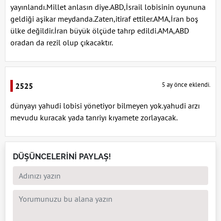
yayınlandı.Millet anlasın diye.ABD,İsrail lobisinin oyununa
geldiği aşikar meydanda.Zaten,itiraf ettiler.AMA,İran boş
ülke değildir.İran büyük ölçüde tahrp edildi.AMA,ABD
oradan da rezil olup çıkacaktır.
5 ay önce eklendi.
2525
dünyayı yahudi lobisi yönetiyor bilmeyen yok.yahudi arzı
mevudu kuracak yada tanriyı kıyamete zorlayacak.
DÜŞÜNCELERİNİ PAYLAŞ!