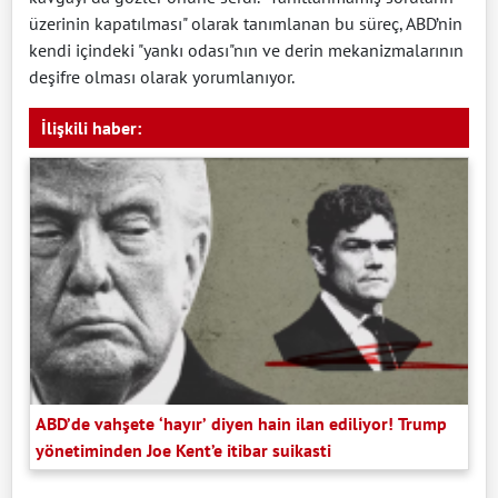
üzerinin kapatılması" olarak tanımlanan bu süreç, ABD’nin
kendi içindeki "yankı odası"nın ve derin mekanizmalarının
deşifre olması olarak yorumlanıyor.
İlişkili haber:
ABD’de vahşete ‘hayır’ diyen hain ilan ediliyor! Trump
yönetiminden Joe Kent’e itibar suikasti