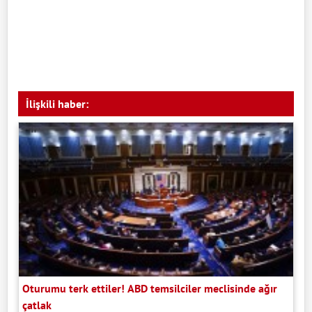
İlişkili haber:
Oturumu terk ettiler! ABD temsilciler meclisinde ağır
çatlak