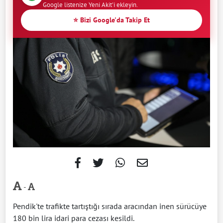
Google listenize Yeni Akit'i ekleyin.
⭐ Bizi Google'da Takip Et
-
Pendik'te trafikte tartıştığı sırada aracından inen sürücüye
180 bin lira idari para cezası kesildi.