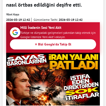
nasıl örtbas edildiğini deşifre etti.
Yücel Kaya
2026-03-19 12:42
Güncelleme Tarihi:
2026-03-19 12:42
Milli İradenin Sesi Yeni Akit
Türkiye ve dünyadaki gelişmeleri yakından takip etmek için
Google listenize Yeni Akit'i ekleyin.
⭐ Bizi Google'da Takip Et