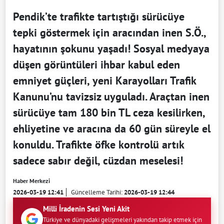
Pendik’te trafikte tartıştığı sürücüye
tepki göstermek için aracından inen S.Ö.,
hayatının şokunu yaşadı! Sosyal medyaya
düşen görüntüleri ihbar kabul eden
emniyet güçleri, yeni Karayolları Trafik
Kanunu’nu tavizsiz uyguladı. Araçtan inen
sürücüye tam 180 bin TL ceza kesilirken,
ehliyetine ve aracına da 60 gün süreyle el
konuldu. Trafikte öfke kontrolü artık
sadece sabır değil, cüzdan meselesi!
Haber Merkezi
2026-03-19 12:41
Güncelleme Tarihi:
2026-03-19 12:44
Milli İradenin Sesi Yeni Akit
Türkiye ve dünyadaki gelişmeleri yakından takip etmek için