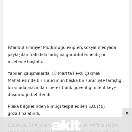
İstanbul Emniyet Müdürlüğü ekipleri, sosyal medyada
paylaşılan trafikteki tartışma görüntülerine ilişkin
inceleme başlattı.
Yapılan çalışmalarda, 18 Mart'ta Fevzi Çakmak
Mahallesi'nde bir sürücünün başka bir sürücüyle tartıştığı,
bu sırada aracından inerek trafik güvenliğini tehlikeye
düşürdüğü belirlendi.
Plaka bilgilerinden kimliği tespit edilen S.Ö. (36)
x
gözaltına alındı.
Sürücüye, Karayolları Trafik Kanunu'nun "trafikte saldırı
amacıyla araçtan inmek" maddesinden 180 bin lira idari