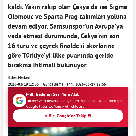
kaldı. Yakın rakip olan Çekya'da ise Sigma
Olomouc ve Sparta Prag takımları yoluna
devam ediyor. Samsunspor'un Avrupa'ya
veda etmesi durumunda, Çekya'nın son
16 turu ve çeyrek finaldeki skorlarına
göre Türkiye'yi ülke puanında geride
bırakma ihtimali bulunuyor.
Haber Merkezi
2026-03-19 12:56
Güncelleme Tarihi:
2026-03-19 12:56
Milli İradenin Sesi Yeni Akit
Türkiye ve dünyadaki gelişmeleri yakından takip etmek için
Google listenize Yeni Akit'i ekleyin.
⭐ Bizi Google'da Takip Et