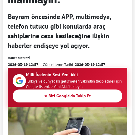
Bayram öncesinde APP, multimedya,
telefon tutucu gibi konularda araç
sahiplerine ceza kesileceğine ilişkin
haberler endişeye yol açıyor.
Haber Merkezi
2026-03-19 12:57
Güncelleme Tarihi:
2026-03-19 12:57
Milli İradenin Sesi Yeni Akit
Türkiye ve dünyadaki gelişmeleri yakından takip etmek için
Google listenize Yeni Akit'i ekleyin.
⭐ Bizi Google'da Takip Et