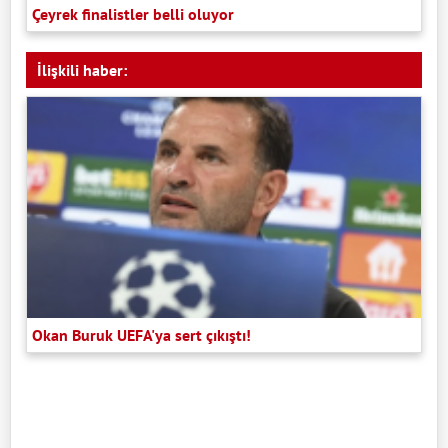
Çeyrek finalistler belli oluyor
İlişkili haber:
Okan Buruk UEFA'ya sert çıkıştı!