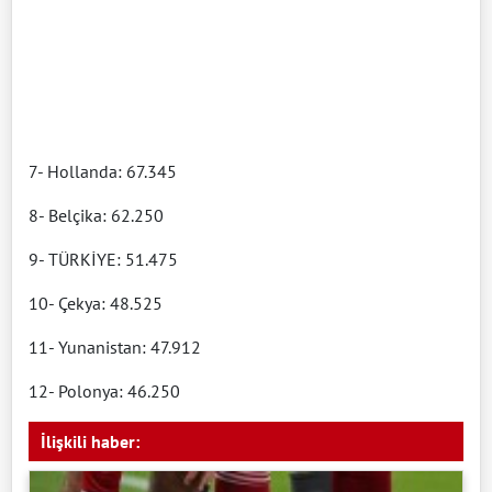
7- Hollanda: 67.345
8- Belçika: 62.250
9- TÜRKİYE: 51.475
10- Çekya: 48.525
11- Yunanistan: 47.912
12- Polonya: 46.250
İlişkili haber: