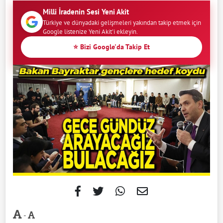
Milli İradenin Sesi Yeni Akit
Türkiye ve dünyadaki gelişmeleri yakından takip etmek için
Google listenize Yeni Akit'i ekleyin.
⭐ Bizi Google'da Takip Et
-