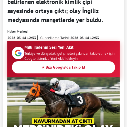
belirlenen elektronik kimlik çipi
sayesinde ortaya çıktı; olay İngiliz
medyasında manşetlerde yer buldu.
Haber Merkezi
2026-03-14 12:53
Güncelleme Tarihi:
2026-03-14 12:53
Milli İradenin Sesi Yeni Akit
Türkiye ve dünyadaki gelişmeleri yakından takip etmek için
Google listenize Yeni Akit'i ekleyin.
⭐ Bizi Google'da Takip Et