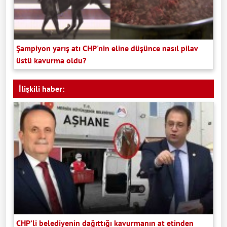
Şampiyon yarış atı CHP'nin eline düşünce nasıl pilav
üstü kavurma oldu?
İlişkili haber:
CHP’li belediyenin dağıttığı kavurmanın at etinden