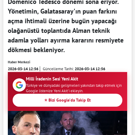
Domenico Tedesco dönemi sona eriyor.
Yönetimin, Galatasaray'ın puan farkını
açma ihtimali üzerine bugün yapacağı
olağanüstü toplantıda Alman teknik
adamla yolları ayırma kararını resmiyete
dökmesi bekleniyor.
Haber Merkezi
2026-03-14 12:56
Güncelleme Tarihi:
2026-03-14 12:56
Milli İradenin Sesi Yeni Akit
Türkiye ve dünyadaki gelişmeleri yakından takip etmek için
Google listenize Yeni Akit'i ekleyin.
⭐ Bizi Google'da Takip Et