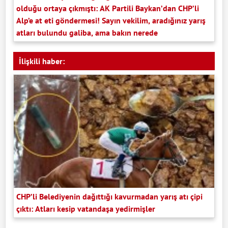
olduğu ortaya çıkmıştı: AK Partili Baykan’dan CHP’li
Alp’e at eti göndermesi! Sayın vekilim, aradığınız yarış
atları bulundu galiba, ama bakın nerede
İlişkili haber:
CHP’li Belediyenin dağıttığı kavurmadan yarış atı çipi
çıktı: Atları kesip vatandaşa yedirmişler