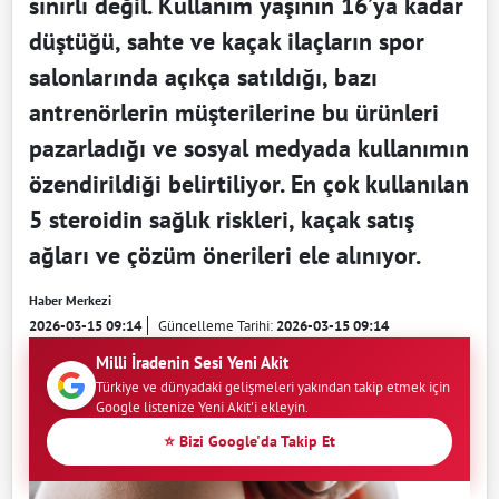
sınırlı değil. Kullanım yaşının 16’ya kadar
düştüğü, sahte ve kaçak ilaçların spor
salonlarında açıkça satıldığı, bazı
antrenörlerin müşterilerine bu ürünleri
pazarladığı ve sosyal medyada kullanımın
özendirildiği belirtiliyor. En çok kullanılan
5 steroidin sağlık riskleri, kaçak satış
ağları ve çözüm önerileri ele alınıyor.
Haber Merkezi
2026-03-15 09:14
Güncelleme Tarihi:
2026-03-15 09:14
Milli İradenin Sesi Yeni Akit
Türkiye ve dünyadaki gelişmeleri yakından takip etmek için
Google listenize Yeni Akit'i ekleyin.
⭐ Bizi Google'da Takip Et