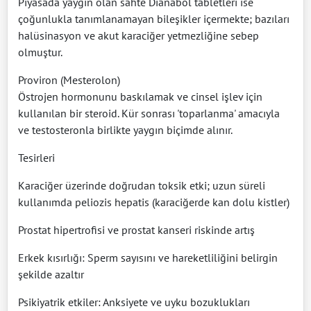
Piyasada yaygın olan sahte Dianabol tabletleri ise
çoğunlukla tanımlanamayan bileşikler içermekte; bazıları
halüsinasyon ve akut karaciğer yetmezliğine sebep
olmuştur.
Proviron (Mesterolon)
Östrojen hormonunu baskılamak ve cinsel işlev için
kullanılan bir steroid. Kür sonrası 'toparlanma' amacıyla
ve testosteronla birlikte yaygın biçimde alınır.
Tesirleri
Karaciğer üzerinde doğrudan toksik etki; uzun süreli
kullanımda peliozis hepatis (karaciğerde kan dolu kistler)
Prostat hipertrofisi ve prostat kanseri riskinde artış
Erkek kısırlığı: Sperm sayısını ve hareketliliğini belirgin
şekilde azaltır
Psikiyatrik etkiler: Anksiyete ve uyku bozuklukları