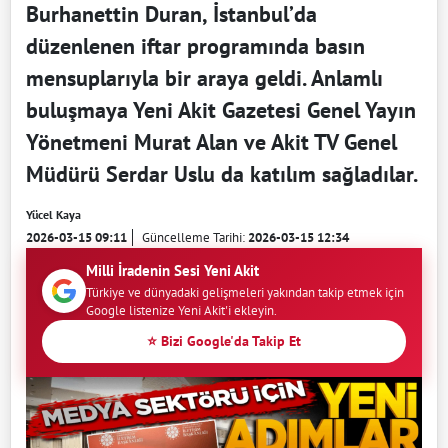
Burhanettin Duran, İstanbul’da
düzenlenen iftar programında basın
mensuplarıyla bir araya geldi. Anlamlı
buluşmaya Yeni Akit Gazetesi Genel Yayın
Yönetmeni Murat Alan ve Akit TV Genel
Müdürü Serdar Uslu da katılım sağladılar.
Yücel Kaya
2026-03-15 09:11
Güncelleme Tarihi:
2026-03-15 12:34
Milli İradenin Sesi Yeni Akit
Türkiye ve dünyadaki gelişmeleri yakından takip etmek için
Google listenize Yeni Akit'i ekleyin.
⭐ Bizi Google'da Takip Et