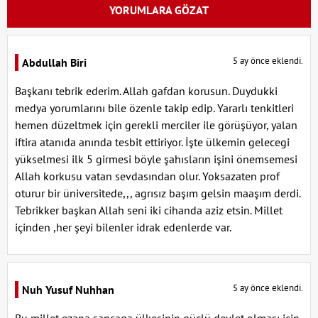
YORUMLARA GÖZAT
5 ay önce eklendi.
Abdullah Biri
Başkanı tebrik ederim. Allah gafdan korusun. Duydukki
medya yorumlarını bile özenle takip edip. Yararlı tenkitleri
hemen düzeltmek için gerekli merciler ile görüşüyor, yalan
iftira atanıda anında tesbit ettiriyor. İşte ülkemin gelecegi
yükselmesi ilk 5 girmesi böyle şahısların işini önemsemesi
Allah korkusu vatan sevdasından olur. Yoksazaten prof
oturur bir üniversitede,,, agrısız başım gelsin maaşım derdi.
Tebrikker başkan Allah seni iki cihanda aziz etsin. Millet
içinden ,her şeyi bilenler idrak edenlerde var.
5 ay önce eklendi.
Nuh Yusuf Nuhhan