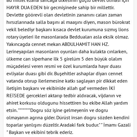
Bu millet ezana sancaga ülkesinin güçlü devlet olması için
HAYIR DUA EDEN bir gecmişinede sahip bir millettir.
Devlette göörevli olan devletinin zananını calan zaman
hırsızlarınada salla başını al maaşını diyen, mason bürokrat
vekil belediyr başkanı kısaca devlet kurumuna sızmış lions
rotary üyeleri ile masonlarada Bedduaları asla eksik olmaz.
Yakıncagda cennet mekan ABDULHAMİT HAN HZ.
Lerineyapılan masonların oyunları daha kulakta cınlarken,
ülkeme can siperhane ilk 5 girelüm 5 den büyük olalım
müçadelesi veren resmi ve özel kurumlarda hayır duası
evliyalar duası gibi dir. Buşehitler ashaplar diyarı cennet
vatanda otırup ilerlemesine katkı saglayan pir dikkat eden
iletişim başkanı ve ekibinide allah gaf vermeden İKİ
REİSEDE gercekleri aktarıp tedbir aldıracak, vijdanın ve
ahiret korkusu oldugunu hissettiren bu ekibe Allah yardım
etsin. """"""""Dogru söz işine gelmeyenin ve dogru
olmayanın agrına gider. Dürüst insan dogru sözden kendini
toparlar yanlışını düzeltir. Aradaki fark budur." " İmamı Gazali
" Başkan ve ekibini tebrik ederiz.