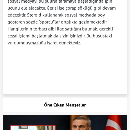
sosyal medyayı bu şuurla taramaya başladığında ipin
ucunu ele alacaktır. Gerisi ise çorap söküğü gibi devam
edecektir. Steroid kullanarak sosyal medyada boy
gösteren sözde “sporcu”lar ortalıkta gezinmektedir.
Hangilerinin torbacı gibi ilaç sattığını bulmak, gerekli
cezai işlemi başlatmak da sizin işinizdir. Bu husustaki
vurdumduymazlığa işaret etmekteyiz.
Öne Çıkan Manşetler