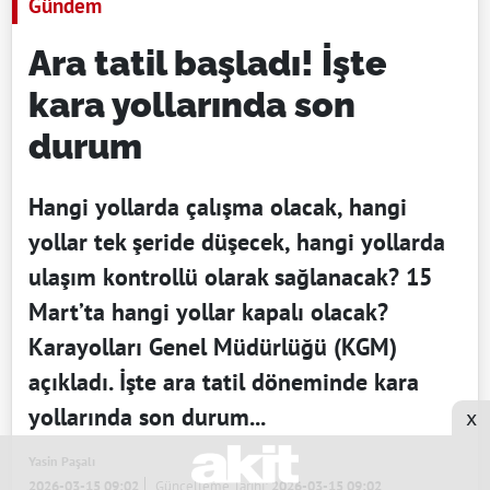
Gündem
Ara tatil başladı! İşte
kara yollarında son
durum
Hangi yollarda çalışma olacak, hangi
yollar tek şeride düşecek, hangi yollarda
ulaşım kontrollü olarak sağlanacak? 15
Mart’ta hangi yollar kapalı olacak?
Karayolları Genel Müdürlüğü (KGM)
açıkladı. İşte ara tatil döneminde kara
yollarında son durum...
x
Yasin Paşalı
2026-03-15 09:02
Güncelleme Tarihi:
2026-03-15 09:02