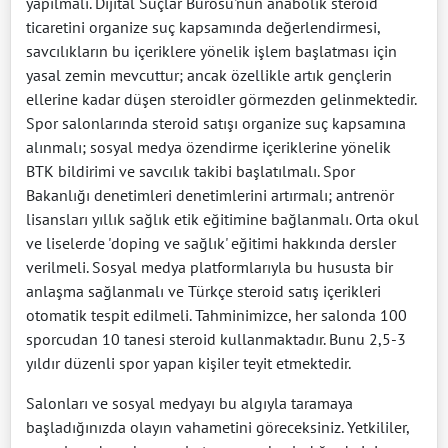
yapılmalı. Dijital Suçlar Bürosu'nun anabolik steroid
ticaretini organize suç kapsamında değerlendirmesi,
savcılıkların bu içeriklere yönelik işlem başlatması için
yasal zemin mevcuttur; ancak özellikle artık gençlerin
ellerine kadar düşen steroidler görmezden gelinmektedir.
Spor salonlarında steroid satışı organize suç kapsamına
alınmalı; sosyal medya özendirme içeriklerine yönelik
BTK bildirimi ve savcılık takibi başlatılmalı. Spor
Bakanlığı denetimleri denetimlerini artırmalı; antrenör
lisansları yıllık sağlık etik eğitimine bağlanmalı. Orta okul
ve liselerde 'doping ve sağlık' eğitimi hakkında dersler
verilmeli. Sosyal medya platformlarıyla bu hususta bir
anlaşma sağlanmalı ve Türkçe steroid satış içerikleri
otomatik tespit edilmeli. Tahminimizce, her salonda 100
sporcudan 10 tanesi steroid kullanmaktadır. Bunu 2,5-3
yıldır düzenli spor yapan kişiler teyit etmektedir.
Salonları ve sosyal medyayı bu algıyla taramaya
başladığınızda olayın vahametini göreceksiniz. Yetkililer,