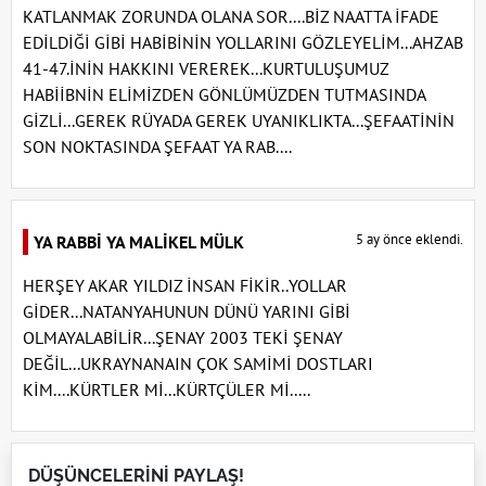
KATLANMAK ZORUNDA OLANA SOR....BİZ NAATTA İFADE
EDİLDİĞİ GİBİ HABİBİNİN YOLLARINI GÖZLEYELİM...AHZAB
41-47.İNİN HAKKINI VEREREK...KURTULUŞUMUZ
HABİİBNİN ELİMİZDEN GÖNLÜMÜZDEN TUTMASINDA
GİZLİ...GEREK RÜYADA GEREK UYANIKLIKTA...ŞEFAATİNİN
SON NOKTASINDA ŞEFAAT YA RAB....
5 ay önce eklendi.
YA RABBİ YA MALİKEL MÜLK
HERŞEY AKAR YILDIZ İNSAN FİKİR..YOLLAR
GİDER...NATANYAHUNUN DÜNÜ YARINI GİBİ
OLMAYALABİLİR...ŞENAY 2003 TEKİ ŞENAY
DEĞİL...UKRAYNANAIN ÇOK SAMİMİ DOSTLARI
KİM....KÜRTLER Mİ...KÜRTÇÜLER Mİ.....
DÜŞÜNCELERİNİ PAYLAŞ!