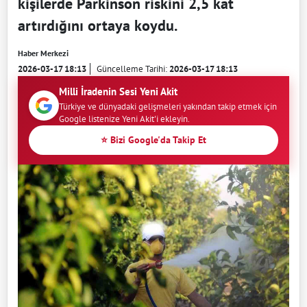
kişilerde Parkinson riskini 2,5 kat
artırdığını ortaya koydu.
Haber Merkezi
2026-03-17 18:13
Güncelleme Tarihi:
2026-03-17 18:13
Milli İradenin Sesi Yeni Akit
Türkiye ve dünyadaki gelişmeleri yakından takip etmek için
Google listenize Yeni Akit'i ekleyin.
⭐ Bizi Google'da Takip Et