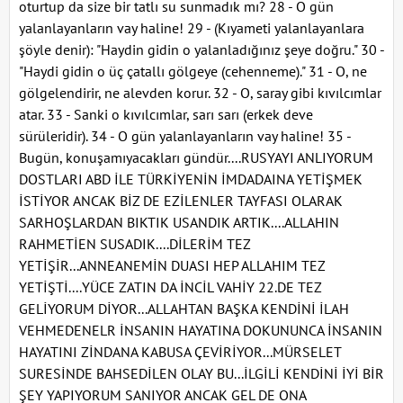
oturtup da size bir tatlı su sunmadık mı? 28 - O gün
yalanlayanların vay haline! 29 - (Kıyameti yalanlayanlara
şöyle denir): "Haydin gidin o yalanladığınız şeye doğru." 30 -
"Haydi gidin o üç çatallı gölgeye (cehenneme)." 31 - O, ne
gölgelendirir, ne alevden korur. 32 - O, saray gibi kıvılcımlar
atar. 33 - Sanki o kıvılcımlar, sarı sarı (erkek deve
sürüleridir). 34 - O gün yalanlayanların vay haline! 35 -
Bugün, konuşamıyacakları gündür....RUSYAYI ANLIYORUM
DOSTLARI ABD İLE TÜRKİYENİN İMDADAINA YETİŞMEK
İSTİYOR ANCAK BİZ DE EZİLENLER TAYFASI OLARAK
SARHOŞLARDAN BIKTIK USANDIK ARTIK....ALLAHIN
RAHMETİEN SUSADIK....DİLERİM TEZ
YETİŞİR...ANNEANEMİN DUASI HEP ALLAHIM TEZ
YETİŞTİ....YÜCE ZATIN DA İNCİL VAHİY 22.DE TEZ
GELİYORUM DİYOR...ALLAHTAN BAŞKA KENDİNİ İLAH
VEHMEDENELR İNSANIN HAYATINA DOKUNUNCA İNSANIN
HAYATINI ZİNDANA KABUSA ÇEVİRİYOR...MÜRSELET
SURESİNDE BAHSEDİLEN OLAY BU...İLGİLİ KENDİNİ İYİ BİR
ŞEY YAPIYORUM SANIYOR ANCAK GEL DE ONA