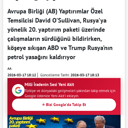
Avrupa Birliği (AB) Yaptırımlar Özel
Temsilcisi David O'Sullivan, Rusya'ya
yönelik 20. yaptırım paketi üzerinde
çalışmaların sürdüğünü bildirirken,
köşeye sıkışan ABD ve Trump Rusya’nın
petrol yasağını kaldırıyor
AA
2026-03-17 18:12
Güncelleme Tarihi:
2026-03-17 18:13
Milli İradenin Sesi Yeni Akit
Türkiye ve dünyadaki gelişmeleri yakından takip etmek için
Google listenize Yeni Akit'i ekleyin.
⭐ Bizi Google'da Takip Et