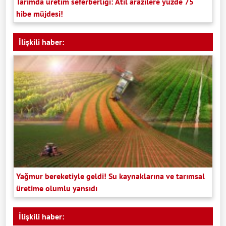
Tarımda üretim seferberliği: Atıl arazilere yüzde 75
hibe müjdesi!
İlişkili haber:
Yağmur bereketiyle geldi! Su kaynaklarına ve tarımsal
üretime olumlu yansıdı
İlişkili haber: