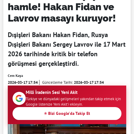
hamle! Hakan Fidan ve
Lavrov masayı kuruyor!
Dışişleri Bakanı Hakan Fidan, Rusya
Dışişleri Bakanı Sergey Lavrov ile 17 Mart
2026 tarihinde kritik bir telefon
görüşmesi gerçekleştirdi.
Cem Kaya
2026-03-17 17:54
Güncelleme Tarihi:
2026-03-17 17:54
Milli İradenin Sesi Yeni Akit
Türkiye ve dünyadaki gelişmeleri yakından takip etmek için
Google listenize Yeni Akit'i ekleyin.
⭐ Bizi Google'da Takip Et