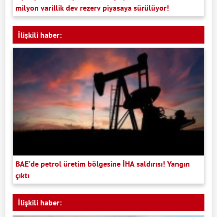
milyon varillik dev rezerv piyasaya sürülüyor!
İlişkili haber:
BAE'de petrol üretim bölgesine İHA saldırısı! Yangın
çıktı
İlişkili haber: