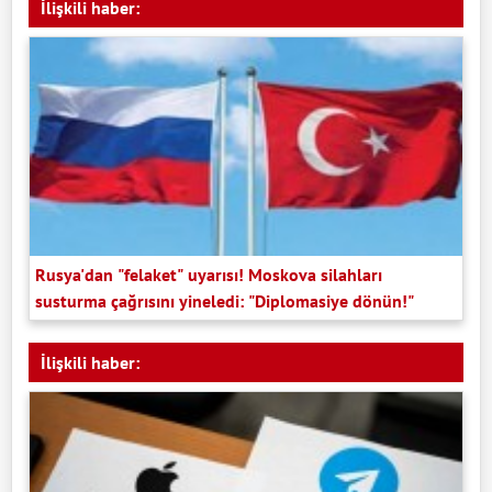
İlişkili haber:
Rusya'dan "felaket" uyarısı! Moskova silahları
susturma çağrısını yineledi: "Diplomasiye dönün!"
İlişkili haber: