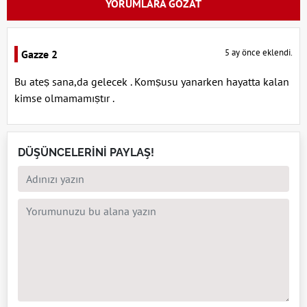
YORUMLARA GÖZAT
5 ay önce eklendi.
Gazze 2
Bu ateṣ sana,da gelecek . Komṣusu yanarken hayatta kalan
kimse olmamamıṣtır .
DÜŞÜNCELERİNİ PAYLAŞ!