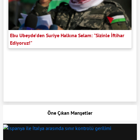
Ebu Ubeyde’den Suriye Halkına Selam: "Sizinle İftihar
Ediyoruz!"
Öne Çıkan Manşetler