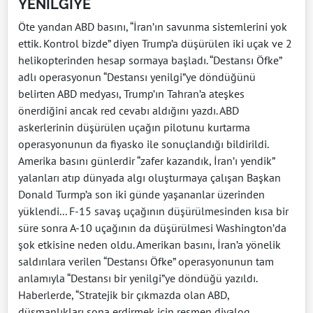
YENİLGİYE
Öte yandan ABD basını, “İran’ın savunma sistemlerini yok
ettik. Kontrol bizde” diyen Trump’a düşürülen iki uçak ve 2
helikopterinden hesap sormaya başladı. “Destansı Öfke”
adlı operasyonun “Destansı yenilgi”ye döndüğünü
belirten ABD medyası, Trump’ın Tahran’a ateşkes
önerdiğini ancak red cevabı aldığını yazdı. ABD
askerlerinin düşürülen uçağın pilotunu kurtarma
operasyonunun da fiyasko ile sonuçlandığı bildirildi.
Amerika basını günlerdir “zafer kazandık, İran’ı yendik”
yalanları atıp dünyada algı oluşturmaya çalışan Başkan
Donald Turmp’a son iki günde yaşananlar üzerinden
yüklendi... F-15 savaş uçağının düşürülmesinden kısa bir
süre sonra A-10 uçağının da düşürülmesi Washington’da
şok etkisine neden oldu. Amerikan basını, İran’a yönelik
saldırılara verilen “Destansı Öfke” operasyonunun tam
anlamıyla “Destansı bir yenilgi”ye döndüğü yazıldı.
Haberlerde, “Stratejik bir çıkmazda olan ABD,
düşmanlıkları sona erdirmek için resmen diyalog