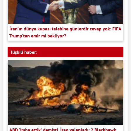
İran’ın dünya kupası talebine günlerdir cevap yok: FIFA
Trump'tan emir mi bekliyor?
İlişkili haber:
ABD ‘imha ettik’ demişti, İran yalanladı: 2 Blackhawk