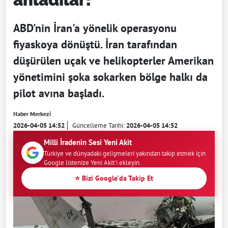
ABD'nin İran'a yönelik operasyonu
fiyaskoya dönüştü. İran tarafından
düşürülen uçak ve helikopterler Amerikan
yönetimini şoka sokarken bölge halkı da
pilot avına başladı.
Haber Merkezi
2026-04-05 14:52
Güncelleme Tarihi:
2026-04-05 14:52
Milli İradenin Sesi Yeni Akit
Türkiye ve dünyadaki gelişmeleri yakından takip etmek için
Google listenize Yeni Akit'i ekleyin.
⭐ Bizi Google'da Takip Et