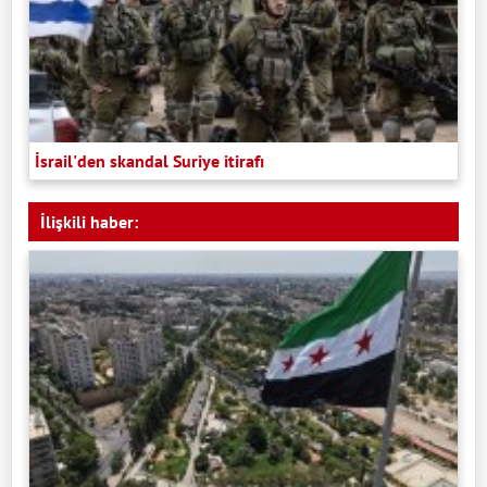
İsrail'den skandal Suriye itirafı
İlişkili haber: