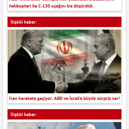
helikopteri ile C-130 uçağını biz düşürdük
İlişkili haber:
İran harekete geçiyor: ABD ve İsrail’e büyük sürpriz var!
İlişkili haber: