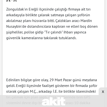
Zonguldak'ın Ereğli ilçesinde çalıştığı firmaya ait tırı
arkadaşıyla birlikte çalarak satmaya çalışan şoförün
akılalmaz planı hüsranla bitti. Çaldıkları aracı Mardin
Nusaybin'de dolandırıcılara kaptıran ve elleri boş dönen
şüpheliler, polise gidip "Tır çalındı" ihbarı yapınca
güvenlik kameralarına takılarak tutuklandı.
Edinilen bilgiye göre olay, 29 Mart Pazar günü meydana
geldi. Ereğli ilçesinde faaliyet gösteren bir firmada şoför
x
olarak çalışan M.Ç., arkadaşı İ.E. ile birlikte idaresindeki
tırı çalmak için plan yaptı. Gece saatlerinde tırın GPS
sistemini devre dışı bırakan şahıslar, aracı 10 dakika