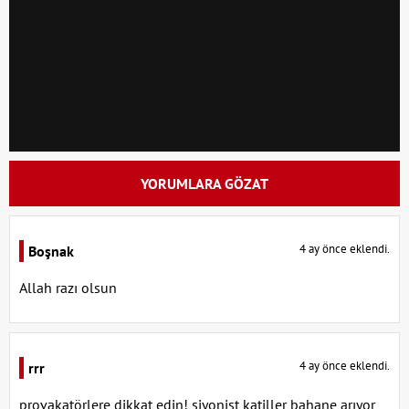
YORUMLARA GÖZAT
4 ay önce eklendi.
Boşnak
Allah razı olsun
4 ay önce eklendi.
rrr
provakatörlere dikkat edin! siyonist katiller bahane arıyor