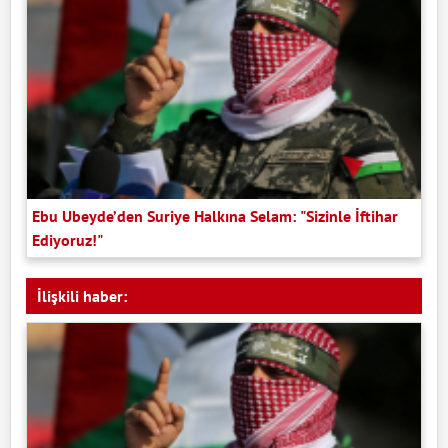
Ebu Ubeyde’den Suriye Halkına Selam: "Sizinle İftihar
Ediyoruz!"
İlişkili haber: