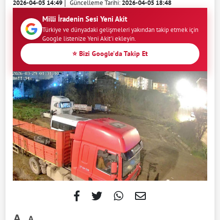
2026-04-05 14:49
Güncelleme Tarihi:
2026-04-05 18:48
Milli İradenin Sesi Yeni Akit
Türkiye ve dünyadaki gelişmeleri yakından takip etmek için
Google listenize Yeni Akit'i ekleyin.
⭐ Bizi Google'da Takip Et
-