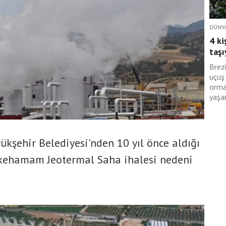
DÜNY
4 ki
taş
Brezi
uçuş 
orma
yaşam
yükşehir Belediyesi'nden 10 yıl önce aldığı
kkehamam Jeotermal Saha ihalesi nedeni