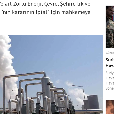
 ait Zorlu Enerji, Çevre, Şehircilik ve
ğı'nın kararının iptali için mahkemeye
GÜND
Suri
Hava
Suri
Haval
Havac
yönet