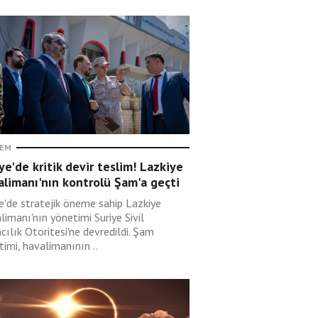
EM
ye'de kritik devir teslim! Lazkiye
limanı'nın kontrolü Şam'a geçti
ye'de stratejik öneme sahip Lazkiye
imanı'nın yönetimi Suriye Sivil
ılık Otoritesi'ne devredildi. Şam
imi, havalimanının ..