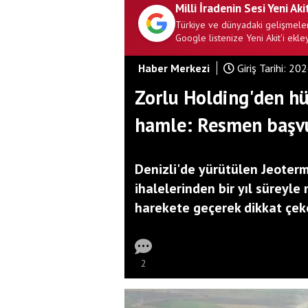
Milli İradenin Sesi Yeni Aki
Türkiye ve dünyadaki gelişmeler
Google listenize Yeni Akit'i ekley
Haber Merkezi
Giriş Tarihi:
202
Zorlu Holding'den h
hamle: Resmen başv
Denizli'de yürütülen Jeoter
ihalelerinden bir yıl süreyle 
harekete geçerek dikkat çek
2