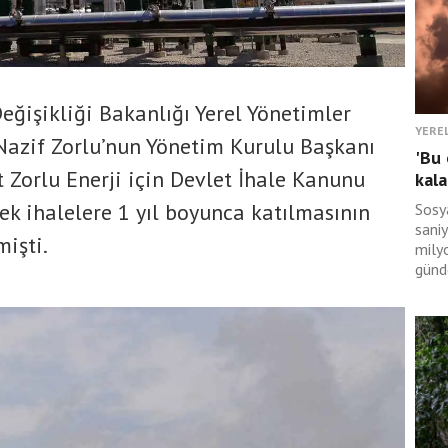
Değişikliği Bakanlığı Yerel Yönetimler
YERE
azif Zorlu’nun Yönetim Kurulu Başkanı
'Bu 
t Zorlu Enerji için Devlet İhale Kanunu
kala
ek ihalelere 1 yıl boyunca katılmasının
Sosy
sani
mişti.
milyo
günd