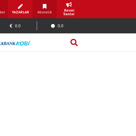
Resmi
ber
YAZARLAR
Abonelik
İlanlar
0.0
0.0