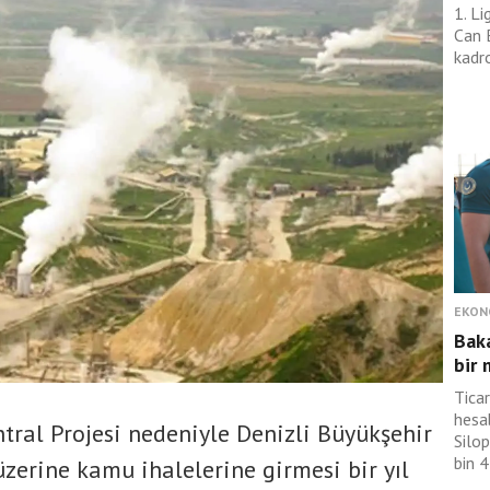
1. Li
Can 
kadr
EKON
Baka
bir 
Tica
hesa
ntral Projesi nedeniyle Denizli Büyükşehir
Silo
bin 4
üzerine kamu ihalelerine girmesi bir yıl