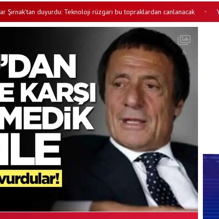
ak'tan duyurdu: Teknoloji rüzgarı bu topraklardan canlanacak
Yapay ze
•
6