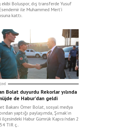
g ekibi Boluspor, dış transferde Yusuf
Esendemir ile Muhammed Mert’i
osuna kattı.
OMI
n Bolat duyurdu Rekorlar yılında
müjde de Habur’dan geldi
ret Bakanı Ömer Bolat, sosyal medya
bından yaptığı paylaşımda, Şırnak'ın
pi ilçesindeki Habur Gümrük Kapısı'ndan 2
54 TIR ç..