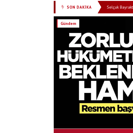
 arasında danışıklı döğüş! Katil vitrine oynuyor
Selçuk Bayraktar Şırn
SON DAKİKA
•
Gündem