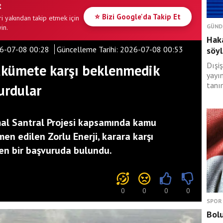
t
⭐ Bizi Google'da Takip Et
i yakından takip etmek için
GÜND
in.
Haka
6-07-08 00:28
Güncelleme Tarihi:
2026-07-08 00:53
söyl
Dışiş
ükümete karşı beklenmedik
yayı
tanım
urdular
mal Santral Projesi kapsamında kamu
men edilen Zorlu Enerji, karara karşı
en bir başvuruda bulundu.
0
0
0
0
SPOR
Bolu