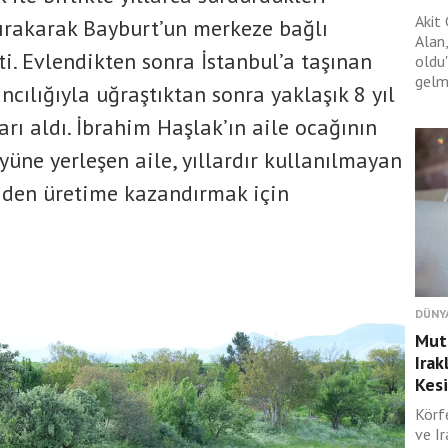
Akit
bırakarak Bayburt’un merkeze bağlı
Alan,
i. Evlendikten sonra İstanbul’a taşınan
oldu
gelme
ancılığıyla uğraştıktan sonra yaklaşık 8 yıl
rı aldı. İbrahim Haşlak’ın aile ocağının
üne yerleşen aile, yıllardır kullanılmayan
niden üretime kazandırmak için
DÜNY
Muta
Irak
Kesi
Körf
ve I