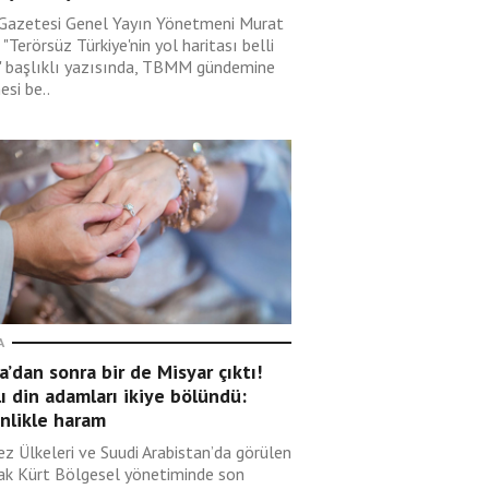
 Gazetesi Genel Yayın Yönetmeni Murat
 "Terörsüz Türkiye'nin yol haritası belli
" başlıklı yazısında, TBMM gündemine
si be..
A
’dan sonra bir de Misyar çıktı!
lı din adamları ikiye bölündü:
nlikle haram
ez Ülkeleri ve Suudi Arabistan’da görülen
rak Kürt Bölgesel yönetiminde son