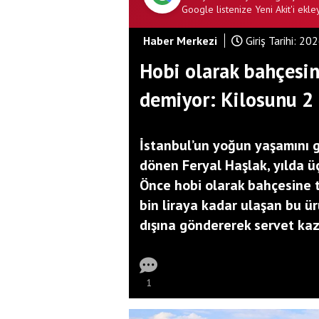
Google listenize Yeni Akit'i ekley
Haber Merkezi
Giriş Tarihi:
202
Hobi olarak bahçesin
demiyor: Kilosunu 2 b
İstanbul’un yoğun yaşamını 
dönen Feryal Haşlak, yılda ü
Önce hobi olarak bahçesine t
bin liraya kadar ulaşan bu ür
dışına göndererek servet kaz
1