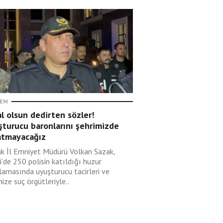
EM
l olsun dedirten sözler!
turucu baronlarını şehrimizde
atmayacağız
ak İl Emniyet Müdürü Volkan Sazak,
i’de 250 polisin katıldığı huzur
lamasında uyuşturucu tacirleri ve
ize suç örgütleriyle..