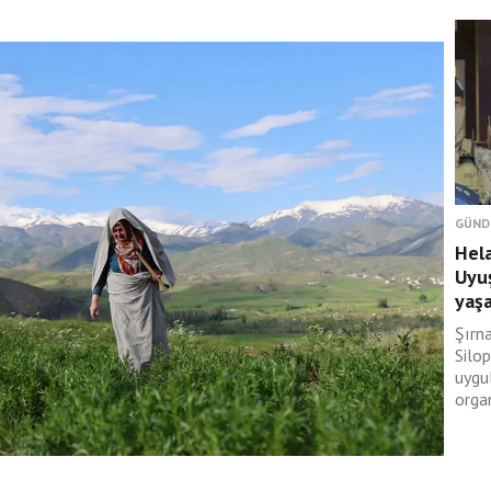
GÜND
Hela
Uyuş
yaş
Şırn
Silop
uygu
organ