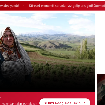
yandı!
Küresel ekonomik sorunlar vız gelip tırıs gitti! Otomotiv sekt
•
7
t
⭐ Bizi Google'da Takip Et
i yakından takip etmek için