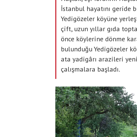
İstanbul hayatını geride 
Yedigözeler köyüne yerleşt
çift, uzun yıllar gıda topt
önce köylerine dönme kara
bulunduğu Yedigözeler köy
ata yadigârı arazileri ye
çalışmalara başladı.