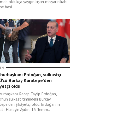
mde oldukça yaygınlaşan ‘misyar nikahı’
ne başl..
EM
hurbaşkanı Erdoğan, suikastçı
Ö'cü Burkay Karatepe'den
yetçi oldu
urbaşkanı Recep Tayiip Erdoğan,
'nün suikast timindeki Burkay
tepe'den şikâyetçi oldu. Erdoğan'ın
atı Hüseyin Aydın, 15 Temm..