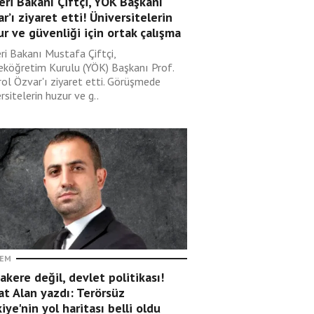
leri Bakanı Çiftçi, YÖK Başkanı
r’ı ziyaret etti! Üniversitelerin
r ve güvenliği için ortak çalışma
eri Bakanı Mustafa Çiftçi,
eköğretim Kurulu (YÖK) Başkanı Prof.
rol Özvar'ı ziyaret etti. Görüşmede
rsitelerin huzur ve g..
EM
kere değil, devlet politikası!
t Alan yazdı: Terörsüz
iye'nin yol haritası belli oldu