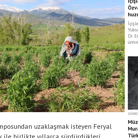
İçiş
Özva
huzu
İçişl
Yüks
Dr. E
ünive
GÜND
Müza
mposundan uzaklaşmak isteyen Feryal
Mura
Türk
 ile birlikte yıllarca sürdürdükleri