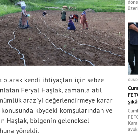
döne
üzeri
k olarak kendi ihtiyaçları için sebze
GÜND
Cum
anlatan Feryal Haşlak, zamanla atıl
FET
nümlük araziyi değerlendirmeye karar
şikâ
er konusunda köydeki komşularından ve
Cumh
FETÖ
an Haşlak, bölgenin geleneksel
Kara
avuk
rhuna yöneldi.