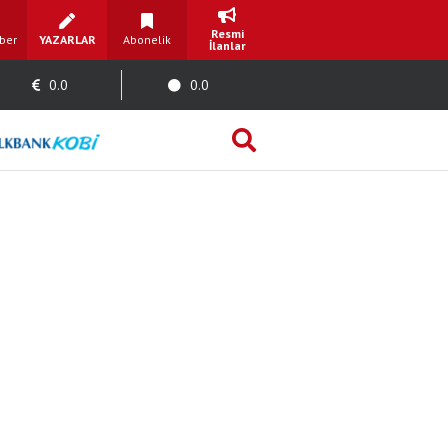
Resmi
ber
YAZARLAR
Abonelik
İlanlar
0.0
0.0