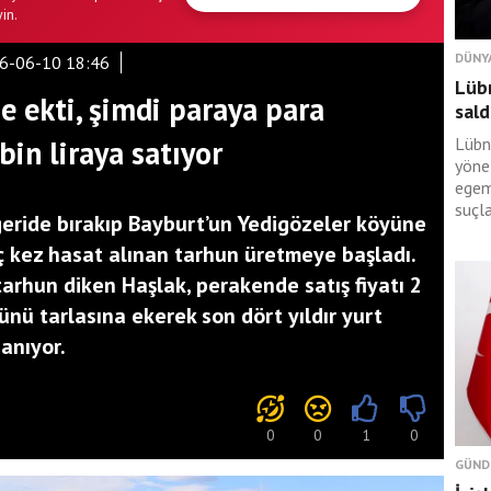
in.
DÜNY
6-06-10 18:46
Lüb
e ekti, şimdi paraya para
sald
in liraya satıyor
Lübn
yöne
egem
suçl
geride bırakıp Bayburt’un Yedigözeler köyüne
ç kez hasat alınan tarhun üretmeye başladı.
arhun diken Haşlak, perakende satış fiyatı 2
ünü tarlasına ekerek son dört yıldır yurt
anıyor.
0
0
1
0
GÜND