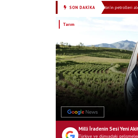
dırdı: Salah maaşını ilk geceden çıkardı
Putin'in petrolleri alev alev 
SON DAKİKA
•
Tarım
Milli İradenin Sesi Yeni Aki
Türkiye ve dünyadaki gelişmeler