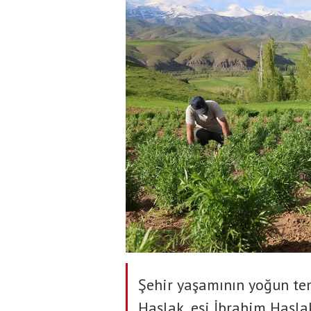
Şehir yaşamının yoğun te
Haşlak, eşi İbrahim Haşlak