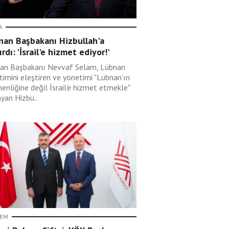
A
nan Başbakanı Hizbullah'a
ırdı: 'İsrail'e hizmet ediyor!'
an Başbakanı Nevvaf Selam, Lübnan
timini eleştiren ve yönetimi "Lübnan'ın
enliğine değil İsrail'e hizmet etmekle"
ayan Hizbu..
EM