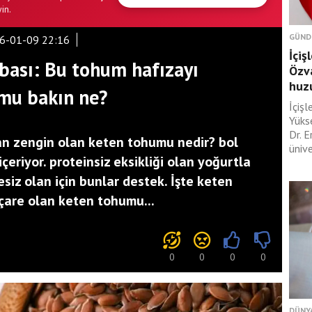
in.
GÜND
6-01-09 22:16
İçiş
bası: Bu tohum hafızayı
Özva
huzu
umu bakın ne?
İçişl
Yüks
Dr. E
n zengin olan keten tohumu nedir? bol
ünive
çeriyor. proteinsiz eksikliği olan yoğurtla
siz olan için bunlar destek. İşte keten
çare olan keten tohumu...
0
0
0
0
DÜNY