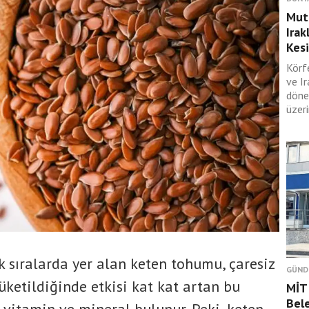
Muta
Irak
Kesi
Körf
ve I
döne
üzeri
k sıralarda yer alan keten tohumu, çaresiz
GÜND
üketildiğinde etkisi kat kat artan bu
MİT 
Bele