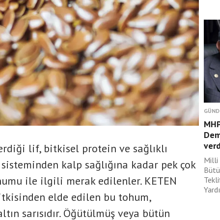
GÜND
MHP’
Dem
verd
iği lif, bitkisel protein ve sağlıklı
Mill
 sisteminden kalp sağlığına kadar pek çok
Bütü
humu ile ilgili merak edilenler. KETEN
Tekl
Yardı
kisinden elde edilen bu tohum,
altın sarısıdır. Öğütülmüş veya bütün