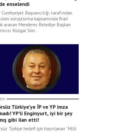
nde enselendi
r Cumhuriyet Başsavcılığı tarafından
tülen soruşturma kapsamında firari
ak aranan Menderes Belediye Başkan
ımcısı Rüzgar Sön..
EM
rsüz Türkiye’ye İP ve YP imza
adı! YP’li Enginyurt, iyi bir şey
ış gibi ilan etti!
süz Türkiye hedefi için hazırlanan “Milli