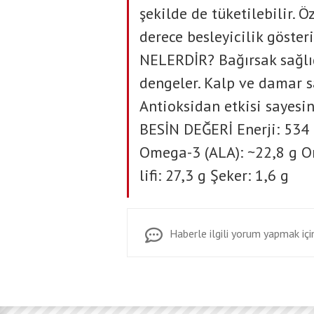
şekilde de tüketilebilir. Ö
derece besleyicilik gös
NELERDİR? Bağırsak sağlığ
dengeler. Kalp ve damar sağl
Antioksidan etkisi saye
BESİN DEĞERİ Enerji: 534 
Omega-3 (ALA): ~22,8 g O
lifi: 27,3 g Şeker: 1,6 g
Haberle ilgili yorum yapmak için