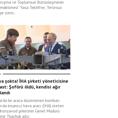
nışma ve Toplumsal Bütünleşmenin
ndirilmesi” Yasa Teklifi’ne, Terörsüz
ye sürec..
A
a şokta! İHA şirketi yöneticisine
ast: Şoförü öldü, kendisi ağır
landı
a'da bir araca düzenlenen bombalı
rıda insansız hava aracı (İHA) üreten
dronzavod şirketinin Genel Müdürü
mir Tkachuk ağır..