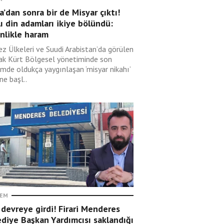
’dan sonra bir de Misyar çıktı!
lı din adamları ikiye bölündü:
nlikle haram
ez Ülkeleri ve Suudi Arabistan’da görülen
rak Kürt Bölgesel yönetiminde son
mde oldukça yaygınlaşan ‘misyar nikahı’
ne başl..
EM
devreye girdi! Firari Menderes
diye Başkan Yardımcısı saklandığı