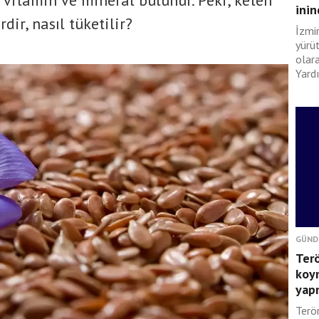
 vitamin ve mineral bulunur. Peki, keten
ini
ir, nasıl tüketilir?
İzmi
yürü
olar
Yard
GÜND
Terö
koym
yapm
Terör