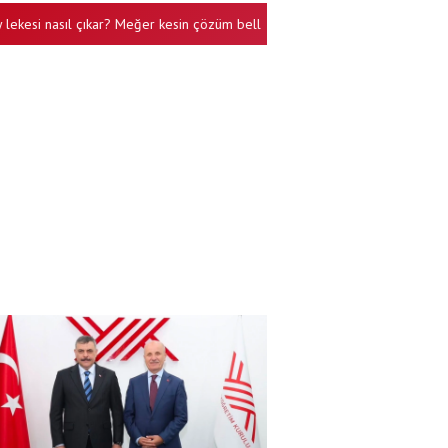
i nasıl çıkar? Meğer kesin çözüm belli: Tek başına rakipsiz hiç hesaba katmad