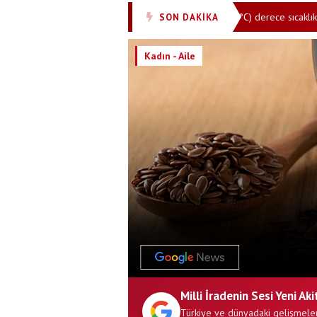
araştırıldı:İştahı keser mi? Hazırlık için 212 °F (100 °C) derece sıcaklık olmal
SON DAKİKA
Kadın - Aile
Milli İradenin Sesi Yeni Aki
Türkiye ve dünyadaki gelişmeler