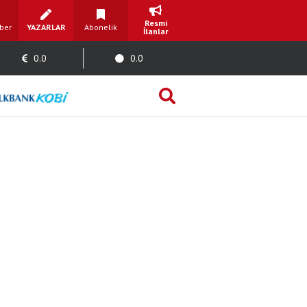
Resmi
ber
YAZARLAR
Abonelik
İlanlar
0.0
0.0