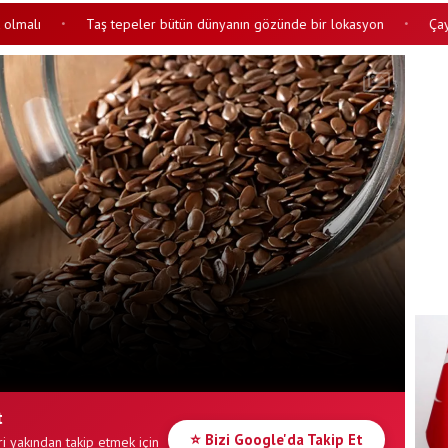
ı
Taş tepeler bütün dünyanın gözünde bir lokasyon
Çay lekes
•
•
4
t
⭐ Bizi Google'da Takip Et
i yakından takip etmek için