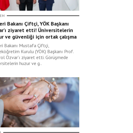
EM
leri Bakanı Çiftçi, YÖK Başkanı
r’ı ziyaret etti! Üniversitelerin
r ve güvenliği için ortak çalışma
eri Bakanı Mustafa Çiftçi,
eköğretim Kurulu (YÖK) Başkanı Prof.
rol Özvar'ı ziyaret etti. Görüşmede
rsitelerin huzur ve g..
A