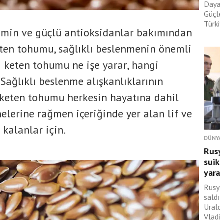
Daya
Güçle
Türki
tamin ve güçlü antioksidanlar bakımından
eten tohumu, sağlıklı beslenmenin önemli
i keten tohumu ne işe yarar, hangi
 Sağlıklı beslenme alışkanlıklarının
 keten tohumu herkesin hayatına dahil
elerine rağmen içeriğinde yer alan lif ve
z kalanlar için.
DÜNY
Rusy
suik
yara
Rusy
saldı
Ural
Vladi