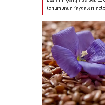
besinin içeriğinde pek çok
tohumunun faydaları nelerd