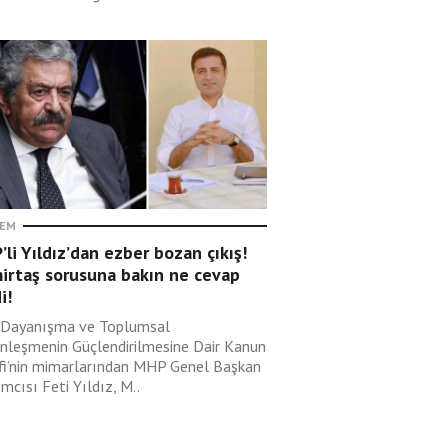
EM
li Yıldız’dan ezber bozan çıkış!
irtaş sorusuna bakın ne cevap
i!
i Dayanışma ve Toplumsal
nleşmenin Güçlendirilmesine Dair Kanun
ifi’nin mimarlarından MHP Genel Başkan
mcısı Feti Yıldız, M..