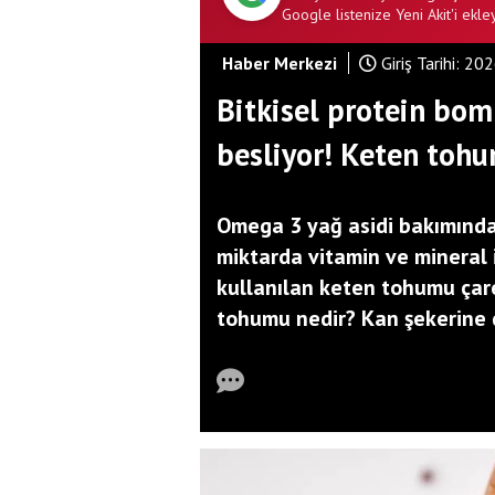
Google listenize Yeni Akit'i ekley
Haber Merkezi
Giriş Tarihi:
202
Bitkisel protein bom
besliyor! Keten toh
Omega 3 yağ asidi bakımında
miktarda vitamin ve mineral i
kullanılan keten tohumu çare
tohumu nedir? Kan şekerine 