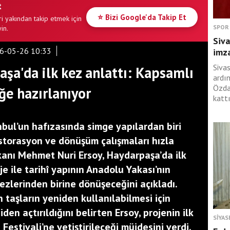
t
⭐ Bizi Google'da Takip Et
i yakından takip etmek için
SPOR
in.
Siva
6-05-26 10:33
imza
Siva
şa'da ilk kez anlattı: Kapsamlı
ardı
Özda
ğe hazırlanıyor
kattı
anbul’un hafızasında simge yapılardan biri
storasyon ve dönüşüm çalışmaları hızla
kanı Mehmet Nuri Ersoy, Haydarpaşa’da ilk
oje ile tarihî yapının Anadolu Yakası’nın
zlerinden birine dönüşeceğini açıkladı.
taşların yeniden kullanılabilmesi için
en açtırıldığını belirten Ersoy, projenin ilk
SIYAS
Festivali’ne yetiştirileceği müjdesini verdi.