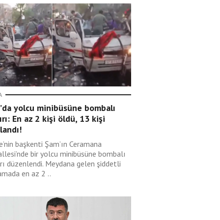
A
’da yolcu minibüsüne bombalı
ırı: En az 2 kişi öldü, 13 kişi
landı!
ye’nin başkenti Şam’ın Ceramana
llesi’nde bir yolcu minibüsüne bombalı
ırı düzenlendi. Meydana gelen şiddetli
amada en az 2 ..