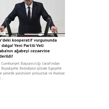
EM
ir’deki kooperatif vurgununda
 dalga! Yeni Partili Veli
aba’nın ağabeyi cezaevine
erildi!
r Cumhuriyet Başsavcılığı tarafından
 Büyükşehir Belediyesi iştiraki Egeşehir
ye yönelik yürütülen yolsuzluk ve ihaleye
 ..