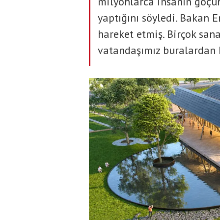
milyonlarca insanın göçün
yaptığını söyledi. Bakan E
hareket etmiş. Birçok san
vatandaşımız buralardan ha