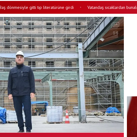
siyle gitti tıp literatürüne girdi
Vatandaş sıcaklardan bunaldı Vantila
•
14