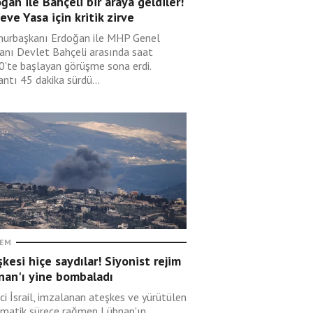
ğan ile Bahçeli bir araya geldiler!
eve Yasa için kritik zirve
urbaşkanı Erdoğan ile MHP Genel
anı Devlet Bahçeli arasında saat
0'te başlayan görüşme sona erdi.
ntı 45 dakika sürdü...
EM
kesi hiçe saydılar! Siyonist rejim
nan'ı yine bombaladı
ci İsrail, imzalanan ateşkes ve yürütülen
omatik sürece rağmen Lübnan'ın