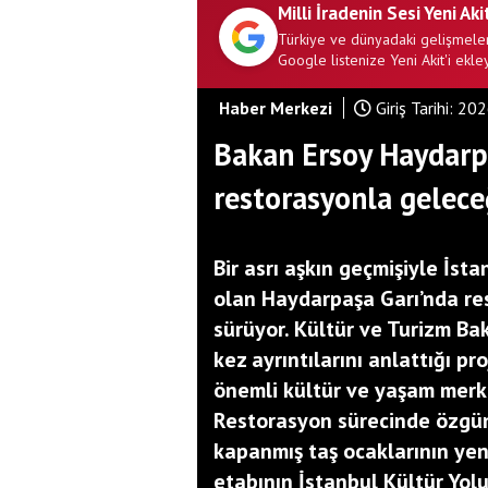
Milli İradenin Sesi Yeni Aki
Türkiye ve dünyadaki gelişmeler
Google listenize Yeni Akit'i ekley
Haber Merkezi
Giriş Tarihi:
202
Bakan Ersoy Haydarpa
restorasyonla gelece
Bir asrı aşkın geçmişiyle İst
olan Haydarpaşa Garı’nda re
sürüyor. Kültür ve Turizm Ba
kez ayrıntılarını anlattığı pr
önemli kültür ve yaşam merke
Restorasyon sürecinde özgün 
kapanmış taş ocaklarının yenid
etabının İstanbul Kültür Yolu 