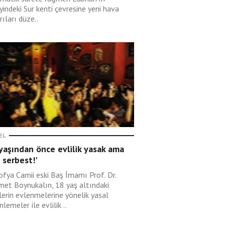
indeki Sur kenti çevresine yeni hava
rıları düze..
EL
yaşından önce evlilik yasak ama
 serbest!'
ofya Camii eski Baş İmamı Prof. Dr.
et Boynukalın, 18 yaş altındaki
lerin evlenmelerine yönelik yasal
lemeler ile evlilik ..