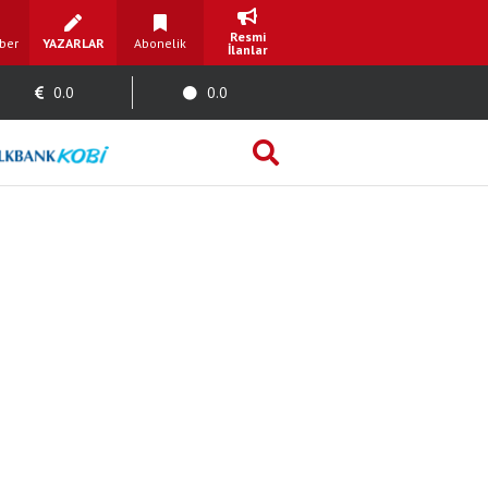
Resmi
ber
YAZARLAR
Abonelik
İlanlar
0.0
0.0