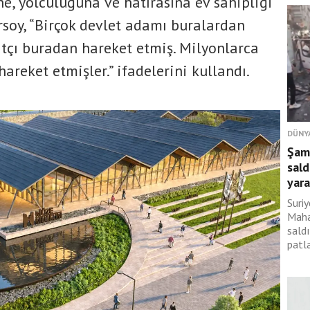
e, yolculuğuna ve hatırasına ev sahipliği
rsoy, “Birçok devlet adamı buralardan
atçı buradan hareket etmiş. Milyonlarca
reket etmişler.” ifadelerini kullandı.
DÜNY
Şam
sald
yara
Suri
Maha
sald
patl