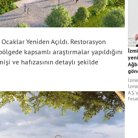
 Ocaklar Yeniden Açıldı. Restorasyon
GÜND
İzm
bölgede kapsamlı araştırmalar yapıldığını
yeni
mişi ve hafızasının detaylı şekilde
Ağb
gönd
İzmi
İzmir
A.Ş.'
fesat