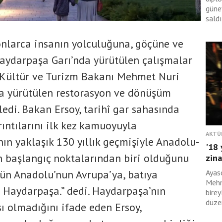
güney
saldı
onlarca insanın yolculuğuna, göçüne ve
Haydarpaşa Garı’nda yürütülen çalışmalar
.Kültür ve Turizm Bakanı Mehmet Nuri
da yürütülen restorasyon ve dönüşüm
ledi. Bakan Ersoy, tarihî gar sahasında
ıntılarını ilk kez kamuoyuyla
AKTÜ
ın yaklaşık 130 yıllık geçmişiyle Anadolu-
'18 
n başlangıç noktalarından biri olduğunu
zina
tün Anadolu’nun Avrupa’ya, batıya
Ayas
Mehm
 Haydarpaşa.” dedi. Haydarpaşa’nın
birey
düzen
ı olmadığını ifade eden Ersoy,