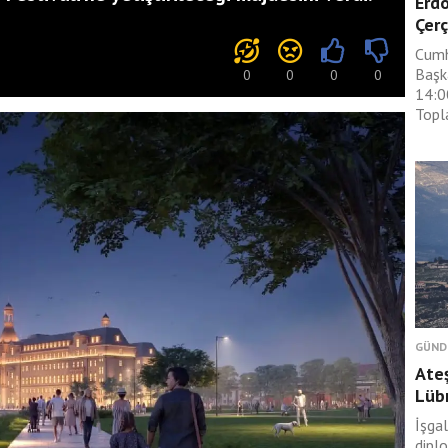
Erdo
Çerç
Cumh
Başk
0
0
0
0
14:0
Topla
GÜND
Ateş
Lüb
İşgal
dipl