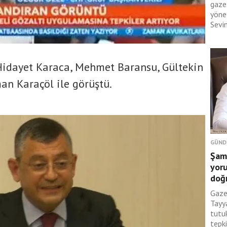
gaze
yönel
Sevin
Hidayet Karaca, Mehmet Baransu, Gültekin
an Karaçöl ile görüştü.
GÜND
Şami
yor
doğ
Gaze
Tayy
tutu
tepk