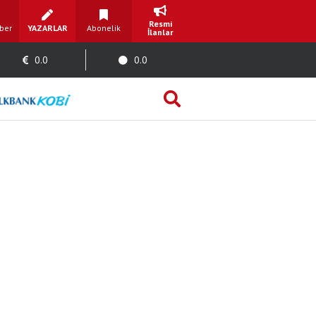
Resmi
ber
YAZARLAR
Abonelik
İlanlar
0.0
0.0