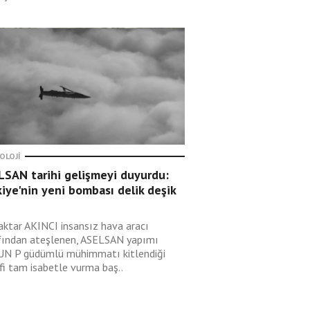
OLOJI
LSAN tarihi gelişmeyi duyurdu:
iye'nin yeni bombası delik deşik
aktar AKINCI insansız hava aracı
fından ateşlenen, ASELSAN yapımı
N P güdümlü mühimmatı kitlendiği
fi tam isabetle vurma baş..