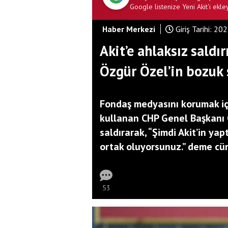
Google listenize Yeni Akit'i ekley
Haber Merkezi
Giriş Tarihi:
202
Akit’e ahlaksız saldırı
Özgür Özel’in bozuk s
Fondaş medyasını korumak içi
kullanan CHP Genel Başkanı 
saldırarak, “Şimdi Akit’in yap
ortak oluyorsunuz.” deme cüre
53