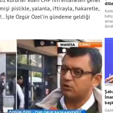
iz küfürler eden CHP’nin emaneten genel
dille
şi pislikle, yalanla, iftirayla, hakaretle,
Kork
.. İşte Özgür Özel’in gündeme geldiği
bahç
amac
durak
GÜND
Şab
İma
başk
Gaze