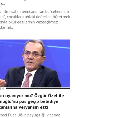
r...
u filmi sahnelerini andıran bu "cehennem
esi", çocuklara ahlaki değerleri öğretmek
ıyla okul gezilerinin vazgeçilmez
larınd..
EM
an uyanıyor mu? Özgür Özel ile
moğlu'nu pas geçip belediye
anlarına veryansın etti
teci Fuat Uğur, paylaştığı videoda