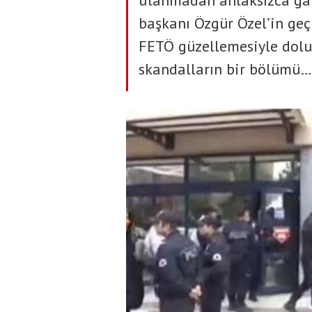
utanmadan ahlaksızca gal
başkanı Özgür Özel’in geçmi
FETÖ güzellemesiyle dolu!
skandalların bir bölümü…