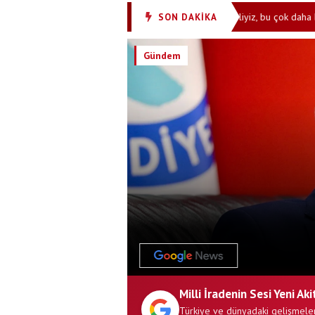
stan Türkiye gelişmesiyle çalkalanıyor: Endişelenmeliyiz, bu çok daha büyük
SON DAKİKA
Gündem
Milli İradenin Sesi Yeni Aki
Türkiye ve dünyadaki gelişmeler