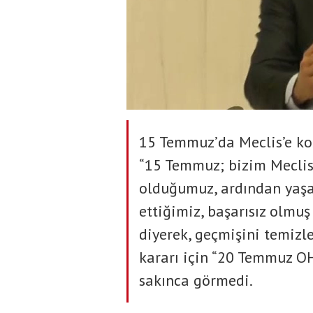
15 Temmuz’da Meclis’e koş
“15 Temmuz; bizim Meclis’
olduğumuz, ardından yaşan
ettiğimiz, başarısız olmuş
diyerek, geçmişini temizl
kararı için “20 Temmuz O
sakınca görmedi.