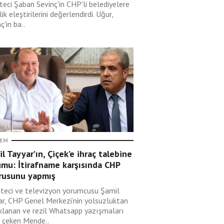
teci Şaban Sevinç'in CHP'li belediyelere
ik eleştirilerini değerlendirdi. Uğur,
ç'in ba..
EM
l Tayyar’ın, Çiçek’e ihraç talebine
umu: İtirafname karşısında CHP
rusunu yapmış
teci ve televizyon yorumcusu Şamil
ar, CHP Genel Merkezi’nin yolsuzluktan
klanan ve rezil Whatsapp yazışmaları
i çeken Mende..