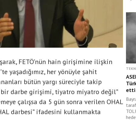
arak, FETÖ’nün hain girişimine ilişkin
TEKN
te yaşadığımız, her yönüyle şahit
ASE
anları bütün yargı süreciyle takip
Türk
etti
 bir darbe girişimi, tiyatro miyatro değil”
Bayr
emeye çalışsa da 5 gün sonra verilen OHAL
tara
HAL darbesi” ifadesini kullanmakta
TOLU
hede