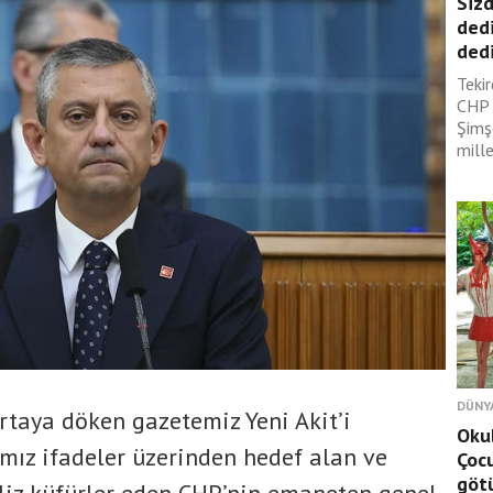
Sizd
dedi
dedi
Tekir
CHP 
Şimş
mille
DÜNY
ortaya döken gazetemiz Yeni Akit’i
Okul
mız ifadeler üzerinden hedef alan ve
Çocu
götü