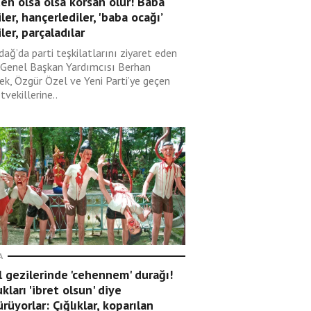
en olsa olsa korsan olur! Baba
ler, hançerlediler, 'baba ocağı’
ler, parçaladılar
dağ’da parti teşkilatlarını ziyaret eden
Genel Başkan Yardımcısı Berhan
ek, Özgür Özel ve Yeni Parti’ye geçen
tvekillerine..
A
 gezilerinde 'cehennem' durağı!
kları 'ibret olsun' diye
rüyorlar: Çığlıklar, koparılan