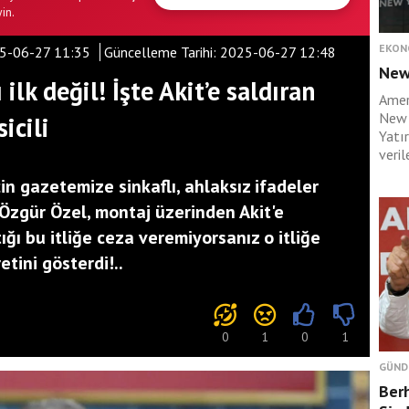
in.
EKON
5-06-27 11:35
Güncelleme Tarihi:
2025-06-27 12:48
New
 ilk değil! İşte Akit’e saldıran
Amer
New 
icili
Yatı
verile
n gazetemize sinkaflı, ahlaksız ifadeler
Özgür Özel, montaj üzerinden Akit'e
tığı bu itliğe ceza veremiyorsanız o itliğe
tini gösterdi!..
0
1
0
1
GÜND
Ber