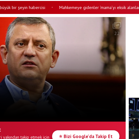
 bir şeyin habercisi
Mahkemeye gidenler ‘mama’yı eksik alanlar: Berh
•
22
t
⭐ Bizi Google'da Takip Et
i yakından takip etmek için