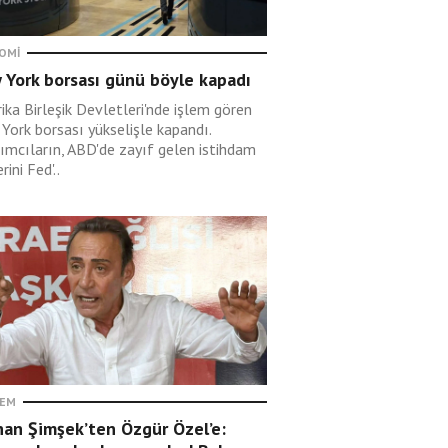
OMI
 York borsası günü böyle kapadı
ika Birleşik Devletleri'nde işlem gören
York borsası yükselişle kapandı.
rımcıların, ABD'de zayıf gelen istihdam
rini Fed'..
EM
han Şimşek’ten Özgür Özel’e: