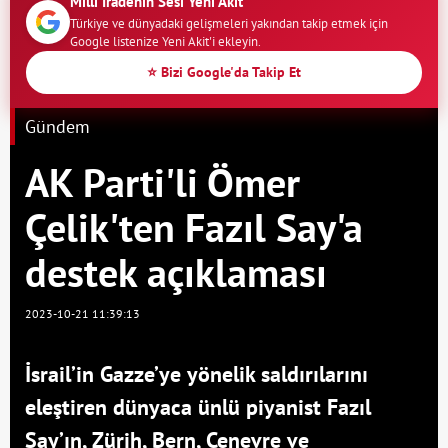
Milli İradenin Sesi Yeni Akit
Türkiye ve dünyadaki gelişmeleri yakından takip etmek için
Google listenize Yeni Akit'i ekleyin.
⭐ Bizi Google'da Takip Et
Gündem
AK Parti'li Ömer
Çelik'ten Fazıl Say'a
destek açıklaması
2023-10-21 11:39:13
İsrail’in Gazze’ye yönelik saldırılarını
eleştiren dünyaca ünlü piyanist Fazıl
Say’ın, Zürih, Bern, Cenevre ve