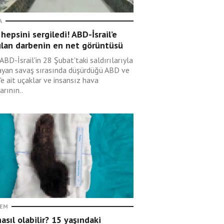
A
 hepsini sergiledi! ABD-İsrail’e
ulan darbenin en net görüntüsü
 ABD-İsrail'in 28 Şubat'taki saldırılarıyla
ayan savaş sırasında düşürdüğü ABD ve
l'e ait uçaklar ve insansız hava
arının..
EM
asıl olabilir? 15 yaşındaki