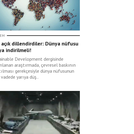
EM
 açık dillendirdiler: Dünya nüfusu
ya indirilmeli!
ainable Development dergisinde
mlanan araştırmada, çevresel baskının
tılması gerekçesiyle dünya nüfusunun
 vadede yarıya düş..