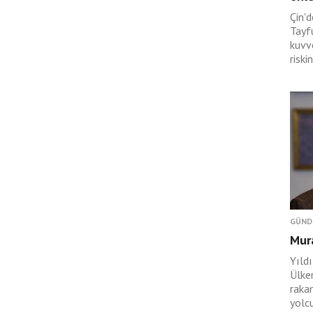
Çin'
Tayf
kuvve
riskin
GÜND
Mura
Yıld
Ülke
raka
yolcu