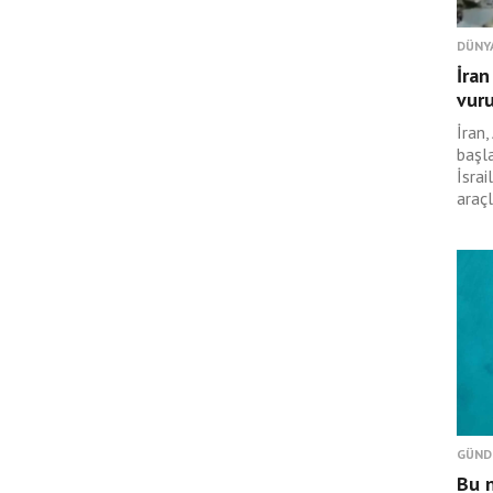
DÜNY
İran
vur
İran,
başl
İsrai
araçl
GÜND
Bu n