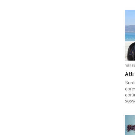
YERE
Atlı
Burdu
göre
görü
sosy