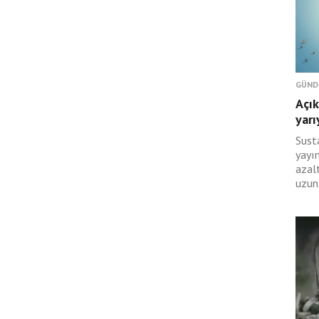
GÜND
Açık
yarı
Sust
yayı
azal
uzun