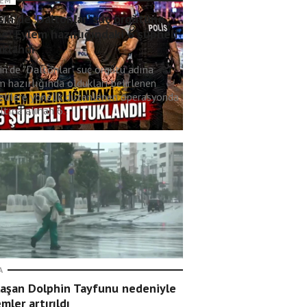
EM
in'de 'Daltonlar' suç örgütüne
e! Eylem hazırlığındaki 6 şüpheli
uklandı
in'de "Daltonlar" suç örgütü adına
m hazırlığında oldukları belirlenen
elilere yönelik düzenlenen operasyonda
tına alınan 6..
A
laşan Dolphin Tayfunu nedeniyle
mler artırıldı