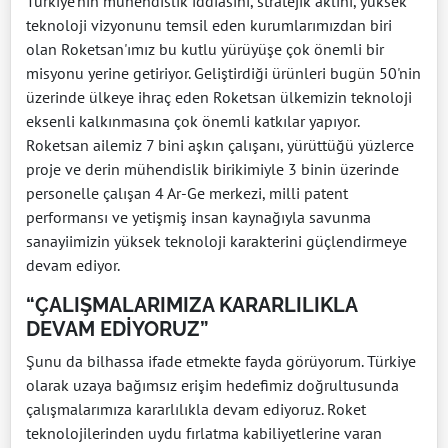
Türkiye'nin mühendislik iddiasını, stratejik aklını, yüksek
teknoloji vizyonunu temsil eden kurumlarımızdan biri
olan Roketsan'ımız bu kutlu yürüyüşe çok önemli bir
misyonu yerine getiriyor. Geliştirdiği ürünleri bugün 50'nin
üzerinde ülkeye ihraç eden Roketsan ülkemizin teknoloji
eksenli kalkınmasına çok önemli katkılar yapıyor.
Roketsan ailemiz 7 bini aşkın çalışanı, yürüttüğü yüzlerce
proje ve derin mühendislik birikimiyle 3 binin üzerinde
personelle çalışan 4 Ar-Ge merkezi, milli patent
performansı ve yetişmiş insan kaynağıyla savunma
sanayiimizin yüksek teknoloji karakterini güçlendirmeye
devam ediyor.
“ÇALIŞMALARIMIZA KARARLILIKLA
DEVAM EDİYORUZ”
Şunu da bilhassa ifade etmekte fayda görüyorum. Türkiye
olarak uzaya bağımsız erişim hedefimiz doğrultusunda
çalışmalarımıza kararlılıkla devam ediyoruz. Roket
teknolojilerinden uydu fırlatma kabiliyetlerine varan