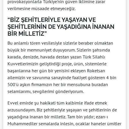
provokasyonlarla Türkiye'nin güven iklimine zarar
verilmesine müsaade etmeyeceğiz.
“BİZ ŞEHİTLERİYLE YAŞAYAN VE
ŞEHİTLERİNİN DE YAŞADIĞINA İNANAN
BİR MİLLETİZ”
Bu anlamlı tören vesilesiyle sizlerle beraber olmaktan
büyük bir memnuniyet duyuyorum. Sizlerin şahsında
karada, denizde, havada destan yazan Türk Silahlı
Kuvvetlerimizin geliştirdiği proje, ürün, sistemlerle
başarılarına her gün bir yenisini ekleyen Roketsan
ailemizin ve savunma sanayinde faaliyet gösteren 4 bin
500'ü aşkın firmamızın her bir mensubuna buradan
selamlarımı, sevgilerimi gönderiyorum.
Evvel emirde şu hakikati tüm kalbimle ifade etmek
arzusundayım. Biz şehitleriyle yaşayan ve şehitlerinin de
yaşadığına inanan bir milletiz. Tam bin yıldır; ezan-ı
Muhammediler semalarda inlesin, ocaklar haneler ümitler