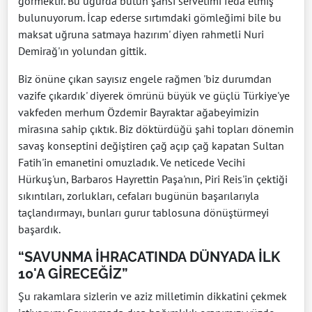
görmektir. Bu uğurda bütün şahsi servetimi feda etmiş
bulunuyorum. İcap ederse sırtımdaki gömleğimi bile bu
maksat uğruna satmaya hazırım' diyen rahmetli Nuri
Demirağ'ın yolundan gittik.
Biz önüne çıkan sayısız engele rağmen 'biz durumdan
vazife çıkardık' diyerek ömrünü büyük ve güçlü Türkiye'ye
vakfeden merhum Özdemir Bayraktar ağabeyimizin
mirasına sahip çıktık. Biz döktürdüğü şahi topları dönemin
savaş konseptini değiştiren çağ açıp çağ kapatan Sultan
Fatih'in emanetini omuzladık. Ve neticede Vecihi
Hürkuş'un, Barbaros Hayrettin Paşa'nın, Piri Reis'in çektiği
sıkıntıları, zorlukları, cefaları bugünün başarılarıyla
taçlandırmayı, bunları gurur tablosuna dönüştürmeyi
başardık.
“SAVUNMA İHRACATINDA DÜNYADA İLK
10'A GİRECEĞİZ”
Şu rakamlara sizlerin ve aziz milletimin dikkatini çekmek