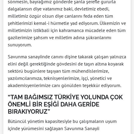
sönmesin, bayrağımız gönderde şanla şerefle gururla
dalgalansın diye vatanımız baki, devletimiz ebedi,
milletimiz özgür olsun diye canlarını feda eden tüm
şehitlerimizi kemal-i hürmetle yad ediyorum. Ülkemizin ve
milletimizin istikbali için kahramanca mücadele eden tüm
gazilerimize şahsım ve milletim adına şükranlarımı
sunuyorum.
Savunma sanayiinde canını dişine takarak çalışan yalnızca
elini değil gerektiğinde gövdesini de taşın altına koyarak
sektörü bugünlere taşıyan tüm mühendislerimize,
yazılımcılarımıza, teknisyenlerimize, işçi, yönetici ve
akademisyenlerimize canı gönülden teşekkür ediyorum.
“TAM BAĞIMSIZ TÜRKİYE YOLUNDA ÇOK
ÖNEMLİ BİR EŞİĞİ DAHA GERİDE
BIRAKIYORUZ”
Bütüncül yönetim kapasitesiyle bu çalışmaların uyum
içinde yürümesini sağlayan Savunma Sanayii