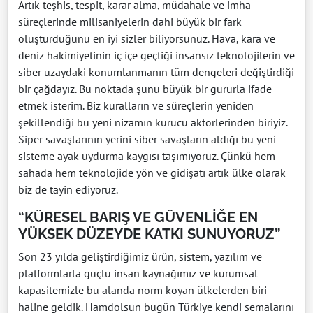
Artık teşhis, tespit, karar alma, müdahale ve imha
süreçlerinde milisaniyelerin dahi büyük bir fark
oluşturduğunu en iyi sizler biliyorsunuz. Hava, kara ve
deniz hakimiyetinin iç içe geçtiği insansız teknolojilerin ve
siber uzaydaki konumlanmanın tüm dengeleri değiştirdiği
bir çağdayız. Bu noktada şunu büyük bir gururla ifade
etmek isterim. Biz kuralların ve süreçlerin yeniden
şekillendiği bu yeni nizamın kurucu aktörlerinden biriyiz.
Siper savaşlarının yerini siber savaşların aldığı bu yeni
sisteme ayak uydurma kaygısı taşımıyoruz. Çünkü hem
sahada hem teknolojide yön ve gidişatı artık ülke olarak
biz de tayin ediyoruz.
“KÜRESEL BARIŞ VE GÜVENLİĞE EN
YÜKSEK DÜZEYDE KATKI SUNUYORUZ”
Son 23 yılda geliştirdiğimiz ürün, sistem, yazılım ve
platformlarla güçlü insan kaynağımız ve kurumsal
kapasitemizle bu alanda norm koyan ülkelerden biri
haline geldik. Hamdolsun bugün Türkiye kendi semalarını