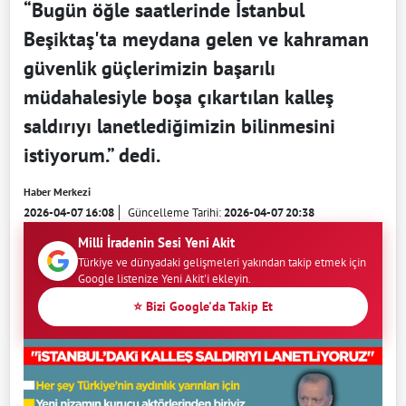
“Bugün öğle saatlerinde İstanbul
Beşiktaş'ta meydana gelen ve kahraman
güvenlik güçlerimizin başarılı
müdahalesiyle boşa çıkartılan kalleş
saldırıyı lanetlediğimizin bilinmesini
istiyorum.” dedi.
Haber Merkezi
2026-04-07 16:08
Güncelleme Tarihi:
2026-04-07 20:38
Milli İradenin Sesi Yeni Akit
Türkiye ve dünyadaki gelişmeleri yakından takip etmek için
Google listenize Yeni Akit'i ekleyin.
⭐ Bizi Google'da Takip Et