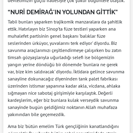
devletimizin güçlü iradesiyle çok şükür bugünlere ulaştık.
“NURİ DEMİRAĞ'IN YOLUNDAN GİTTİK”
Tabii bunları yaparken trajikomik manzaralara da şahitlik
ettik. Hatırlayın biz Sinop'ta füze testleri yaparken ana
muhalefet partisinin genel başkanı 'balıklar füze
seslerinden ürküyor, yuvalarını terk ediyor' diyordu. Biz
savunma araçlarımızı çeşitlendirmeye çalışırken bu zatın
timsah gözyaşlarıyla uğurladığı selefi ise bölgemizin
yangın yerine döndüğü bir dönemde 'bunlara ne gerek
var, bize kim saldıracak' diyordu. İktidara gelince savunma
sanayiine dokunacağız diyeninden tank palet fabrikası
üzerinden istismar yapanına kadar akla, vicdana, ahlaka
sığmayan nice sabotaj girişimiyle karşılaştık. Değerli
kardeşlerim, eğer biz bunlara kulak verseydik savunma
sanayinde bugün geldiğimiz noktanın Allah muhafaza
yakınından bile geçemezdik.
Ama biz 'bütün emelim Türk gençliğinin kanatlandığını