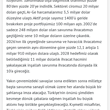
istiyorum: Savunmada dışa bağımlılık oranımızı yüzde
80'den yüzde 20'ye indirdik. Sektörel ciromuz 20 milyar
doları geçti, Ar-Ge harcamalarımız 3,5 milyar dolar
düzeyine ulaştı. Aktif proje sayımız 1400'ü geride
bırakırken proje portföyümüz 100 milyarı aştı. 2002'de
sadece 248 milyon dolar olan savunma ihracatımızı
geçtiğimiz sene 10 milyar doların üzerine çıkardık.
2026'nın ilk çeyreğinde savunma ve havacılık ihracatımız
geçen senenin aynı dönemine göre yüzde 12,1 artışla 1
milyar 910 milyon dolara ulaştı. 2028 hedefimiz olarak
belirlediğimiz 11 milyar dolarlık ihracat hacmini
yakalayacak inşallah savunma ihracatında dünyada ilk
10'a gireceğiz.
Yakın çevremizdeki savaşlar sona erdikten sonra milletçe
başta savunma sanayii olmak üzere her alanda büyük bir
şahlanışa imza atacağız. Türkiye'nin önünü şimdiden
kesmeye dönük çabalara rağmen inşallah bu büyük
atılımı hep birlikte gerçekleştireceğiz. Kıymetli misafirler,