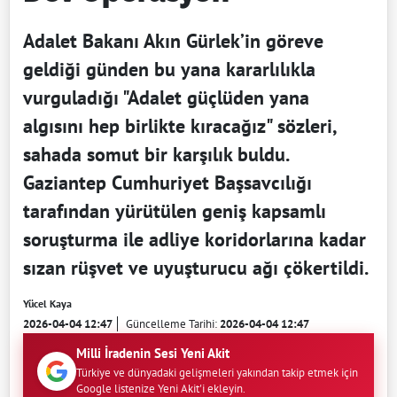
Adalet Bakanı Akın Gürlek’in göreve
geldiği günden bu yana kararlılıkla
vurguladığı "Adalet güçlüden yana
algısını hep birlikte kıracağız" sözleri,
sahada somut bir karşılık buldu.
Gaziantep Cumhuriyet Başsavcılığı
tarafından yürütülen geniş kapsamlı
soruşturma ile adliye koridorlarına kadar
sızan rüşvet ve uyuşturucu ağı çökertildi.
Yücel Kaya
2026-04-04 12:47
Güncelleme Tarihi:
2026-04-04 12:47
Milli İradenin Sesi Yeni Akit
Türkiye ve dünyadaki gelişmeleri yakından takip etmek için
Google listenize Yeni Akit'i ekleyin.