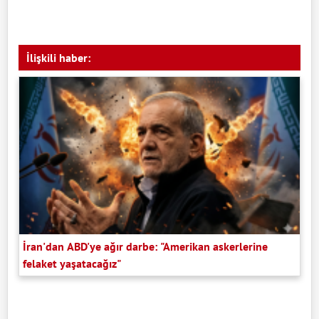
İlişkili haber:
İran'dan ABD'ye ağır darbe: "Amerikan askerlerine
felaket yaşatacağız"