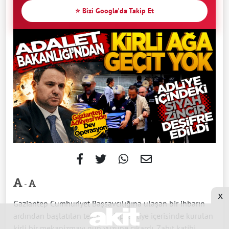
⭐ Bizi Google'da Takip Et
-
x
Gaziantep Cumhuriyet Başsavcılığına ulaşan bir ihbarın
ardından başlatılan teknik takip, adliye içerisinde kurulan
kirli bir mekanizmayı gün yüzüne çıkardı. Zabıt katibi