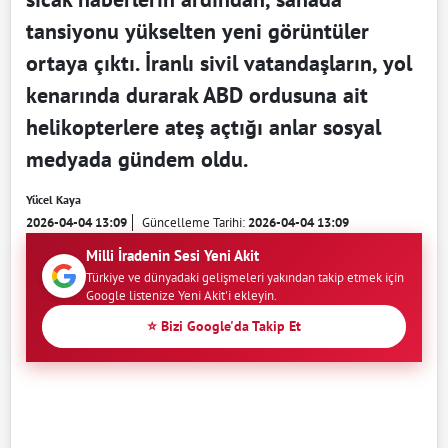
tansiyonu yükselten yeni görüntüler
ortaya çıktı. İranlı sivil vatandaşların, yol
kenarında durarak ABD ordusuna ait
helikopterlere ateş açtığı anlar sosyal
medyada gündem oldu.
Yücel Kaya
2026-04-04 13:09
Güncelleme Tarihi:
2026-04-04 13:09
Milli İradenin Sesi Yeni Akit
Türkiye ve dünyadaki gelişmeleri yakından takip etmek için
Google listenize Yeni Akit'i ekleyin.
⭐ Bizi Google'da Takip Et