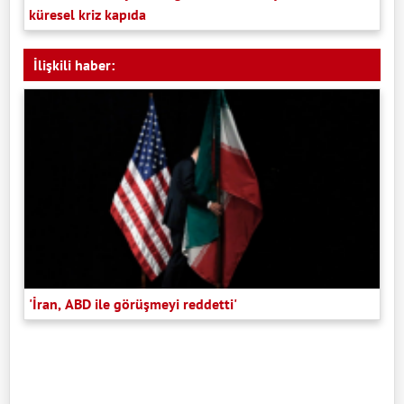
küresel kriz kapıda
İlişkili haber:
'İran, ABD ile görüşmeyi reddetti'