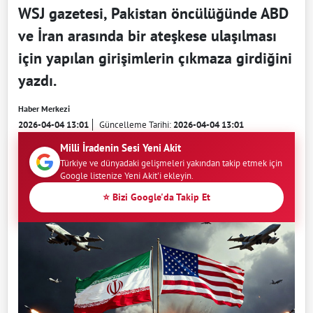
WSJ gazetesi, Pakistan öncülüğünde ABD
ve İran arasında bir ateşkese ulaşılması
için yapılan girişimlerin çıkmaza girdiğini
yazdı.
Haber Merkezi
2026-04-04 13:01
Güncelleme Tarihi:
2026-04-04 13:01
Milli İradenin Sesi Yeni Akit
Türkiye ve dünyadaki gelişmeleri yakından takip etmek için
Google listenize Yeni Akit'i ekleyin.
⭐ Bizi Google'da Takip Et