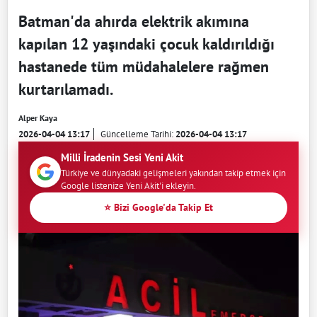
Batman'da ahırda elektrik akımına
kapılan 12 yaşındaki çocuk kaldırıldığı
hastanede tüm müdahalelere rağmen
kurtarılamadı.
Alper Kaya
2026-04-04 13:17
Güncelleme Tarihi:
2026-04-04 13:17
Milli İradenin Sesi Yeni Akit
Türkiye ve dünyadaki gelişmeleri yakından takip etmek için
Google listenize Yeni Akit'i ekleyin.
⭐ Bizi Google'da Takip Et