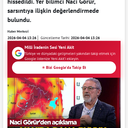
hissedildi. Yer bilimci Naci Görür,
sarsıntıya ilişkin değerlendirmede
bulundu.
Haber Merkezi
2026-04-04 13:26
Güncelleme Tarihi:
2026-04-04 13:26
Milli İradenin Sesi Yeni Akit
Türkiye ve dünyadaki gelişmeleri yakından takip etmek için
Google listenize Yeni Akit'i ekleyin.
⭐ Bizi Google'da Takip Et