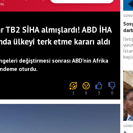
in.
GÜND
Sosy
r TB2 SİHA almışlardı! ABD İHA
dar
da ülkeyi terk etme kararı aldı
İlet
yürü
İsta
başl
ngeleri değiştirmesi sonrası ABD'nin Afrika
ündeme oturdu.
1
0
3
0
GÜND