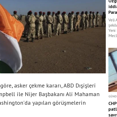
Özgü
iddi
Para
Veli 
şeki
Yeni
Mecli
göre, asker çekme kararı, ABD Dışişleri
mpbell ile Nijer Başbakanı Ali Mahaman
GÜND
shington'da yapılan görüşmelerin
CHP’
patl
savr