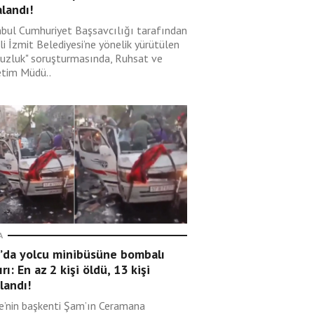
landı!
nbul Cumhuriyet Başsavcılığı tarafından
i İzmit Belediyesi’ne yönelik yürütülen
suzluk" soruşturmasında, Ruhsat ve
tim Müdü..
A
’da yolcu minibüsüne bombalı
ırı: En az 2 kişi öldü, 13 kişi
landı!
ye’nin başkenti Şam’ın Ceramana