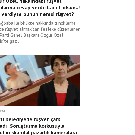
r Özel, hakkındaki rüşvet
alarına cevap verdi: Lanet olsun..!
 verdiyse bunun neresi rüşvet?
Ağbaba ile birlikte hakkında 'zincirleme
lde rüşvet almak'tan fezleke düzenlenen
 Parti Genel Başkanı Özgür Özel,
s'te gaz..
EM
li belediyede rüşvet çarkı
adı! Soruşturma korkusuyla
ulan skandal pazarlık kameralara