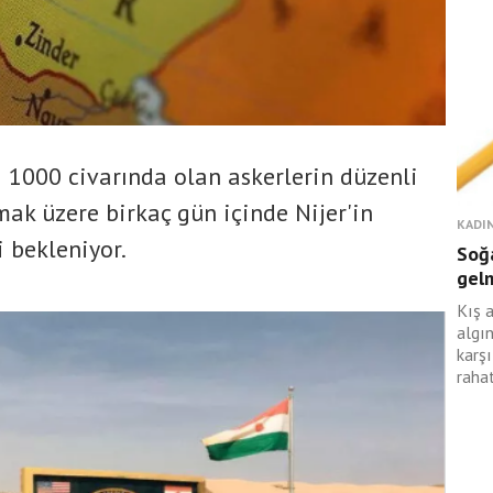
ı 1000 civarında olan askerlerin düzenli
mak üzere birkaç gün içinde Nijer'in
KADIN
 bekleniyor.
Soğa
gelm
Kış 
algın
karş
rahat