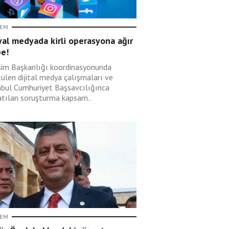
EM
al medyada kirli operasyona ağır
be!
işim Başkanlığı koordinasyonunda
tülen dijital medya çalışmaları ve
nbul Cumhuriyet Başsavcılığınca
atılan soruşturma kapsam..
EM