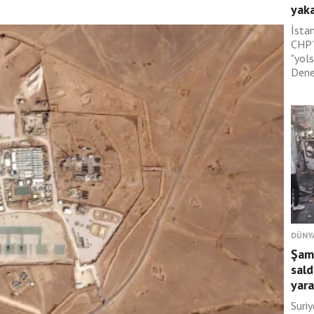
yaka
İsta
CHP’l
"yol
Dene
DÜNY
Şam
sald
yara
Suri