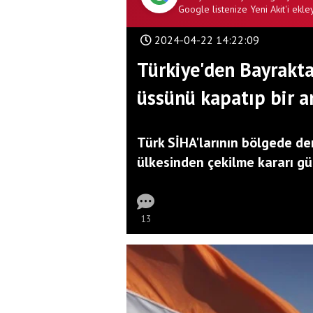
Google listenize Yeni Akit'i ekley
2024-04-22 14:22:09
Türkiye'den Bayrakta
üssünü kapatıp bir an
Türk SİHA'larının bölgede de
ülkesinden çekilme kararı g
13