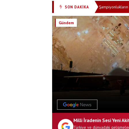
a! Altay Bayındır Celta Vigo'ya transfer oldu
Şampiyonlukların en büyük
SON DAKİKA
•
Gündem
Milli İradenin Sesi Yeni Aki
Türkiye ve dünyadaki gelişmeler