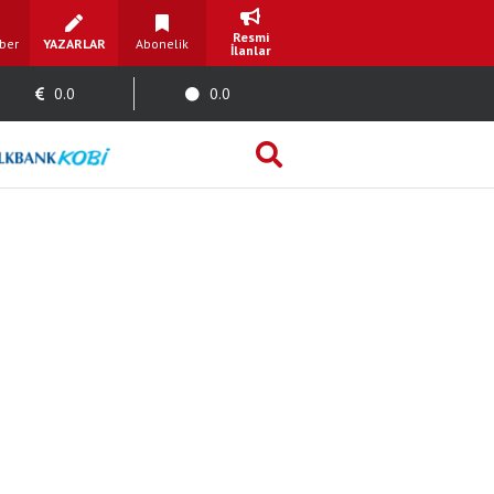
Resmi
ber
YAZARLAR
Abonelik
İlanlar
0.0
0.0