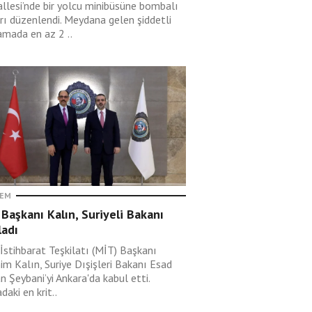
llesi’nde bir yolcu minibüsüne bombalı
ırı düzenlendi. Meydana gelen şiddetli
amada en az 2 ..
EM
Başkanı Kalın, Suriyeli Bakanı
ladı
 İstihbarat Teşkilatı (MİT) Başkanı
im Kalın, Suriye Dışişleri Bakanı Esad
 Şeybani’yi Ankara'da kabul etti.
aki en krit..