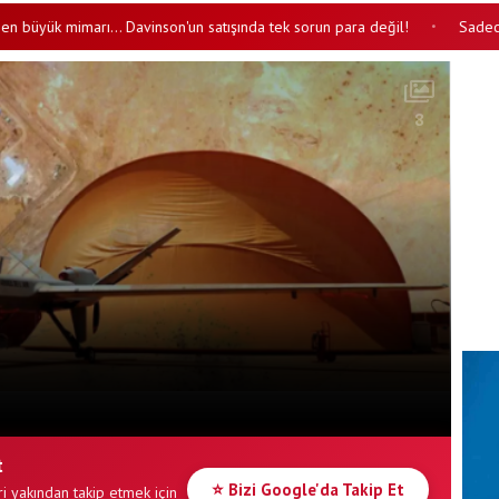
 mimarı... Davinson'un satışında tek sorun para değil!
Sadece 10 gün
•
8
t
⭐ Bizi Google'da Takip Et
i yakından takip etmek için