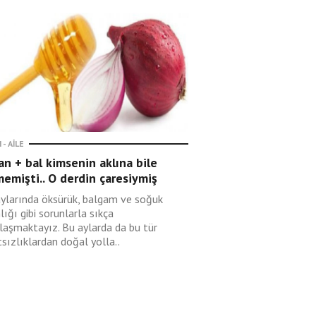
 - AILE
n + bal kimsenin aklına bile
emişti.. O derdin çaresiymiş
aylarında öksürük, balgam ve soğuk
lığı gibi sorunlarla sıkça
ılaşmaktayız. Bu aylarda da bu tür
sızlıklardan doğal yolla..