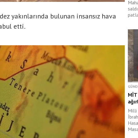
Maha
sald
patl
dez yakınlarında bulunan insansız hava
bul etti.
GÜND
MİT 
ağır
Milli
İbrah
Hasan
Masad