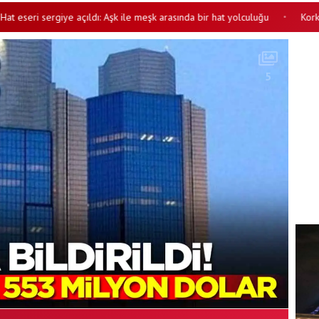
 sergiye açıldı: Aşk ile meşk arasında bir hat yolculuğu
Korkutan yang
•
5