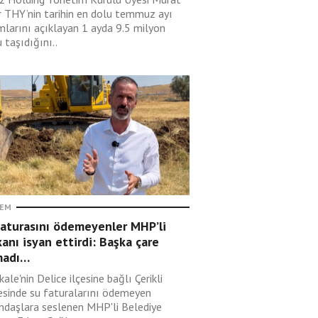
r THY’nin tarihin en dolu temmuz ayı
mlarını açıklayan 1 ayda 9.5 milyon
 taşıdığını..
EM
faturasını ödemeyenler MHP’li
anı isyan ettirdi: Başka çare
madı…
kale'nin Delice ilçesine bağlı Çerikli
esinde su faturalarını ödemeyen
ndaşlara seslenen MHP'li Belediye