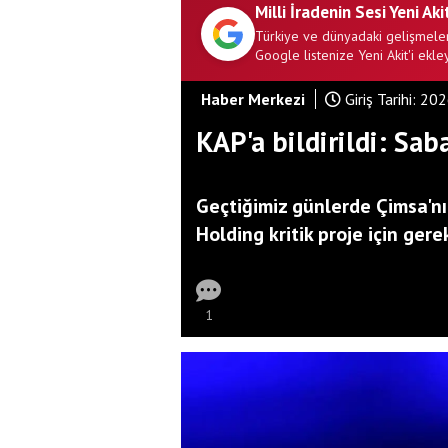
Milli İradenin Sesi Yeni Aki
Türkiye ve dünyadaki gelişmeler
Google listenize Yeni Akit'i ekley
Haber Merkezi
Giriş Tarihi:
202
KAP'a bildirildi: Sa
Geçtiğimiz günlerde Çimsa'n
Holding kritik proje için ger
1