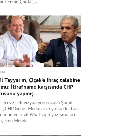
nı Erkan Çağlar, ..
EM
l Tayyar’ın, Çiçek’e ihraç talebine
umu: İtirafname karşısında CHP
rusunu yapmış
teci ve televizyon yorumcusu Şamil
ar, CHP Genel Merkezi’nin yolsuzluktan
klanan ve rezil Whatsapp yazışmaları
i çeken Mende..