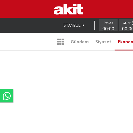
İMSAK
GÜNE
İSTANBUL
00:00
00:0
Gündem
Siyaset
Ekono