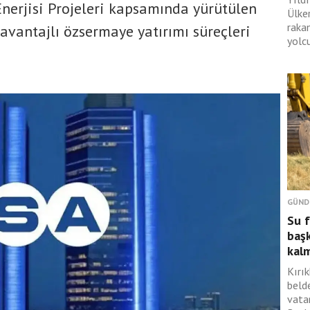
nerjisi Projeleri kapsamında yürütülen
Ülke
raka
avantajlı özsermaye yatırımı süreçleri
yolcu
GÜND
Su 
başk
kal
Kırık
beld
vata