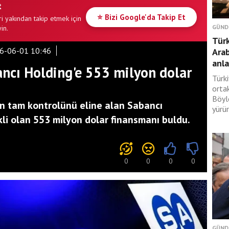
t
⭐ Bizi Google'da Takip Et
i yakından takip etmek için
GÜND
in.
Türk
6-06-01 10:46
Ara
anl
bancı Holding'e 553 milyon dolar
Türki
orta
Böyl
ın tam kontrolünü eline alan Sabancı
yürür
ekli olan 553 milyon dolar finansmanı buldu.
0
0
0
0
GÜND