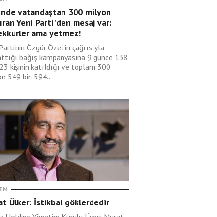
ünde vatandaştan 300 milyon
ıran Yeni Parti'den mesaj var:
ekkürler ama yetmez!
Parti'nin Özgür Özel'in çağrısıyla
attığı bağış kampanyasına 9 günde 138
123 kişinin katıldığı ve toplam 300
on 549 bin 594..
EM
t Ülker: İstikbal göklerdedir
ız Holding Yönetim Kurulu Üyesi Murat