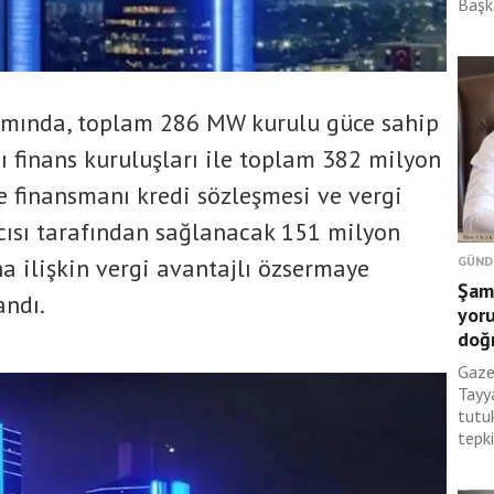
Başka
amında, toplam 286 MW kurulu güce sahip
sı finans kuruluşları ile toplam 382 milyon
e finansmanı kredi sözleşmesi ve vergi
cısı tarafından sağlanacak 151 milyon
a ilişkin vergi avantajlı özsermaye
GÜND
Şami
andı.
yor
doğ
Gaze
Tayy
tutu
tepk