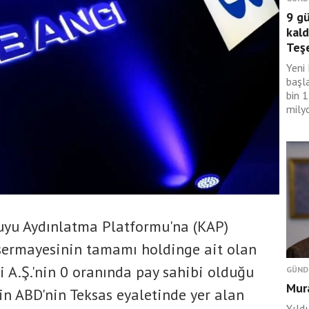
9 g
kald
Teş
Yeni 
başl
bin 
mily
yu Aydınlatma Platformu'na (KAP)
sermayesinin tamamı holdinge ait olan
i A.Ş.'nin 0 oranında pay sahibi olduğu
GÜND
Mura
in ABD'nin Teksas eyaletinde yer alan
Yıld