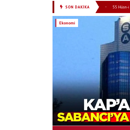
 ama… Fenerbahçe Ederson’un alternatifini arıyor
55 Hüsn-i Hat eseri
SON DAKİKA
•
Ekonomi