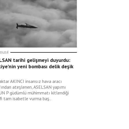
OLOJI
LSAN tarihi gelişmeyi duyurdu:
iye'nin yeni bombası delik deşik
aktar AKINCI insansız hava aracı
fından ateşlenen, ASELSAN yapımı
N P güdümlü mühimmatı kitlendiği
fi tam isabetle vurma baş..