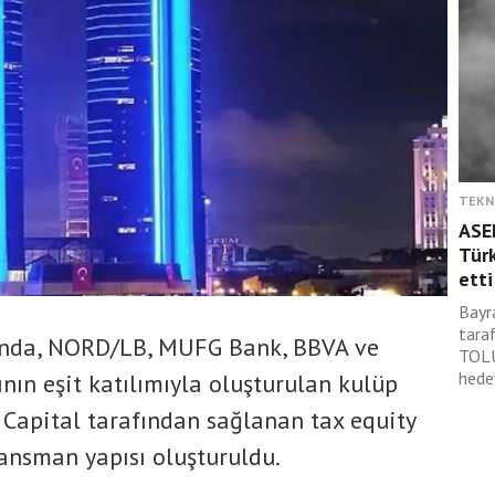
TEKN
ASE
Türk
etti
Bayr
tara
ında, NORD/LB, MUFG Bank, BBVA ve
TOLU
hede
nın eşit katılımıyla oluşturulan kulüp
 Capital tarafından sağlanan tax equity
inansman yapısı oluşturuldu.