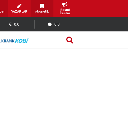
Resmi
ber
YAZARLAR
Abonelik
İlanlar
0.0
0.0