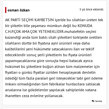
5 yıl önce eklendi.
osman özkan
AK PARTİ SEÇİMİ KAYBETSİN içeride bu silahları üreten tek
bir şirketin bile yaşaması mümkun değil bu KONUDA
C.H.P.ÇOK AMA ÇOK YETENEKLİDİR.muhalefetin seçimi
kazandiği anda tüm batılı silah şirketleri türkiyede üretilen
silahların dörtte bir fiyatına ayni ürünleri veya daha
kalitelilerini yeni hükümete satacaklarını ilan ve teklif
edeceklerdir sonuç yerli şirketlerin bu fiyata ürünleri
yapamıyacaklarına göre sonuçta hepsi batacak ayrıca
hükümet bü şirketlere büğün alinan tüm malzemeler için
fiyatları o günkü fiyatlar üzriden hesaplayarak devletin
ödediği tüm fazla paralari geri isteyecekler tabi geri ödeme
imkanı olmadığından tüm fabrikalar hurdacilara satılacak
arsalarına ise gökdelenler yapılacak sahipleride vatana
ihanetten ceza evlerine yollanacak.
Yanıtla