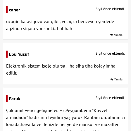
5 yıl önce eklendi.
caner
ucagin kafasigözü var gibi , ve agza benzeyen yerdede
agzinda sigara var sanki.. hahhah
Yanıtla
5 yıl önce eklendi.
Ebu Yusuf
Elektronik sistem isole olursa , iha siha tiha kolay imha
edilir.
Yanıtla
5 yıl önce eklendi.
Faruk
Çok ümit verici gelişmeler..Hz.Peygamberin "Kuvvet
atmadadır" hadisinin teyidini yaşıyoruz. Rabbim ordularımızı
karada,havada ve denizde her yerde mansur ve muzaffer