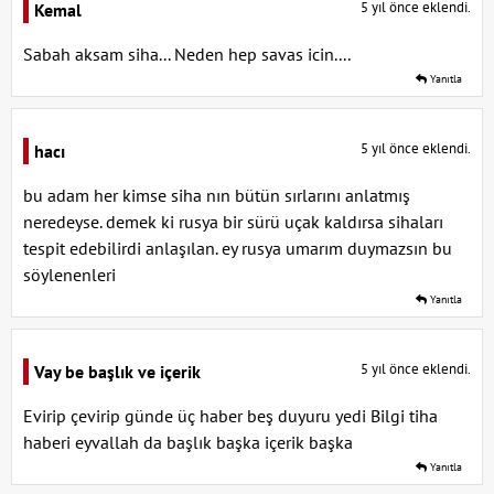
5 yıl önce eklendi.
Kemal
Sabah aksam siha... Neden hep savas icin....
Yanıtla
5 yıl önce eklendi.
hacı
bu adam her kimse siha nın bütün sırlarını anlatmış
neredeyse. demek ki rusya bir sürü uçak kaldırsa sihaları
tespit edebilirdi anlaşılan. ey rusya umarım duymazsın bu
söylenenleri
Yanıtla
5 yıl önce eklendi.
Vay be başlık ve içerik
Evirip çevirip günde üç haber beş duyuru yedi Bilgi tiha
haberi eyvallah da başlık başka içerik başka
Yanıtla