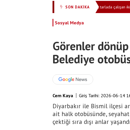
alıştı
Görüntüler resmen kan dondurdu! Ayı, tarlada çalışan iki kardeşi
SON DAKİKA
•
Sosyal Medya
Görenler dönüp 
Belediye otobüs
Cem Kaya
Giriş Tarihi:
2026-06-14 1
Diyarbakır ile Bismil ilçesi 
ait halk otobüsünde, seyaha
çektiği sıra dışı anlar yaşandı