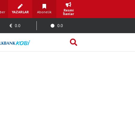
Resmi
ber
YAZARLAR
Abonelik
İlanlar
0.0
0.0