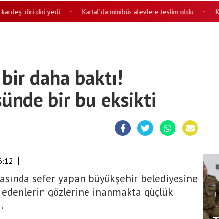
 diri diri yedi
Kartal'da minibüs alevlere teslim oldu
Kesi iz
•
•
bir daha baktı!
ünde bir bu eksikti
6:12
arasında sefer yapan büyükşehir belediyesine
t edenlerin gözlerine inanmakta güçlük
.