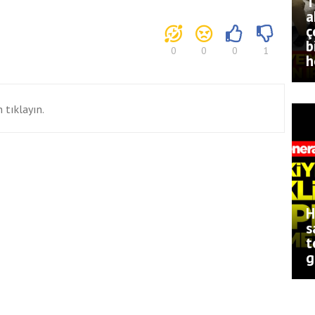
T
a
ç
b
0
0
0
1
h
 tıklayın.
H
s
t
g