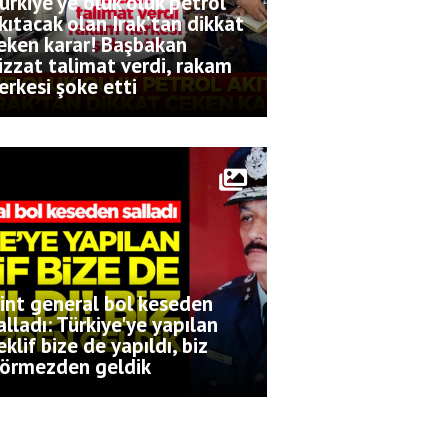
ürkiye’ye oluk oluk petrol
kıtacak olan Irak’tan dikkat
eken karar! Başbakan
izzat talimat verdi, rakam
erkesi şoke etti
int general bol keseden
alladı: Türkiye'ye yapılan
eklif bize de yapıldı, biz
örmezden geldik