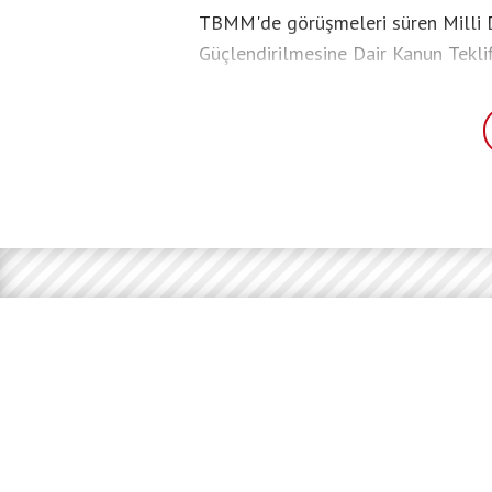
TBMM'de görüşmeleri süren Milli
Güçlendirilmesine Dair Kanun Tekli
hazırlıklar sürüyor. Türkiye'ye döne
ertelemesi uygulanabilecek kişileri
mekanizmalarla takip edileceği belir