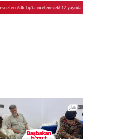
leri Adli Tıp’ta incelenecek! 12 yaşındaki Eyüp Can’ın ölümünde yeni gelişm