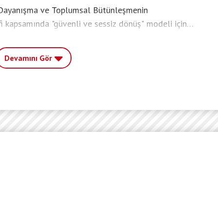
 Dayanışma ve Toplumsal Bütünleşmenin
fi kapsamında "güvenli ve sessiz dönüş" modeli için
cek kişilerin yargı sürecinden geçirileceği, ceza
n ise İçişleri Bakanlığı ve MİT tarafından özel
Devamını Gör
tiliyor.