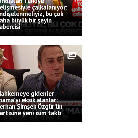
indistan Türkiye
elişmesiyle çalkalanıyor:
ndişelenmeliyiz, bu çok
aha büyük bir şeyin
abercisi
ahkemeye gidenler
mama’yı eksik alanlar:
erhan Şimşek Özgür'ün
artisine yeni isim taktı