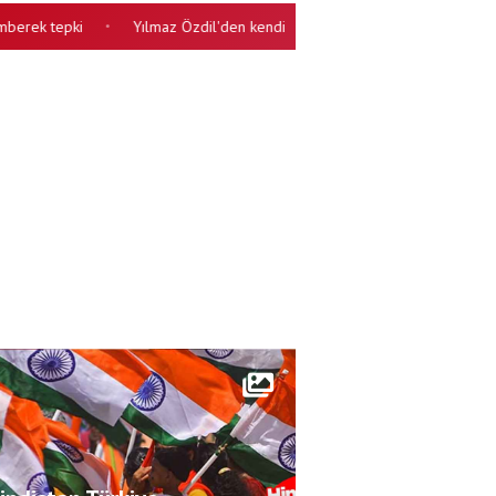
ek tepki
Yılmaz Özdil'den kendi mahallesine zehir zemberek sözler: Li
•