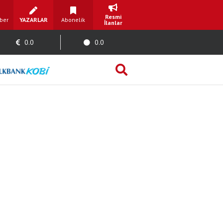
Resmi
ber
YAZARLAR
Abonelik
İlanlar
0.0
0.0