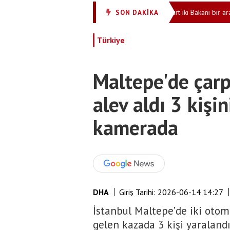
aya neden oldu 13 araç birbirine girdi
Esenyurt iki Bakanı bir arada a
SON DAKİKA
•
Türkiye
Maltepe'de çarp
alev aldı 3 kişi
kamerada
DHA
Giriş Tarihi:
2026-06-14 14:27
İstanbul Maltepe’de iki oto
gelen kazada 3 kişi yaraland