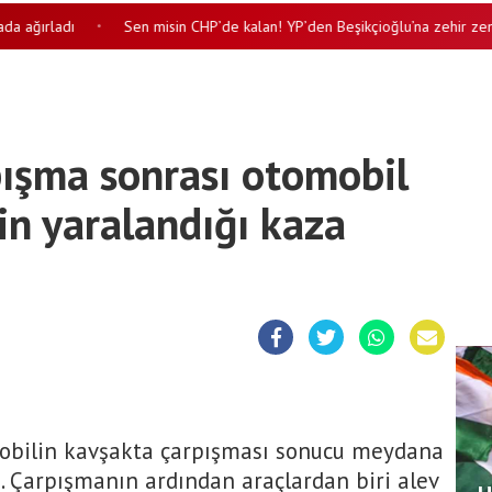
ğırladı
Sen misin CHP’de kalan! YP’den Beşikçioğlu’na zehir zember
•
ışma sonrası otomobil
nin yaralandığı kaza
mobilin kavşakta çarpışması sonucu meydana
ı. Çarpışmanın ardından araçlardan biri alev