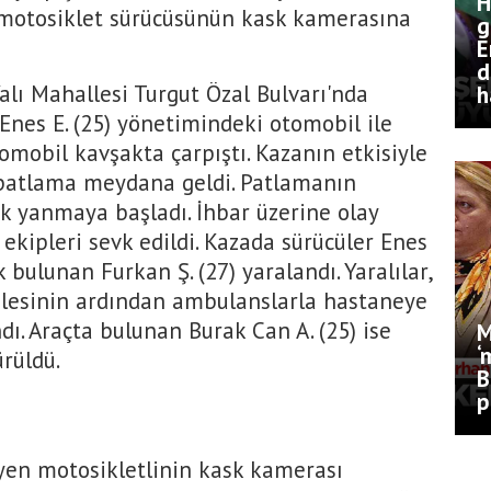
H
r motosiklet sürücüsünün kask kamerasına
g
E
d
Yalı Mahallesi Turgut Özal Bulvarı'nda
h
Enes E. (25) yönetimindeki otomobil ile
tomobil kavşakta çarpıştı. Kazanın etkisiyle
 patlama meydana geldi. Patlamanın
k yanmaya başladı. İhbar üzerine olay
s ekipleri sevk edildi. Kazada sürücüler Enes
k bulunan Furkan Ş. (27) yaralandı. Yaralılar,
alesinin ardından ambulanslarla hastaneye
ndı. Araçta bulunan Burak Can A. (25) ise
M
‘
rüldü.
B
p
eyen motosikletlinin kask kamerası