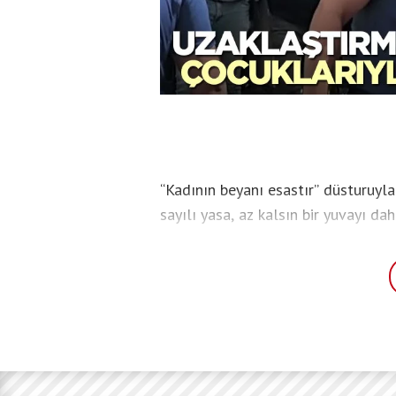
“Kadının beyanı esastır” düsturuyl
sayılı yasa, az kalsın bir yuvayı d
çocuklarıyla birlikte balkona çıkar
uzaklaştırma kararı olduğu öğrenile
olay yerine gelmesiyle ikna edilerek