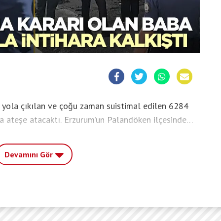
a yola çıkılan ve çoğu zaman suistimal edilen 6284
aha ateşe atacaktı. Erzurum’un Palandöken ilçesinde
ak intihar girişiminde bulunan ve hakkında
n şahıs, polis ekiplerinin uzun uğraşları ve eşinin
Devamını Gör
 aşağı indirildi.