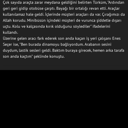
Çok sayıda araçta zarar meydana geldiğini belirten Türküm, "Ardından
geri geri gidip otobüse çarptı. Bayağı bir ortalığı revan etti. Araçlar
kullanılamaz hale geldi. İçlerinde müşteri araçları da var. Çırağımızı da
Allah korudu. Minibüsün içindeki müşteri de vurunca şiddetle dışarı
uçtu. Kolu ve kalçasında kırık olduğunu söylediler" ifadelerini
kullandı.
Üzerine gelen aracı fark ederek son anda kaçan iş yeri çalışanı Enes
Seçer ise, "Ben burada dinamoyu bağlıyordum. Arabanın sesini
duydum, lastik sesleri geldi. Baktım buraya girecek, hemen arka tarafa
son anda kaçtım" şeklinde konuştu.