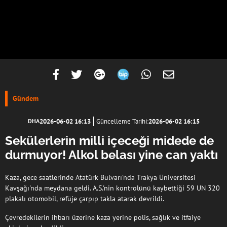
Gündem
2026-06-02 16:13
Güncelleme Tarihi:
2026-06-02 16:15
DHA
Sekülerlerin milli içeceği midede de
durmuyor! Alkol belası yine can yaktı
Kaza, gece saatlerinde Atatürk Bulvarı’nda Trakya Üniversitesi
Kavşağı'nda meydana geldi. A.S.'nin kontrolünü kaybettiği 59 UN 320
plakalı otomobil, refüje çarpıp takla atarak devrildi.
Çevredekilerin ihbarı üzerine kaza yerine polis, sağlık ve itfaiye