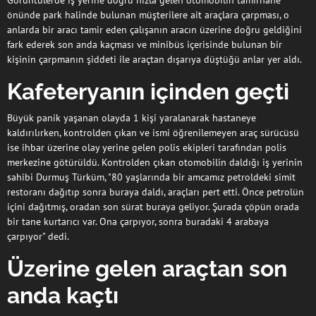
Görüntülerde iş yerine doğru hızla gelen otomobilin tamirhane
önünde park halinde bulunan müşterilere ait araçlara çarpması, o
anlarda bir aracı tamir eden çalışanın aracın üzerine doğru geldiğini
fark ederek son anda kaçması ve minibüs içerisinde bulunan bir
kişinin çarpmanın şiddeti ile araçtan dışarıya düştüğü anlar yer aldı.
Kafeteryanın içinden geçti
Büyük panik yaşanan olayda 1 kişi yaralanarak hastaneye
kaldırılırken, kontrolden çıkan ve ismi öğrenilemeyen araç sürücüsü
ise ihbar üzerine olay yerine gelen polis ekipleri tarafından polis
merkezine götürüldü. Kontrolden çıkan otomobilin daldığı iş yerinin
sahibi Durmuş Türküm, "80 yaşlarında bir amcamız petroldeki simit
restoranı dağıtıp sonra buraya daldı, araçları pert etti. Önce petrolün
içini dağıtmış, oradan son sürat buraya geliyor. Şurada çöpün orada
bir tane kurtarıcı var. Ona çarpıyor, sonra buradaki 4 arabaya
çarpıyor" dedi.
Üzerine gelen araçtan son
anda kaçtı