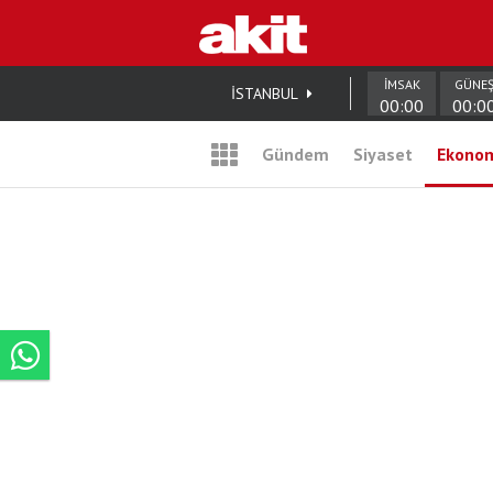
İMSAK
GÜNE
İSTANBUL
00:00
00:0
Gündem
Siyaset
Ekono