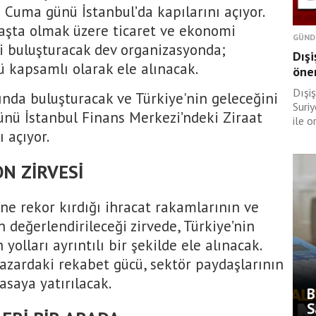
Cuma günü İstanbul’da kapılarını açıyor.
aşta olmak üzere ticaret ve ekonomi
GÜND
ri buluşturacak dev organizasyonda;
Dışi
 kapsamlı olarak ele alınacak.
önem
Dışi
ltında buluşturacak ve Türkiye'nin geleceğini
Suri
ünü İstanbul Finans Merkezi’ndeki Ziraat
ile o
 açıyor.
ON ZİRVESİ
üne rekor kırdığı ihracat rakamlarının ve
in değerlendirileceği zirvede, Türkiye’nin
yolları ayrıntılı bir şekilde ele alınacak.
pazardaki rekabet gücü, sektör paydaşlarının
asaya yatırılacak.
B
S