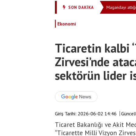
lı müdahale: Küçük çocuğu düşmeden durdurdu
Magandayı attığı yum
SON DAKİKA
•
Ekonomi
Ticaretin kalbi 
Zirvesi’nde ata
sektörün lider i
Giriş Tarihi:
2026-06-02 14:46
Güncell
Ticaret Bakanlığı ve Akit M
“Ticarette Milli Vizyon Zirve