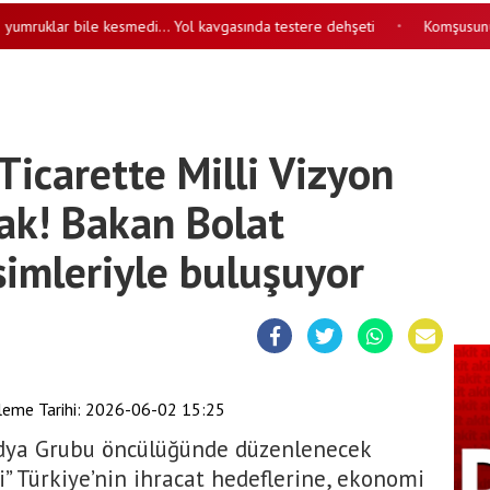
ruklar bile kesmedi… Yol kavgasında testere dehşeti
Komşusunu öldü
•
‘Ticarette Milli Vizyon
cak! Bakan Bolat
simleriyle buluşuyor
eme Tarihi:
2026-06-02 15:25
edya Grubu öncülüğünde düzenlenecek
si” Türkiye’nin ihracat hedeflerine, ekonomi