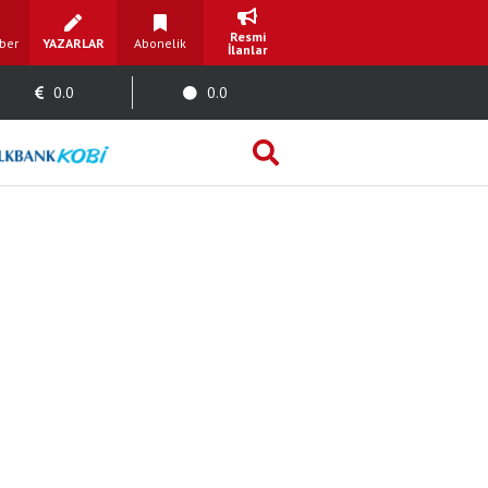
Resmi
ber
YAZARLAR
Abonelik
İlanlar
0.0
0.0