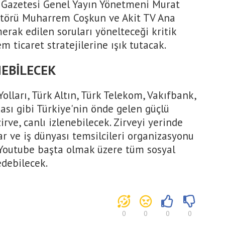
t Gazetesi Genel Yayın Yönetmeni Murat
atörü Muharrem Coşkun ve Akit TV Ana
erak edilen soruları yönelteceği kritik
 ticaret stratejilerine ışık tutacak.
NEBİLECEK
lları, Türk Altın, Türk Telekom, Vakıfbank,
ası gibi Türkiye'nin önde gelen güçlü
rve, canlı izlenebilecek. Zirveyi yerinde
 ve iş dünyası temsilcileri organizasyonu
V Youtube başta olmak üzere tüm sosyal
debilecek.
0
0
0
0