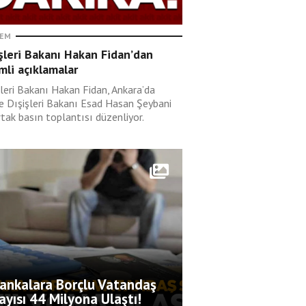
EM
şleri Bakanı Hakan Fidan’dan
li açıklamalar
şleri Bakanı Hakan Fidan, Ankara’da
ye Dışişleri Bakanı Esad Hasan Şeybani
rtak basın toplantısı düzenliyor.
ankalara Borçlu Vatandaş
ayısı 44 Milyona Ulaştı!