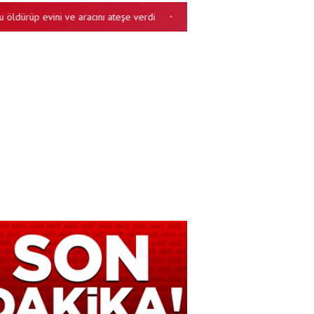
rüp evini ve aracını ateşe verdi
Bakan Gürlek'ten Terörsüz Türkiye
•