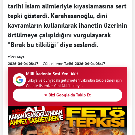
tarihi İslam alimleriyle kıyaslamasına sert
tepki gösterdi. Karahasanoğlu, dini
kavramların kullanılarak ihanetin üzerinin
örtülmeye çalışıldığını vurgulayarak
"Bırak bu tilkiliği" diye seslendi.
Yücel Kaya
2026-04-04 08:17
Güncelleme Tarihi:
2026-04-04 08:17
Milli İradenin Sesi Yeni Akit
Türkiye ve dünyadaki gelişmeleri yakından takip etmek için
Google listenize Yeni Akit'i ekleyin.
⭐ Bizi Google'da Takip Et