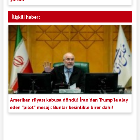
İlişkili haber:
Amerikan rüyası kabusa döndü! İran'dan Trump'la alay
eden "pilot" mesajı: Bunlar kesinlikle birer dahi!