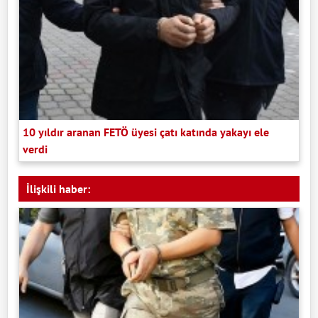
10 yıldır aranan FETÖ üyesi çatı katında yakayı ele
verdi
İlişkili haber: