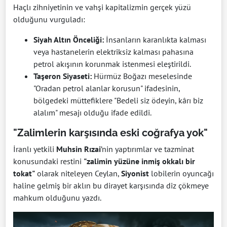
Haçlı zihniyetinin ve vahşi kapitalizmin gerçek yüzü
olduğunu vurguladı:
Siyah Altın Önceliği:
İnsanların karanlıkta kalması
veya hastanelerin elektriksiz kalması pahasına
petrol akışının korunmak istenmesi eleştirildi.
Taşeron Siyaseti:
Hürmüz Boğazı meselesinde
"Oradan petrol alanlar korusun" ifadesinin,
bölgedeki müttefiklere "Bedeli siz ödeyin, kârı biz
alalım" mesajı olduğu ifade edildi.
"Zalimlerin karşısında eski coğrafya yok"
İranlı yetkili
Muhsin Rızai
’nin yaptırımlar ve tazminat
konusundaki restini
"zalimin yüzüne inmiş okkalı bir
tokat"
olarak niteleyen Ceylan,
Siyonist
lobilerin oyuncağı
haline gelmiş bir aklın bu dirayet karşısında diz çökmeye
mahkum olduğunu yazdı.