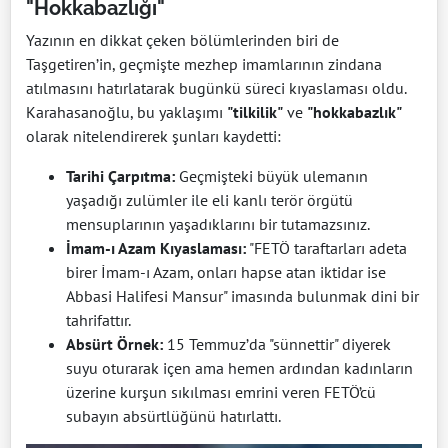
"Hokkabazlığı"
Yazının en dikkat çeken bölümlerinden biri de
Taşgetiren’in, geçmişte mezhep imamlarının zindana
atılmasını hatırlatarak bugünkü süreci kıyaslaması oldu.
Karahasanoğlu, bu yaklaşımı
"tilkilik"
ve
"hokkabazlık"
olarak nitelendirerek şunları kaydetti:
Tarihi Çarpıtma:
Geçmişteki büyük ulemanın
yaşadığı zulümler ile eli kanlı terör örgütü
mensuplarının yaşadıklarını bir tutamazsınız.
İmam-ı Azam Kıyaslaması:
"FETÖ taraftarları adeta
birer İmam-ı Azam, onları hapse atan iktidar ise
Abbasi Halifesi Mansur" imasında bulunmak dini bir
tahrifattır.
Absürt Örnek:
15 Temmuz’da "sünnettir" diyerek
suyu oturarak içen ama hemen ardından kadınların
üzerine kurşun sıkılması emrini veren FETÖ’cü
subayın absürtlüğünü hatırlattı.