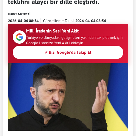
teklifini alaycı bir dille eleştirdi.
Haber Merkezi
2026-04-04 08:54
Güncelleme Tarihi:
2026-04-04 08:54
Milli İradenin Sesi Yeni Akit
Türkiye ve dünyadaki gelişmeleri yakından takip etmek için
Google listenize Yeni Akit'i ekleyin.
⭐ Bizi Google'da Takip Et