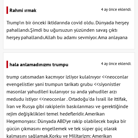
4 ay önce eklendi.
Rahmi ırmak
Trump’ın bir önceki iktidarında covid oldu. Dünyada herşey
pahallandı.Şimdi bu uğursuzun yüzünden savaş çıktı
herşey pahallandı.Allah bu adamı sevmiyor. Ama anlayana
4 ay önce eklendi.
hala anlamadınızmı trumpu
trump catısmadan kacmıyor izliyor kulalnıyor <<neoconlar
evengelistler yani trumpun tarikatı grubu <<siyonistler
masonlar yahudileri kulanıyor su anda yahudiler arzı
medudu istiyor <<neoconlar . Ortadoğu'da İsrail ile ittifak,
İran ve Rusya gibi rakiplerin baskılanması ve gerektiğinde
rejim değişiklikleri temel hedefleridir. Amerikan
Hegemonyası: Dünyada ABD'ye rakip olabilecek başka bir
gücün çıkmasını engellemek ve tek süper güç olarak
kalmasını sağlamak.Korku ve Militarizm: Amerikan