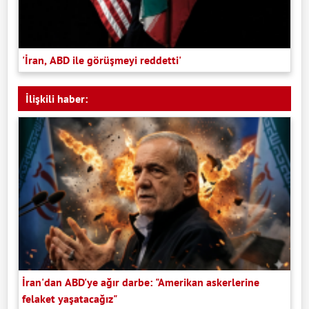
'İran, ABD ile görüşmeyi reddetti'
İlişkili haber:
İran'dan ABD'ye ağır darbe: "Amerikan askerlerine
felaket yaşatacağız"