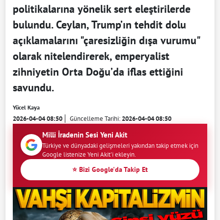
politikalarına yönelik sert eleştirilerde
bulundu. Ceylan, Trump’ın tehdit dolu
açıklamalarını "çaresizliğin dışa vurumu"
olarak nitelendirerek, emperyalist
zihniyetin Orta Doğu’da iflas ettiğini
savundu.
Yücel Kaya
2026-04-04 08:50
Güncelleme Tarihi:
2026-04-04 08:50
Milli İradenin Sesi Yeni Akit
Türkiye ve dünyadaki gelişmeleri yakından takip etmek için
Google listenize Yeni Akit'i ekleyin.
⭐ Bizi Google'da Takip Et