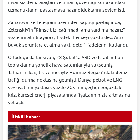
insansız deniz araçları ve liman güvenliği konusundaki
uzmanlıklarını paylaşmaya hazır olduklarını söylemişti.
Zaharova ise Telegram üzerinden yaptığı paylaşımda,
Zelenskiy’in “Kimse bizi çağırmadı ama yardıma hazırız”
sözlerini alıntılayarak, “Evdeki her şeyi çözdü de… Artık
büyük sorunlara el atma vakti geldi” ifadelerini kullandı.
Ortadoğu’da tansiyon, 28 Şubat’ta ABD ve İsrail’in İran
topraklarına yönelik hava saldırılarıyla yükselmiş,
Tahran’ın karşılık vermesiyle Hürmüz Boğazı’ndaki deniz
trafiği durma noktasına gelmişti. Dünya petrol ve LNG
sevkiyatının yaklaşık yüzde 20’sinin geçtiği boğazdaki
kriz, küresel enerji piyasalarında fiyatların hızla artmasına
yol açtı.
İlişkili haber: